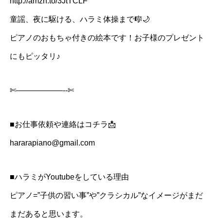
http://amzn.to/3JtTCLF
童謡、夜に駆ける、ハラミ体操まで🎼🌙
ピアノのおもちゃ付きの絵本です！お子様のプレゼント
にもピッタリ♪
✄——————-‐✄
■お仕事依頼や連絡はコチラ📩
hararapiano@gmail.com
■ハラミがYoutubeをしている理由
ピアノ=”子供の習い事”や”クラシカル”なイメージがまだ
まだあると思います。