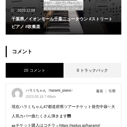
2025.12.08
千葉県／イオンモール千葉ニュータウン #ストリート
ピアノ #吹奏楽
コメント
20 コメント
0 トラックバック
ハラミちゃん〈harami_piano〉
返信
引用
2023.05.18 7:48pm
現在ハラミちゃん47都道府県ツアーチケット発売中😆✨大
人気カバー曲たくさん弾きます🎹
🎫チケット購入はコチラ→https://eplus.jp/harami/