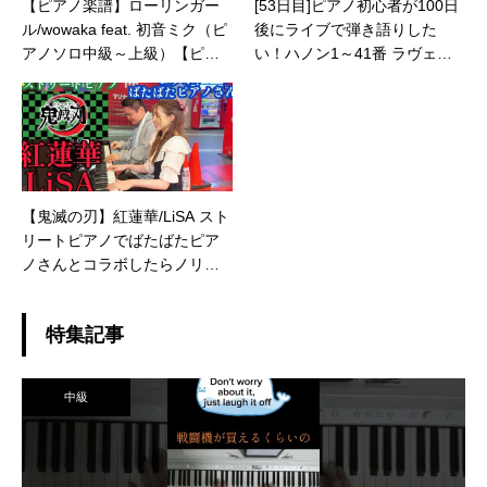
【ピアノ楽譜】ローリンガー
[53日目]ピアノ初心者が100日
ル/wowaka feat. 初音ミク（ピ
後にライブで弾き語りした
アノソロ中級～上級）【ピア
い！ハノン1～41番 ラヴェニ
ノアレンジ楽譜】Rollin Girl ft.
ール #loysoni #shorts #100日
Hatsune Miku
チャレンジ
【鬼滅の刃】紅蓮華/LiSA スト
リートピアノでばたばたピア
ノさんとコラボしたらノリノ
リ！
特集記事
中級