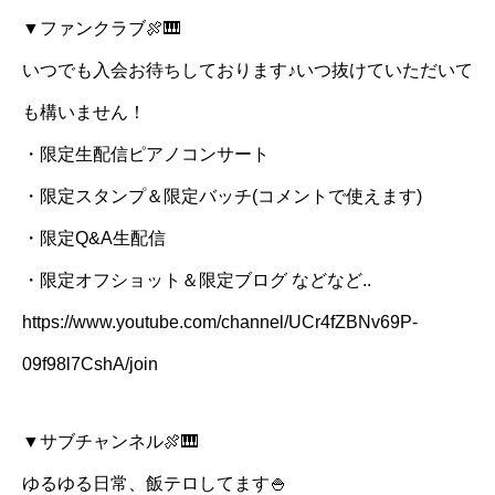
▼ファンクラブ🍖🎹
いつでも入会お待ちしております♪いつ抜けていただいて
も構いません！
・限定生配信ピアノコンサート
・限定スタンプ＆限定バッチ(コメントで使えます)
・限定Q&A生配信
・限定オフショット＆限定ブログ などなど..
https://www.youtube.com/channel/UCr4fZBNv69P-
09f98l7CshA/join
▼サブチャンネル🍖🎹
ゆるゆる日常、飯テロしてます🍚