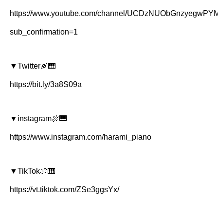
https://www.youtube.com/channel/UCDzNUObGnzyegwP
sub_confirmation=1
▼Twitter🍖🎹
https://bit.ly/3a8S09a
▼instagram🍖🎹
https://www.instagram.com/harami_piano
▼TikTok🍖🎹
https://vt.tiktok.com/ZSe3ggsYx/