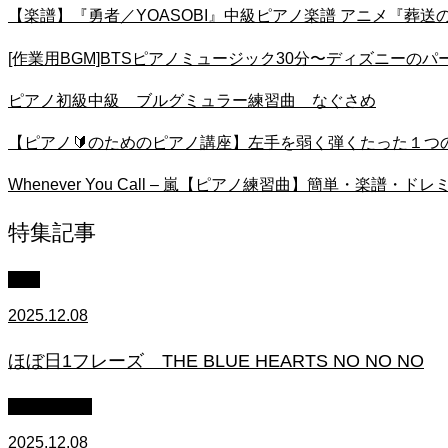
【楽譜】『勇者／YOASOBI』中級ピアノ楽譜 アニメ『葬送
[作業用BGM]BTSピアノミュージック30分〜ディズニーの
ピアノ初級中級 ブルグミュラー練習曲 なぐさめ
【ピアノ🔰のためのピアノ講座】左手を弱く弾くたった１つの方法
Whenever You Call – 嵐【ピアノ練習曲】簡単・楽譜・
特集記事
中級
2025.12.08
ほぼ日1フレーズ THE BLUE HEARTS NO NO NO
作業用BGM
2025.12.08