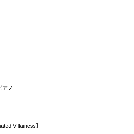
 #ピアノ
 Villainess】