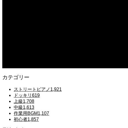
【転生悪女の黒歴史OP】ピアノで「Black Flame」弾いてみた（中～上級）【The Dar
2025.12.07
【鉄也のテーマ】「グレートマジンガー」ストリートピアノ 弾いてみた #
2025.12.07
#ピアノ初心者 #きよしこの夜 #クリスマスソング #簡単ピアノ #弾ける 
2025.12.07
Gentle Raindrops in Tokyo – Lo-Fi Piano Night Café 🌧️ 静かな雨
カテゴリー
ストリートピアノ
1,921
ドッキリ
619
上級
1,708
中級
1,613
作業用BGM
1,107
初心者
1,857