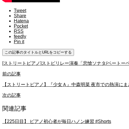
Tweet
Share
Hatena
Pocket
RSS
feedly
Pin it
この記事のタイトルとURLをコピーする
[ストリートピアノ]ストピリレー演奏「悲愴ソナタ/ベートーベ
前の記事
【ストリートピアノ】『少女Ａ』中森明菜 夜市での熱演にま
次の記事
関連記事
【225日目】 ピアノ初心者が毎日ハノン練習 #Shorts