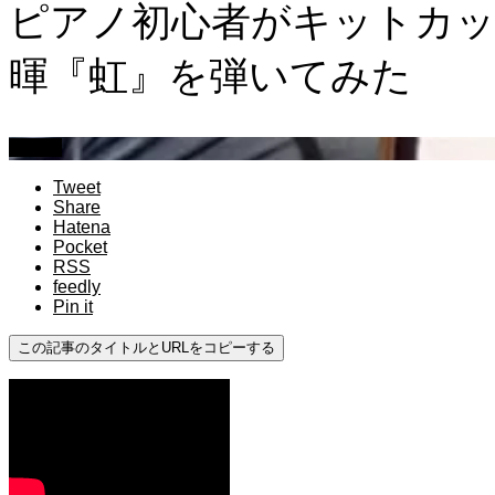
ピアノ初心者がキットカッ
暉『虹』を弾いてみた
初心者
Tweet
Share
Hatena
Pocket
RSS
feedly
Pin it
この記事のタイトルとURLをコピーする