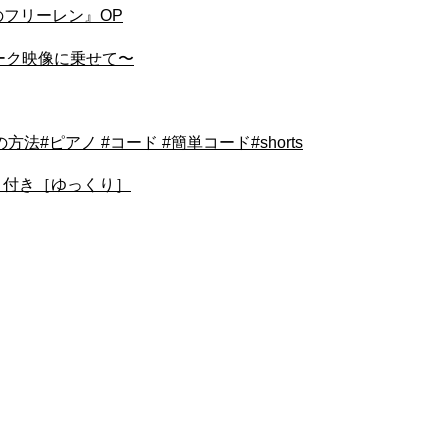
のフリーレン』OP
パーク映像に乗せて〜
#ピアノ #コード #簡単コード#shorts
ドレミ付き［ゆっくり］