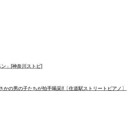
ン」[神奈川ストピ]
さかの男の子たちが拍手喝采!!〔住道駅ストリートピアノ〕