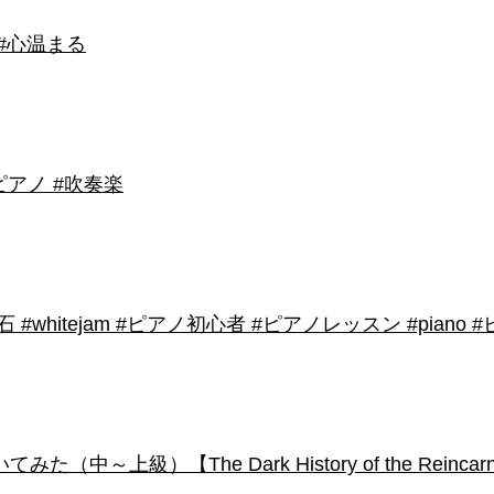
 #心温まる
アノ #吹奏楽
shirose #磁石 #whitejam #ピアノ初心者 #ピアノレッスン #piano
級）【The Dark History of the Reincarnated