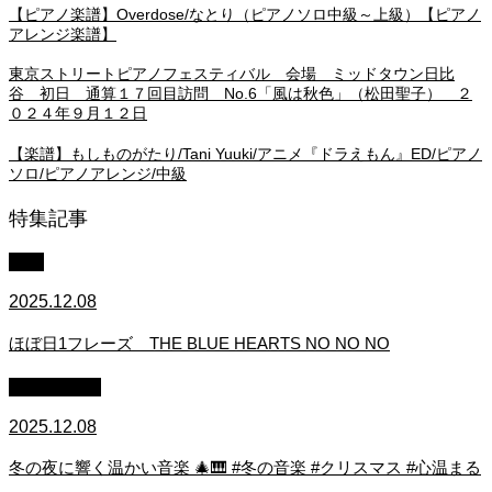
【ピアノ楽譜】Overdose/なとり（ピアノソロ中級～上級）【ピアノ
アレンジ楽譜】
東京ストリートピアノフェスティバル 会場 ミッドタウン日比
谷 初日 通算１７回目訪問 No.6「風は秋色」（松田聖子） ２
０２４年９月１２日
【楽譜】もしものがたり/Tani Yuuki/アニメ『ドラえもん』ED/ピアノ
ソロ/ピアノアレンジ/中級
特集記事
中級
2025.12.08
ほぼ日1フレーズ THE BLUE HEARTS NO NO NO
作業用BGM
2025.12.08
冬の夜に響く温かい音楽 🎄🎹 #冬の音楽 #クリスマス #心温まる