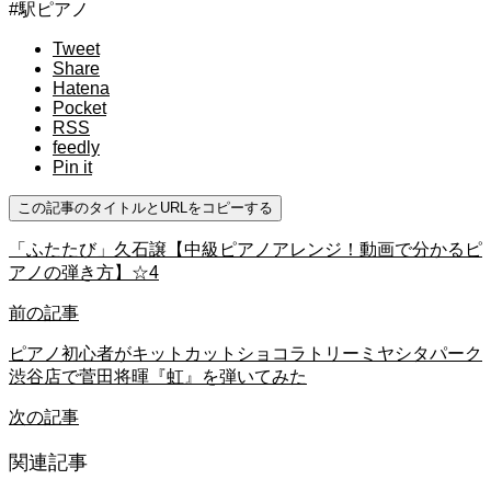
#駅ピアノ
Tweet
Share
Hatena
Pocket
RSS
feedly
Pin it
この記事のタイトルとURLをコピーする
「ふたたび」久石譲【中級ピアノアレンジ！動画で分かるピ
アノの弾き方】☆4
前の記事
ピアノ初心者がキットカットショコラトリーミヤシタパーク
渋谷店で菅田将暉『虹』を弾いてみた
次の記事
関連記事