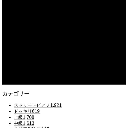
2025.12.08
【転生悪女の黒歴史OP】ピアノで「Black Flame」弾いてみた（中～上級）
【The Dark History of the Reincarnated Villainess】
2025.12.07
【鉄也のテーマ】「グレートマジンガー」ストリートピアノ 弾いてみた
#shorts
2025.12.07
#ピアノ初心者 #きよしこの夜 #クリスマスソング #簡単ピアノ #弾ける #ピアノ
練習 #Shorts #ピアノレッスン大人
2025.12.07
Gentle Raindrops in Tokyo – Lo-Fi Piano Night Café 🌧️ 静かな雨夜のピアノ
カテゴリー
ストリートピアノ
1,921
ドッキリ
619
上級
1,708
中級
1,613