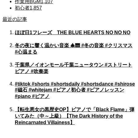
作業用BGM
1,107
初心者
1,857
最近の記事
ほぼ日1フレーズ THE BLUE HEARTS NO NO NO
冬の夜に響く温かい音楽 🎄🎹 #冬の音楽 #クリスマス
#心温まる
千葉県／イオンモール千葉ニュータウン #ストリート
ピアノ #吹奏楽
#tiktok #shorts #shortsdaily #shortsdance #shirose
#磁石 #whitejam #ピアノ初心者 #ピアノレッスン
#piano #ピアノ
【転生悪女の黒歴史OP】ピアノで「Black Flame」弾
いてみた（中～上級）【The Dark History of the
Reincarnated Villainess】