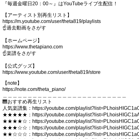
『毎週金曜日20：00～』はYouTubeライブ生配信！
【アーティスト別再生リスト】
https://m.youtube.com/user/theta819/playlists
☝️過去動画をさがす
【ホームページ】
https://www.thetapiano.com
☝️楽譜をさがす
【公式グッズ】
https://www.youtube.com/user/theta819/store
【note】
https://note.com/theta_piano/
＿＿＿＿＿＿＿＿＿＿＿＿＿＿＿＿＿＿＿＿＿＿＿＿＿
🎹おすすめ再生リスト
人気楽譜集：https://youtube.com/playlist?list=PLhoisHIGC
★★★★★：https://youtube.com/playlist?list=PLhoisHIGC1a
★★★★☆：https://youtube.com/playlist?list=PLhoisHIGC
★★★☆☆：https://youtube.com/playlist?list=PLhoisHIGC
★★☆☆☆：https://youtube.com/playlist?list=PLhoisHIG