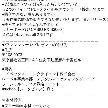
●楽譜はどうやって購入したらいいですか？
→2つのサイトでPDFファイルをダウンロード販売してます
●購入できない曲がありますが、、
→著作権の関係で販売できない曲があります。またリリース
●使ってるピアノはなんですか？
→キーボードは｢CASIO PX-S3000｣
音色は｢Ravenscroft 275｣です！
＿＿＿＿＿＿＿＿＿＿＿＿＿＿＿＿＿＿＿＿＿＿＿＿＿
🎁ファンレターやプレゼントの送り先
●住所
〒108-0073
東京都港区三田1-4-1 住友不動産麻布十番ビル
●宛名
エイベックス・エンタテイメント株式会社
レーベル事業本部 デジタルマーケティンググループ
ソーシャルメディア戦略ユニット
muchoo【シータピアノ】宛て
＿＿＿＿＿＿＿＿＿＿＿＿＿＿＿＿＿＿＿＿＿＿＿＿＿
💻素材提供
●フリー動画素材：ナカネオ