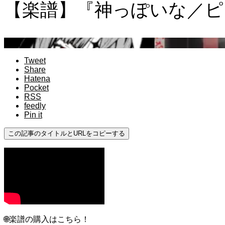
【楽譜】『神っぽいな／ピ
上級
Tweet
Share
Hatena
Pocket
RSS
feedly
Pin it
この記事のタイトルとURLをコピーする
🌐楽譜の購入はこちら！