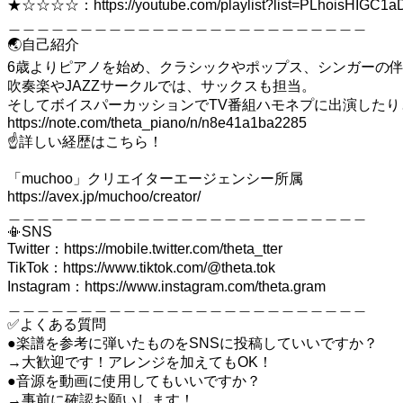
★☆☆☆☆：https://youtube.com/playlist?list=PLhoisHIGC1
＿＿＿＿＿＿＿＿＿＿＿＿＿＿＿＿＿＿＿＿＿＿＿＿＿
🌏自己紹介
6歳よりピアノを始め、クラシックやポップス、シンガーの
吹奏楽やJAZZサークルでは、サックスも担当。
そしてボイスパーカッションでTV番組ハモネプに出演した
https://note.com/theta_piano/n/n8e41a1ba2285
☝️詳しい経歴はこちら！
「muchoo」クリエイターエージェンシー所属
https://avex.jp/muchoo/creator/
＿＿＿＿＿＿＿＿＿＿＿＿＿＿＿＿＿＿＿＿＿＿＿＿＿
📳SNS
Twitter：https://mobile.twitter.com/theta_tter
TikTok：https://www.tiktok.com/@theta.tok
Instagram：https://www.instagram.com/theta.gram
＿＿＿＿＿＿＿＿＿＿＿＿＿＿＿＿＿＿＿＿＿＿＿＿＿
✅よくある質問
●楽譜を参考に弾いたものをSNSに投稿していいですか？
→大歓迎です！アレンジを加えてもOK！
●音源を動画に使用してもいいですか？
→事前に確認お願いします！