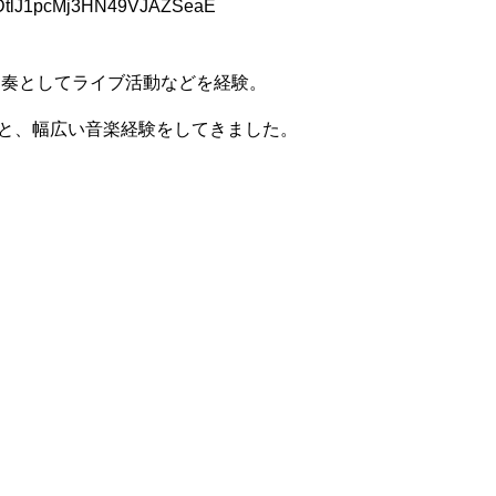
aDtlJ1pcMj3HN49VJAZSeaE
伴奏としてライブ活動などを経験。
りと、幅広い音楽経験をしてきました。