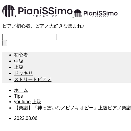
ピアノ初心者、ピアノ大好きな集まれ♪
初心者
中級
上級
ドッキリ
ストリートピアノ
ホーム
Tips
youtube
上級
【楽譜】『神っぽいな／ピノキオピー』上級ピアノ楽譜
2022.08.06