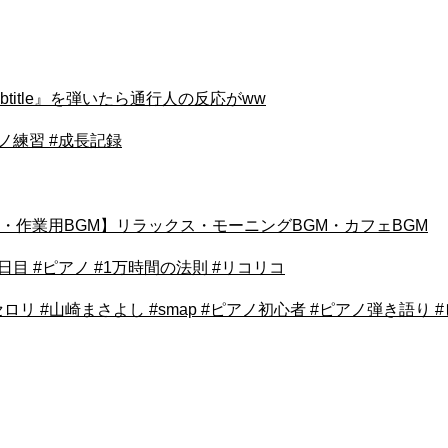
ubtitle』を弾いたら通行人の反応がww
ノ練習 #成長記録
・作業用BGM】リラックス・モーニングBGM・カフェBGM
6日目 #ピアノ #1万時間の法則 #リコリコ
#セロリ #山崎まさよし #smap #ピアノ初心者 #ピアノ弾き語り