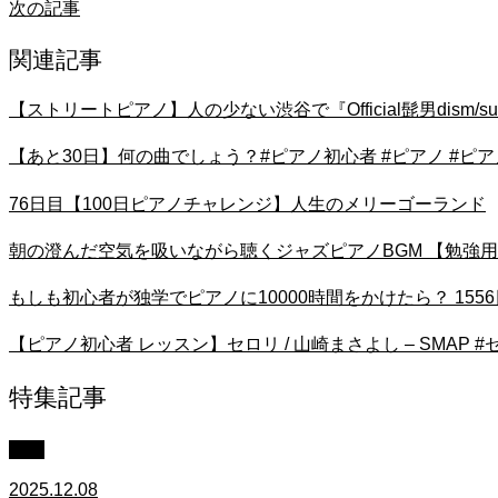
次の記事
関連記事
【ストリートピアノ】人の少ない渋谷で『Official髭男dism/s
【あと30日】何の曲でしょう？#ピアノ初心者 #ピアノ #ピア
76日目【100日ピアノチャレンジ】人生のメリーゴーランド
朝の澄んだ空気を吸いながら聴くジャズピアノBGM 【勉強用
もしも初心者が独学でピアノに10000時間をかけたら？ 155
【ピアノ初心者 レッスン】セロリ / 山崎まさよし – SMAP 
特集記事
中級
2025.12.08