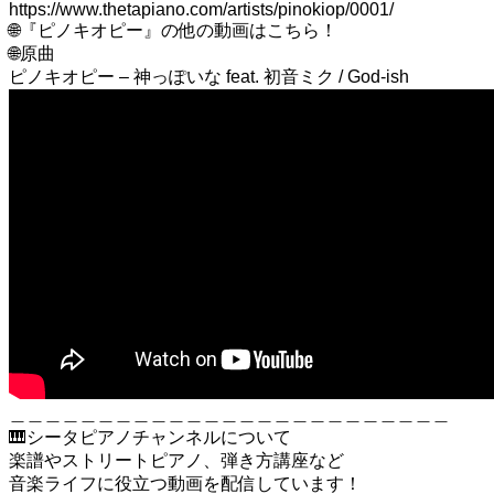
https://www.thetapiano.com/artists/pinokiop/0001/
🌐『ピノキオピー』の他の動画はこちら！
🌐原曲
ピノキオピー – 神っぽいな feat. 初音ミク / God-ish
＿＿＿＿＿＿＿＿＿＿＿＿＿＿＿＿＿＿＿＿＿＿＿＿＿
🎹シータピアノチャンネルについて
楽譜やストリートピアノ、弾き方講座など
音楽ライフに役立つ動画を配信しています！