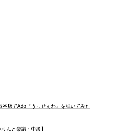
谷店でAdo『うっせぇわ』を弾いてみた
ピアノ ぷりんと楽譜・中級】