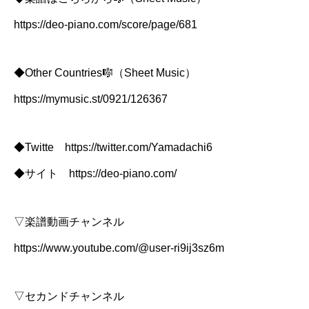
https://deo-piano.com/score/page/681
◆Other Countries🎼（Sheet Music）
https://mymusic.st/0921/126367
◆Twitte https://twitter.com/Yamadachi6
◆サイト https://deo-piano.com/
▽楽譜動画チャンネル
https://www.youtube.com/@user-ri9ij3sz6m
▽セカンドチャンネル