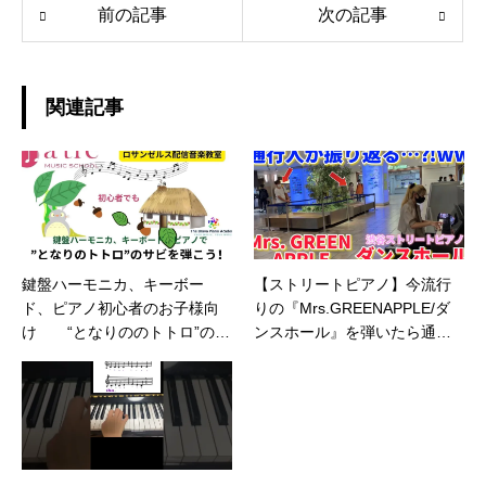
前の記事
次の記事
関連記事
鍵盤ハーモニカ、キーボー
【ストリートピアノ】今流行
ド、ピアノ初心者のお子様向
りの『Mrs.GREENAPPLE/ダ
け “となりののトトロ”のサ
ンスホール』を弾いたら通行
ビを弾こう🎶楽譜を見て指遣
人の反応が…⁈ww
いに気をつけて弾いてくださ
いね。