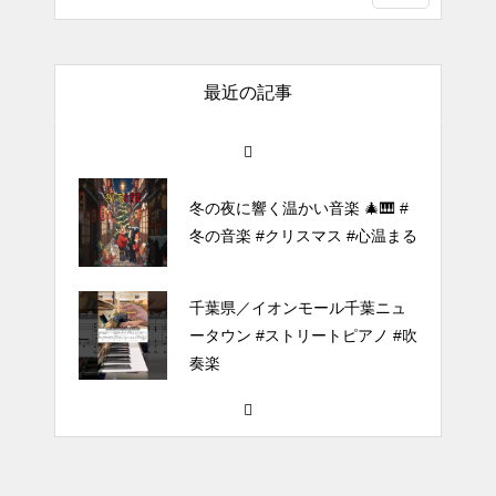
（中～上級）【The Dark History
of the Reincarnated Villainess】
最近の記事
ほぼ日1フレーズ THE BLUE H
EARTS NO NO NO
冬の夜に響く温かい音楽 🎄🎹 #
冬の音楽 #クリスマス #心温まる
千葉県／イオンモール千葉ニュ
ータウン #ストリートピアノ #吹
奏楽
#tiktok #shorts #shortsdaily #sh
ortsdance #shirose #磁石 #white
jam #ピアノ初心者 #ピアノレッ