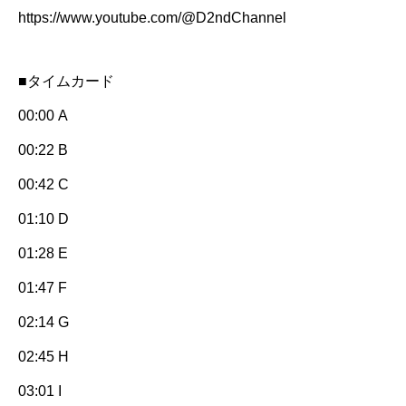
https://www.youtube.com/@D2ndChannel
■タイムカード
00:00 A
00:22 B
00:42 C
01:10 D
01:28 E
01:47 F
02:14 G
02:45 H
03:01 I