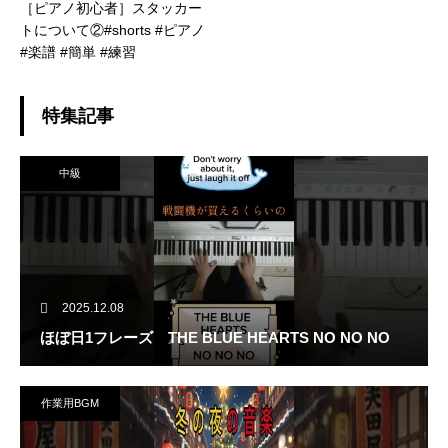
［ピアノ初心者］スタッカー
トについて②#shorts #ピアノ
#楽譜 #簡単 #練習
特集記事
中級
2025.12.08
ほぼ日1フレーズ THE BLUE HEARTS NO NO NO
作業用BGM