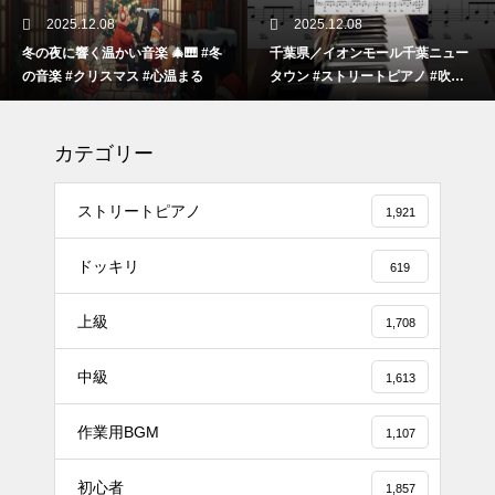
2025.12.08
2025.12.08
冬の夜に響く温かい音楽 🎄🎹 #冬
千葉県／イオンモール千葉ニュー
の音楽 #クリスマス #心温まる
タウン #ストリートピアノ #吹奏
楽
カテゴリー
ストリートピアノ
1,921
ドッキリ
619
上級
1,708
#tiktok #shorts #shortsdaily #sh
中級
ortsdance #shirose #磁石 #white
1,613
jam #ピアノ初心者 #ピアノレッ
作業用BGM
スン #piano #ピアノ
1,107
【転生悪女の黒歴史OP】ピアノ
初心者
1,857
で「Black Flame」弾いてみた