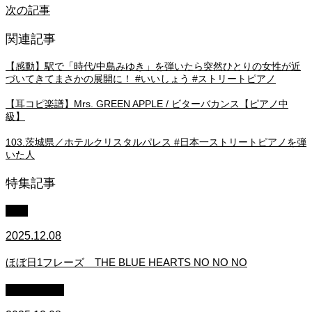
次の記事
関連記事
【感動】駅で「時代/中島みゆき」を弾いたら突然ひとりの女性が近
づいてきてまさかの展開に！ #いいしょう #ストリートピアノ
【耳コピ楽譜】Mrs. GREEN APPLE / ビターバカンス【ピアノ中
級】
103.茨城県／ホテルクリスタルパレス #日本一ストリートピアノを弾
いた人
特集記事
中級
2025.12.08
ほぼ日1フレーズ THE BLUE HEARTS NO NO NO
作業用BGM