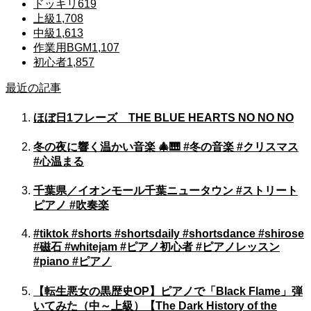
ドッキリ
619
上級
1,708
中級
1,613
作業用BGM
1,107
初心者
1,857
最近の記事
ほぼ日1フレーズ THE BLUE HEARTS NO NO NO
冬の夜に響く温かい音楽 🎄🎹 #冬の音楽 #クリスマス
#心温まる
千葉県／イオンモール千葉ニュータウン #ストリート
ピアノ #吹奏楽
#tiktok #shorts #shortsdaily #shortsdance #shirose
#磁石 #whitejam #ピアノ初心者 #ピアノレッスン
#piano #ピアノ
【転生悪女の黒歴史OP】ピアノで「Black Flame」弾
いてみた（中～上級）【The Dark History of the