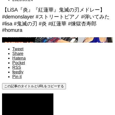
【LiSA『炎』『紅蓮華』鬼滅の刃メドレー】
#demonslayer #ストリートピアノ #弾いてみた
#lisa #鬼滅の刃 #炎 #紅蓮華 #煉獄杏寿郎
#homura
ストリートピアノ
Tweet
Share
Hatena
Pocket
RSS
feedly
Pin it
この記事のタイトルとURLをコピーする