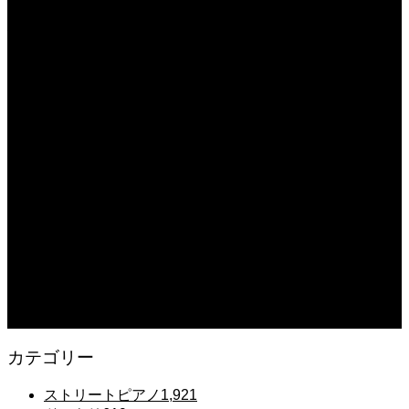
#tiktok #shorts #shortsdaily #shortsdance #shirose #磁石 #whitejam #ピアノ初
心者 #ピアノレッスン #piano #ピアノ
2025.12.08
【転生悪女の黒歴史OP】ピアノで「Black Flame」弾いてみた（中～上級）
【The Dark History of the Reincarnated Villainess】
2025.12.07
【鉄也のテーマ】「グレートマジンガー」ストリートピアノ 弾いてみた
#shorts
2025.12.07
#ピアノ初心者 #きよしこの夜 #クリスマスソング #簡単ピアノ #弾ける #ピアノ
練習 #Shorts #ピアノレッスン大人
2025.12.07
Gentle Raindrops in Tokyo – Lo-Fi Piano Night Café 🌧️ 静かな雨夜のピアノ
カテゴリー
ストリートピアノ
1,921