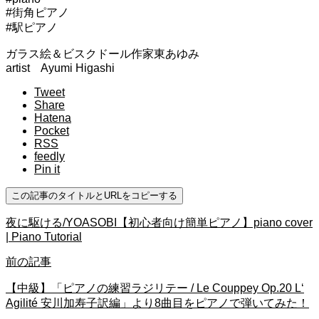
#街角ピアノ
#駅ピアノ
ガラス絵＆ビスクドール作家東あゆみ
artist Ayumi Higashi
Tweet
Share
Hatena
Pocket
RSS
feedly
Pin it
この記事のタイトルとURLをコピーする
夜に駆ける/YOASOBI【初心者向け簡単ピアノ】piano cover
| Piano Tutorial
前の記事
【中級】「ピアノの練習ラジリテー / Le Couppey Op.20 L‘
Agilité 安川加寿子訳編」より8曲目をピアノで弾いてみた！