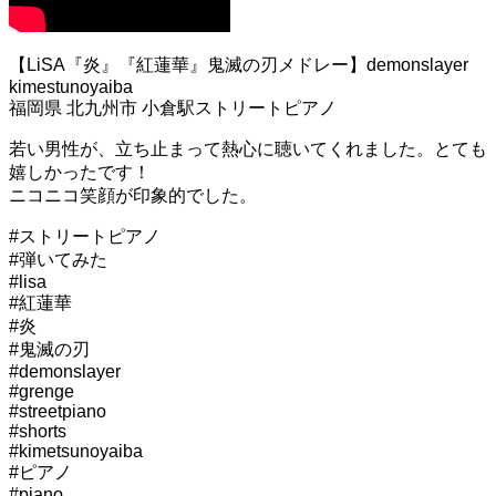
【LiSA『炎』『紅蓮華』鬼滅の刃メドレー】demonslayer
kimestunoyaiba
福岡県 北九州市 小倉駅ストリートピアノ
若い男性が、立ち止まって熱心に聴いてくれました。とても
嬉しかったです！
ニコニコ笑顔が印象的でした。
#ストリートピアノ
#弾いてみた
#lisa
#紅蓮華
#炎
#鬼滅の刃
#demonslayer
#grenge
#streetpiano
#shorts
#kimetsunoyaiba
#ピアノ
#piano