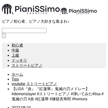
ピアノ初心者、ピアノ大好きな集まれ♪
初心者
中級
上級
ドッキリ
ストリートピアノ
ホーム
Tips
youtube
ストリートピアノ
【LiSA『炎』『紅蓮華』鬼滅の刃メドレー】
#demonslayer #ストリートピアノ #弾いてみた#lisa #
鬼滅の刃 #炎 #紅蓮華 #煉獄杏寿郎 #homura
2023.09.24