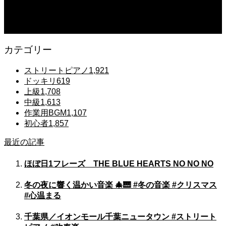
2025.12.07
Gentle Raindrops in Tokyo – Lo-Fi Piano Night Café 🌧️ 静かな雨夜のピアノ
カテゴリー
ストリートピアノ
1,921
ドッキリ
619
上級
1,708
中級
1,613
作業用BGM
1,107
初心者
1,857
最近の記事
ほぼ日1フレーズ THE BLUE HEARTS NO NO NO
冬の夜に響く温かい音楽 🎄🎹 #冬の音楽 #クリスマス
#心温まる
千葉県／イオンモール千葉ニュータウン #ストリート