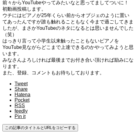
前々からYouTubeやってみたいなと思ってましてついに！
初動画投稿します。
ウチにはピアノが25年くらい前からオブジェのように置い
てあったんですが誰も触れることもなく今まで過ごしてきま
したが、まさかYouTubeのネタになるとは思いませんでした
（笑）
はっきり言って小学生以来触ったこともないピアノを
YouTube見ながらどこまで上達できるのかやってみようと思
います。
みなさんよろしければ最後までお付き合い頂ければ励みにな
ります。
また、登録、コメントもお待ちしております。
Tweet
Share
Hatena
Pocket
RSS
feedly
Pin it
この記事のタイトルとURLをコピーする