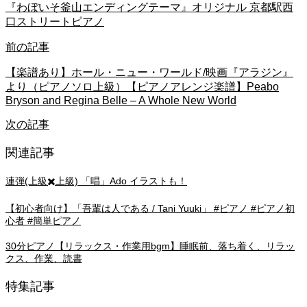
『わぼいそ釜山エンディングテーマ』オリジナル 京都駅西
口ストリートピアノ
前の記事
【楽譜あり】ホール・ニュー・ワールド/映画『アラジン』
より（ピアノソロ上級）【ピアノアレンジ楽譜】Peabo
Bryson and Regina Belle – A Whole New World
次の記事
関連記事
連弾(上級✖️上級) 「唱」Ado イラストも！
【初心者向け】「吾輩は人である / Tani Yuuki」 #ピアノ #ピアノ初
心者 #簡単ピアノ
30分ピアノ【リラックス・作業用bgm】睡眠前、落ち着く、リラッ
クス、作業、読書
特集記事