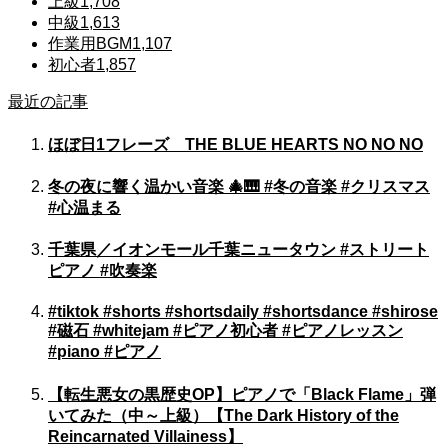
上級
1,708
中級
1,613
作業用BGM
1,107
初心者
1,857
最近の記事
ほぼ日1フレーズ THE BLUE HEARTS NO NO NO
冬の夜に響く温かい音楽 🎄🎹 #冬の音楽 #クリスマス
#心温まる
千葉県／イオンモール千葉ニュータウン #ストリート
ピアノ #吹奏楽
#tiktok #shorts #shortsdaily #shortsdance #shirose
#磁石 #whitejam #ピアノ初心者 #ピアノレッスン
#piano #ピアノ
【転生悪女の黒歴史OP】ピアノで「Black Flame」弾
いてみた（中～上級）【The Dark History of the
Reincarnated Villainess】