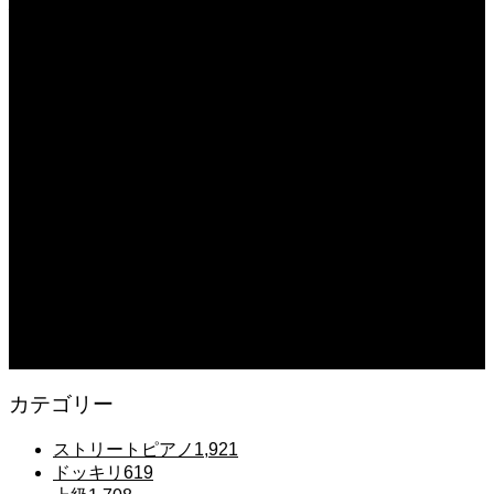
心者 #ピアノレッスン #piano #ピアノ
2025.12.08
【転生悪女の黒歴史OP】ピアノで「Black Flame」弾いてみた（中～上級）
【The Dark History of the Reincarnated Villainess】
2025.12.07
【鉄也のテーマ】「グレートマジンガー」ストリートピアノ 弾いてみた
#shorts
2025.12.07
#ピアノ初心者 #きよしこの夜 #クリスマスソング #簡単ピアノ #弾ける #ピアノ
練習 #Shorts #ピアノレッスン大人
2025.12.07
Gentle Raindrops in Tokyo – Lo-Fi Piano Night Café 🌧️ 静かな雨夜のピアノ
カテゴリー
ストリートピアノ
1,921
ドッキリ
619