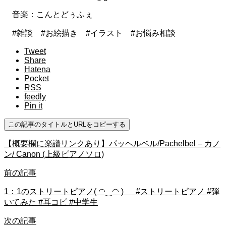
音楽：こんとどぅふぇ
#雑談 #お絵描き #イラスト #お悩み相談
Tweet
Share
Hatena
Pocket
RSS
feedly
Pin it
この記事のタイトルとURLをコピーする
【概要欄に楽譜リンクあり】パッヘルベル/Pachelbel – カノ
ン/ Canon (上級ピアノソロ)
前の記事
1：1のストリートピアノ( ◠‿◠ ) #ストリートピアノ #弾
いてみた #耳コピ #中学生
次の記事