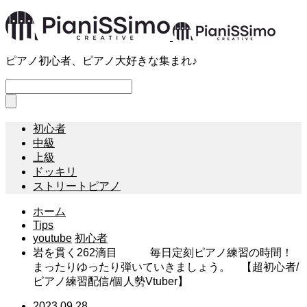
ピアノ初心者、ピアノ大好きな集まれ♪
初心者
中級
上級
ドッキリ
ストリートピアノ
ホーム
Tips
youtube
初心者
岩を貫く262滴目 毎日定刻ピアノ練習の時間！
まったりゆったり弾いていきましょう。 【超初心者/
ピアノ練習配信/個人勢Vtuber】
2023.09.28