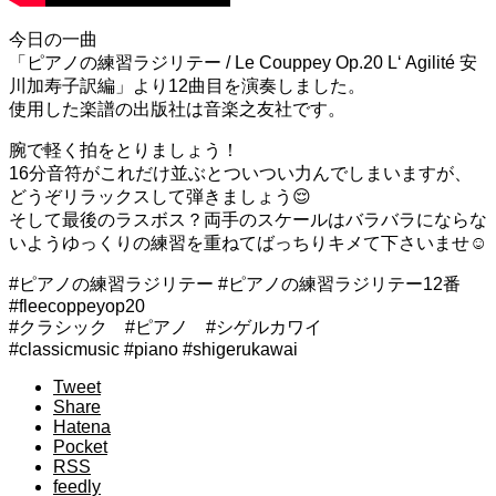
今日の一曲
「ピアノの練習ラジリテー / Le Couppey Op.20 L‘ Agilité 安
川加寿子訳編」より12曲目を演奏しました。
使用した楽譜の出版社は音楽之友社です。
腕で軽く拍をとりましょう！
16分音符がこれだけ並ぶとついつい力んでしまいますが、
どうぞリラックスして弾きましょう😌
そして最後のラスボス？両手のスケールはバラバラにならな
いようゆっくりの練習を重ねてばっちりキメて下さいませ☺️
#ピアノの練習ラジリテー #ピアノの練習ラジリテー12番
#fleecoppeyop20
#クラシック #ピアノ #シゲルカワイ
#classicmusic #piano #shigerukawai
Tweet
Share
Hatena
Pocket
RSS
feedly