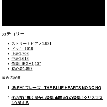
#ピアノ初心者 #きよしこの夜 #クリスマスソング #簡単ピアノ #弾ける #ピアノ
練習 #Shorts #ピアノレッスン大人
2025.12.07
Gentle Raindrops in Tokyo – Lo-Fi Piano Night Café 🌧️ 静かな雨夜のピアノ
カテゴリー
ストリートピアノ
1,921
ドッキリ
619
上級
1,708
中級
1,613
作業用BGM
1,107
初心者
1,857
最近の記事
ほぼ日1フレーズ THE BLUE HEARTS NO NO NO
冬の夜に響く温かい音楽 🎄🎹 #冬の音楽 #クリスマス
#心温まる