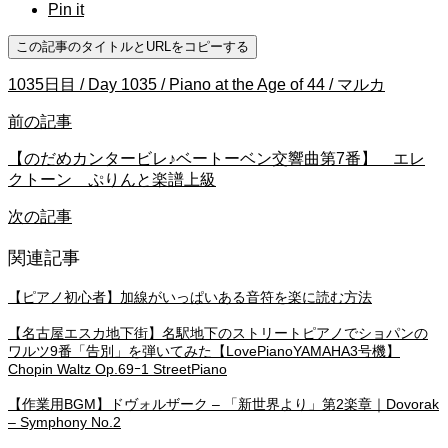
Pin it
この記事のタイトルとURLをコピーする
1035日目 / Day 1035 / Piano at the Age of 44 / マルカ
前の記事
【のだめカンタービレ♪ベートーベン交響曲第7番】 エレ
クトーン ぷりんと楽譜上級
次の記事
関連記事
【ピアノ初心者】加線がいっぱいある音符を楽に読む方法
【名古屋エスカ地下街】名駅地下のストリートピアノでショパンの
ワルツ9番「告別」を弾いてみた【LovePianoYAMAHA3号機】
Chopin Waltz Op.69ｰ1 StreetPiano
【作業用BGM】ドヴォルザーク – 「新世界より」第2楽章｜Dovorak
– Symphony No.2