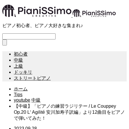
ピアノ初心者、ピアノ大好きな集まれ♪
初心者
中級
上級
ドッキリ
ストリートピアノ
ホーム
Tips
youtube
中級
【中級】「ピアノの練習ラジリテー / Le Couppey
Op.20 L‘ Agilité 安川加寿子訳編」より12曲目をピアノ
で弾いてみた！
2023.09.28