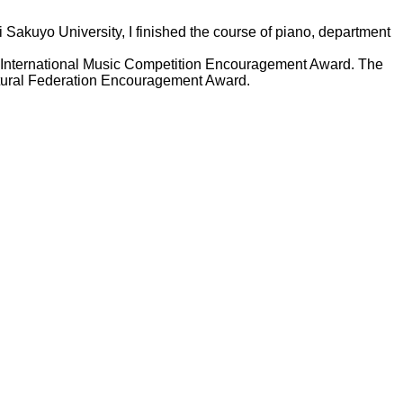
 Sakuyo University, I finished the course of piano, department
International Music Competition Encouragement Award. The
tural Federation Encouragement Award.