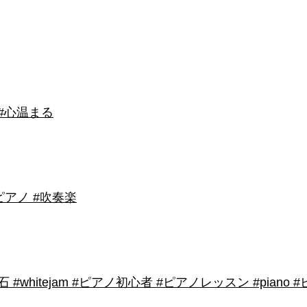
 #心温まる
アノ #吹奏楽
shirose #磁石 #whitejam #ピアノ初心者 #ピアノレッスン #piano