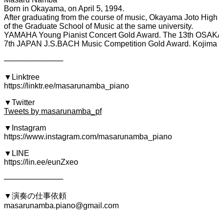
Born in Okayama, on April 5, 1994.
After graduating from the course of music, Okayama Joto High 
of the Graduate School of Music at the same university.
YAMAHA Young Pianist Concert Gold Award. The 13th OSAKA I
7th JAPAN J.S.BACH Music Competition Gold Award. Kojima C
───────────
▼Linktree
https://linktr.ee/masarunamba_piano
▼Twitter
Tweets by masarunamba_pf
▼Instagram
https://www.instagram.com/masarunamba_piano
▼LINE
https://lin.ee/eunZxeo
───────────
▼演奏の仕事依頼
masarunamba.piano@gmail.com