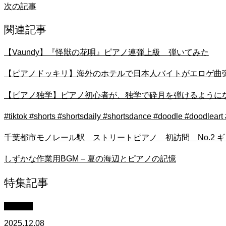
次の記事
関連記事
【Vaundy】『怪獣の花唄』ピアノ連弾上級 弾いてみた
【ピアノドッキリ】海外のホテルで日本人バイトがエロゲ曲弾い
【ピアノ独学】ピアノ初心者が、独学で砕月を弾けるようになりたい
#tiktok #shorts #shortsdaily #shortsdance #doodle #doo
千葉都市モノレール駅 ストリートピアノ 初訪問 No.2
しずかな作業用BGM – 夏の海辺とピアノの記憶
特集記事
youtube
2025.12.08