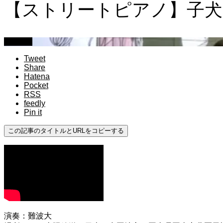
【ストリートピアノ】子犬の
youtube
Tweet
Share
Hatena
Pocket
RSS
feedly
Pin it
この記事のタイトルとURLをコピーする
演奏：難波大