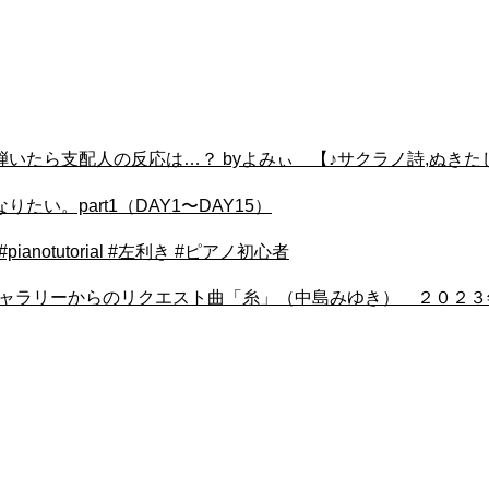
たら支配人の反応は…？ byよみぃ 【♪サクラノ詩,ぬきた
。part1（DAY1〜DAY15）
dleart #pianotutorial #左利き #ピアノ初心者
 ギャラリーからのリクエスト曲「糸」（中島みゆき） ２０２