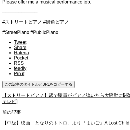
Please offer me a musical performance job.
───────────
#ストリートピアノ #街角ピアノ
#StreetPiano #PublicPiano
Tweet
Share
Hatena
Pocket
RSS
feedly
Pin it
この記事のタイトルとURLをコピーする
【ストリートピアノ】駅で駅員がピアノ弾いたら大騒動に⁉️😱『
テレビ]
前の記事
【中級】映画「となりのトトロ」より『まいご』A Lost Chi