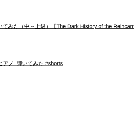
級）【The Dark History of the Reincarnated
 弾いてみた #shorts