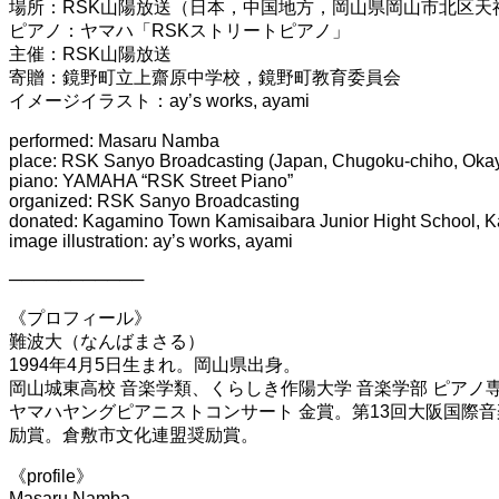
場所：RSK山陽放送（日本，中国地方，岡山県岡山市北区天
ピアノ：ヤマハ「RSKストリートピアノ」
主催：RSK山陽放送
寄贈：鏡野町立上齋原中学校，鏡野町教育委員会
イメージイラスト：ay’s works, ayami
performed: Masaru Namba
place: RSK Sanyo Broadcasting (Japan, Chugoku-chiho, Okay
piano: YAMAHA “RSK Street Piano”
organized: RSK Sanyo Broadcasting
donated: Kagamino Town Kamisaibara Junior Hight School, 
image illustration: ay’s works, ayami
───────────
《プロフィール》
難波大（なんばまさる）
1994年4月5日生まれ。岡山県出身。
岡山城東高校 音楽学類、くらしき作陽大学 音楽学部 ピアノ
ヤマハヤングピアニストコンサート 金賞。第13回大阪国際音
励賞。倉敷市文化連盟奨励賞。
《profile》
Masaru Namba