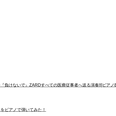
負けないで』ZARDすべての医療従事者へ送る演奏!![ピアノEXP
ld をピアノで弾いてみた！