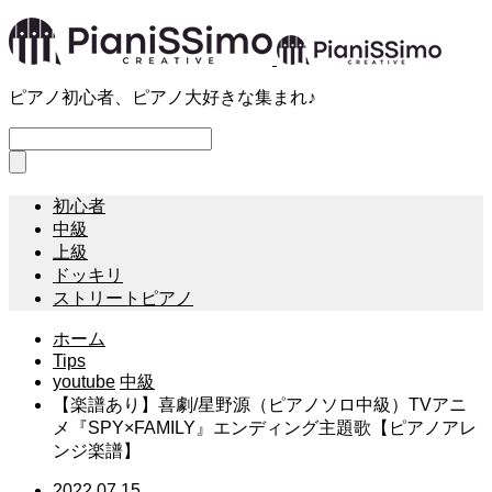
ピアノ初心者、ピアノ大好きな集まれ♪
初心者
中級
上級
ドッキリ
ストリートピアノ
ホーム
Tips
youtube
中級
【楽譜あり】喜劇/星野源（ピアノソロ中級）TVアニ
メ『SPY×FAMILY』エンディング主題歌【ピアノアレ
ンジ楽譜】
2022.07.15