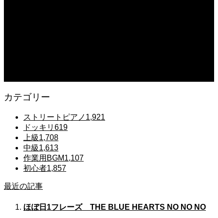
#shorts
2025.12.07
#ピアノ初心者 #きよしこの夜 #クリスマスソング #簡単ピアノ #弾ける #ピアノ
練習 #Shorts #ピアノレッスン大人
2025.12.07
Gentle Raindrops in Tokyo – Lo-Fi Piano Night Café 🌧️ 静かな雨夜のピアノ
カテゴリー
ストリートピアノ
1,921
ドッキリ
619
上級
1,708
中級
1,613
作業用BGM
1,107
初心者
1,857
最近の記事
ほぼ日1フレーズ THE BLUE HEARTS NO NO NO