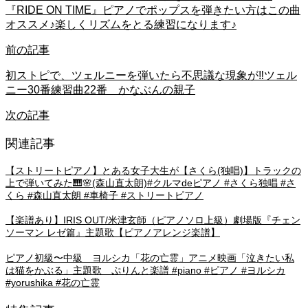
『RIDE ON TIME』ピアノでポップスを弾きたい方はこの曲
オススメ♪楽しくリズムをとる練習になります♪
前の記事
初ストピで、ツェルニーを弾いたら不思議な現象が‼ツェル
ニー30番練習曲22番 かなぶんの親子
次の記事
関連記事
【ストリートピアノ】とある女子大生が【さくら(独唱)】トラックの
上で弾いてみた🎹🌸(森山直太朗)#クルマdeピアノ #さくら独唱 #さ
くら #森山直太朗 #車椅子 #ストリートピアノ
【楽譜あり】IRIS OUT/米津玄師（ピアノソロ上級）劇場版『チェン
ソーマン レゼ篇』主題歌【ピアノアレンジ楽譜】
ピアノ初級〜中級 ヨルシカ「花の亡霊」アニメ映画「泣きたい私
は猫をかぶる」主題歌 ぷりんと楽譜 #piano #ピアノ #ヨルシカ
#yorushika #花の亡霊