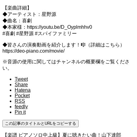
【楽曲詳細】
◆アーティスト：星野源
◆曲名：喜劇
◆本家様：https://youtu.be/D_Oyplmhhv0
#喜劇 #星野源 #スパイファミリー
◆皆さんの演奏動画を紹介します！🎼（詳細はこちら）
https://deo-piano.com/movie/
※音源の使用に関してはチャンネルの概要欄をご覧くださ
い。
Tweet
Share
Hatena
Pocket
RSS
feedly
Pin it
この記事のタイトルとURLをコピーする
【楽譜 ピアノソロ中上級】夏に聴きたい曲！山下達郎