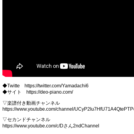
◆Twitte https://twitter.com/Yamadachi6
◆サイト https://deo-piano.com/
▽楽譜付き動画チャンネル
https://www.youtube.com/channel/UCyP2Iu7HfU71A4QtePT
▽セカンドチャンネル
https://www.youtube.com/c/Dさん2ndChannel