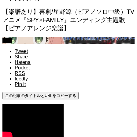
【楽譜あり】喜劇/星野源（ピアノソロ中級）TV
アニメ『SPY×FAMILY』エンディング主題歌
【ピアノアレンジ楽譜】
中級
Tweet
Share
Hatena
Pocket
RSS
feedly
Pin it
この記事のタイトルとURLをコピーする