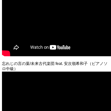
忘れじの言の葉/未来古代楽団 feat. 安次嶺希和子（ピアノソ
ロ中級）