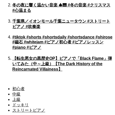
冬の夜に響く温かい音楽 🎄🎹 #冬の音楽 #クリスマス
#心温まる
千葉県／イオンモール千葉ニュータウン #ストリート
ピアノ #吹奏楽
#tiktok #shorts #shortsdaily #shortsdance #shirose
#磁石 #whitejam #ピアノ初心者 #ピアノレッスン
#piano #ピアノ
【転生悪女の黒歴史OP】ピアノで「Black Flame」弾
いてみた（中～上級）【The Dark History of the
Reincarnated Villainess】
初心者
中級
上級
ドッキリ
ストリートピアノ