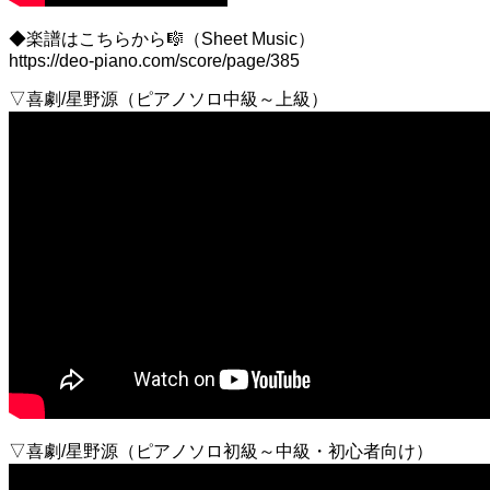
◆楽譜はこちらから🎼（Sheet Music）
https://deo-piano.com/score/page/385
▽喜劇/星野源（ピアノソロ中級～上級）
▽喜劇/星野源（ピアノソロ初級～中級・初心者向け）