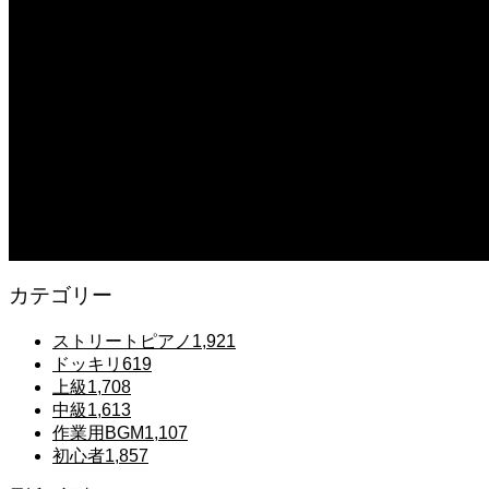
【転生悪女の黒歴史OP】ピアノで「Black Flame」弾いてみた（中～上級）【The Dar
2025.12.07
【鉄也のテーマ】「グレートマジンガー」ストリートピアノ 弾いてみた #
2025.12.07
#ピアノ初心者 #きよしこの夜 #クリスマスソング #簡単ピアノ #弾ける 
2025.12.07
Gentle Raindrops in Tokyo – Lo-Fi Piano Night Café 🌧️ 静かな雨
カテゴリー
ストリートピアノ
1,921
ドッキリ
619
上級
1,708
中級
1,613
作業用BGM
1,107
初心者
1,857