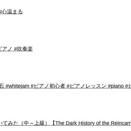
 #心温まる
アノ #吹奏楽
shirose #磁石 #whitejam #ピアノ初心者 #ピアノレッスン #piano
級）【The Dark History of the Reincarnated