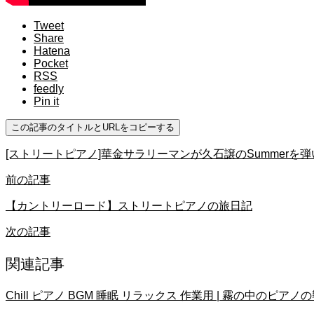
Tweet
Share
Hatena
Pocket
RSS
feedly
Pin it
この記事のタイトルとURLをコピーする
[ストリートピアノ]華金サラリーマンが久石譲のSummerを弾いて
前の記事
【カントリーロード】ストリートピアノの旅日記
次の記事
関連記事
Chill ピアノ BGM 睡眠 リラックス 作業用 | 霧の中のピアノ