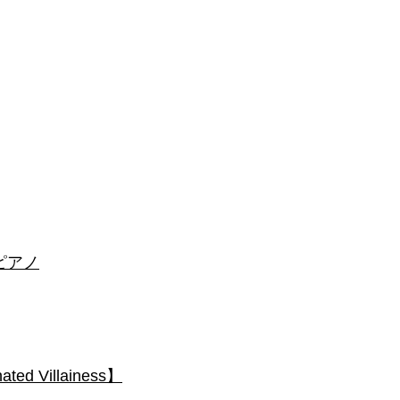
 #ピアノ
 Villainess】