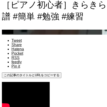
［ピアノ初心者］きらきら星を
譜 #簡単 #勉強 #練習
初心者
Tweet
Share
Hatena
Pocket
RSS
feedly
Pin it
この記事のタイトルとURLをコピーする