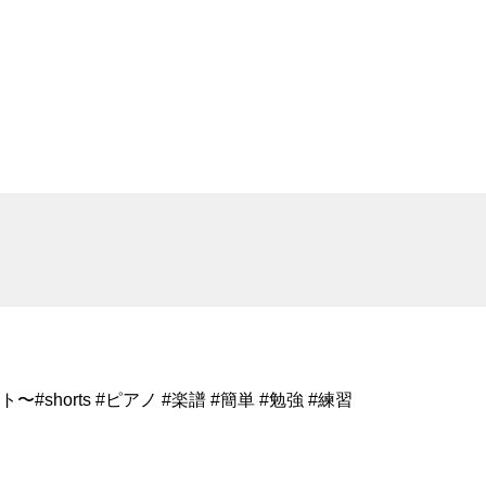
orts #ピアノ #楽譜 #簡単 #勉強 #練習