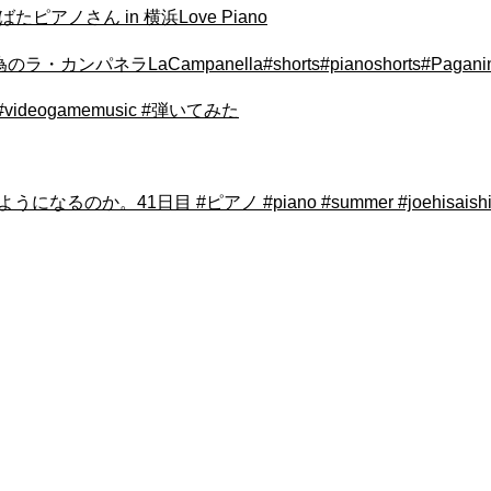
ばたばたピアノさん in 横浜Love Piano
ラLaCampanella#shorts#pianoshorts#Paganin
 #videogamemusic #弾いてみた
1日目 #ピアノ #piano #summer #joehisaishi #夏