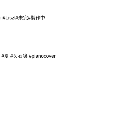
i#Liszt#未完#製作中
 #久石譲 #pianocover