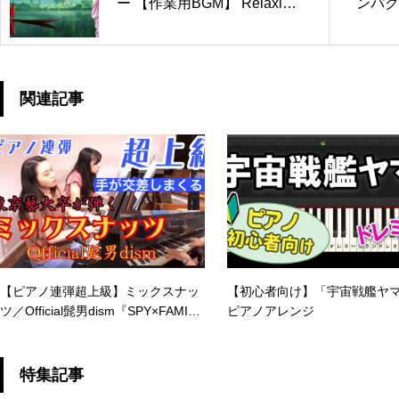
ー 【作業用BGM】 Relaxing
ンパク
Piano Music
の初心
語りに
関連記事
【ピアノ連弾超上級】ミックスナッ
【初心者向け】「宇宙戦艦ヤ
ツ／Official髭男dism『SPY×FAMIL
ピアノアレンジ
Y』
特集記事