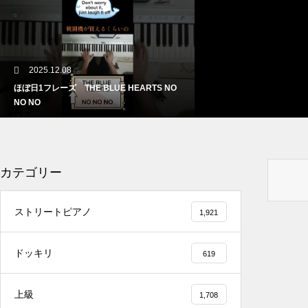
2025.12.08
ほぼ日1フレーズ THE BLUE HEARTS NO
NO NO
カテゴリー
2025.12.08
ストリートピアノ
1,921
冬の夜に響く温かい音楽 🎄🎹 #冬の音楽 #ク
リスマス #心温まる
ドッキリ
619
上級
1,708