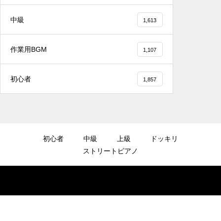
2025.12.08
中級
1,613
千葉県／イオンモール千葉ニュータウン #ス
トリートピアノ #吹奏楽
作業用BGM
1,107
初心者
1,857
2025.12.08
#tiktok #shorts #shortsdaily #shortsdance
#shirose #磁石 #whitejam #ピアノ初心者 #
ピアノレッスン #piano #ピアノ
初心者
中級
上級
ドッキリ
ストリートピアノ
2025.12.08
【転生悪女の黒歴史OP】ピアノで「Black F
lame」弾いてみた（中～上級）【The Dark