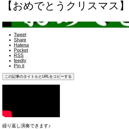
【おめでとうクリスマス】(
中級
Tweet
Share
Hatena
Pocket
RSS
feedly
Pin it
この記事のタイトルとURLをコピーする
繰り返し演奏できます♪