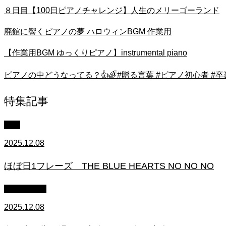
８日目【100日ピアノチャレンジ】人生のメリーゴーランド
廃館に響くピアノの夢 ハロウィンBGM 作業用
【作業用BGM ゆっくりピアノ】instrumental piano
ピアノの中どうなってる？👍🌈#贈る言葉 #ピアノ初心者 #卒
特集記事
中級
2025.12.08
ほぼ日1フレーズ THE BLUE HEARTS NO NO NO
作業用BGM
2025.12.08