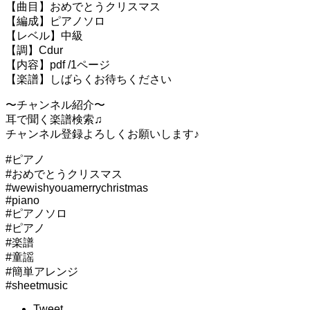
【曲目】おめでとうクリスマス
【編成】ピアノソロ
【レベル】中級
【調】Cdur
【内容】pdf /1ページ
【楽譜】しばらくお待ちください
〜チャンネル紹介〜
耳で聞く楽譜検索♫
チャンネル登録よろしくお願いします♪
#ピアノ
#おめでとうクリスマス
#wewishyouamerrychristmas
#piano
#ピアノソロ
#ピアノ
#楽譜
#童謡
#簡単アレンジ
#sheetmusic
Tweet