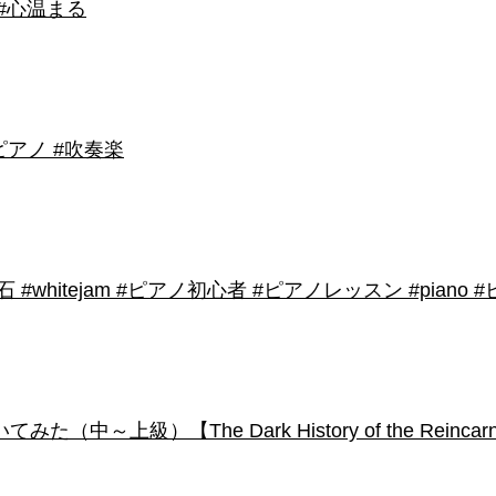
 #心温まる
アノ #吹奏楽
shirose #磁石 #whitejam #ピアノ初心者 #ピアノレッスン #piano
級）【The Dark History of the Reincarnated