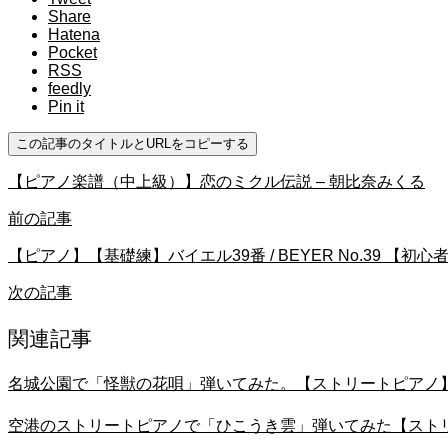
Share
Hatena
Pocket
RSS
feedly
Pin it
この記事のタイトルとURLをコピーする
【ピアノ楽譜（中上級）】恋のミクル伝説 – 朝比奈みくる
前の記事
【ピアノ】【基礎練】バイエル39番 / BEYER No.39 【初心
次の記事
関連記事
名城公園で「怪獣の花唄」弾いてみた。【ストリートピアノ
空港のストリートピアノで「ひこうき雲」弾いてみた【スト