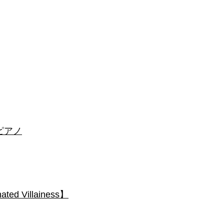
 #ピアノ
 Villainess】