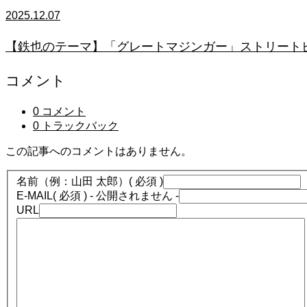
2025.12.07
【鉄也のテーマ】「グレートマジンガー」ストリートピアノ
コメント
0 コメント
0 トラックバック
この記事へのコメントはありません。
名前（例：山田 太郎）
( 必須 )
E-MAIL
( 必須 ) - 公開されません -
URL