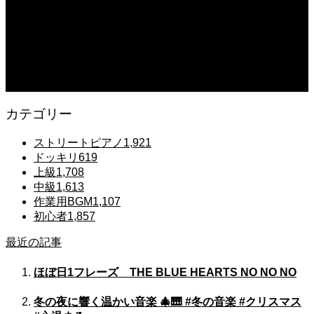
2025.12.07
#ピアノ初心者 #きよしこの夜 #クリスマスソング #簡単ピアノ #弾ける #ピアノ
練習 #Shorts #ピアノレッスン大人
2025.12.07
Gentle Raindrops in Tokyo – Lo-Fi Piano Night Café 🌧️ 静かな雨夜のピアノ
カテゴリー
ストリートピアノ
1,921
ドッキリ
619
上級
1,708
中級
1,613
作業用BGM
1,107
初心者
1,857
最近の記事
ほぼ日1フレーズ THE BLUE HEARTS NO NO NO
冬の夜に響く温かい音楽 🎄🎹 #冬の音楽 #クリスマス