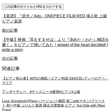
この記事のタイトルとURLをコピーする
【楽譜】『逆光／Ado』ONEPIECE FILM RED 挿入歌 上級
ピアノ楽譜
前の記事
【中級】映画「耳をすませば」より『決めた！わたし物語を
書く』をピアノで弾いてみた！wisper of the heart decided! I
write a story
次の記事
関連記事
【ピアノ初心者】40代の挑戦！ピアノ特訓 594日目♪グノーのアベ・
マリア
アンダーザシー #ディズニー #連弾#ピアノ#上級
Love Somebody(Piano バージョン),織田 裕二withマキシ•プリース
ト,初〜中級,ぷりんと楽譜,踊る大捜査線,ピアノ,Yuji Oda with Maxi
Priest