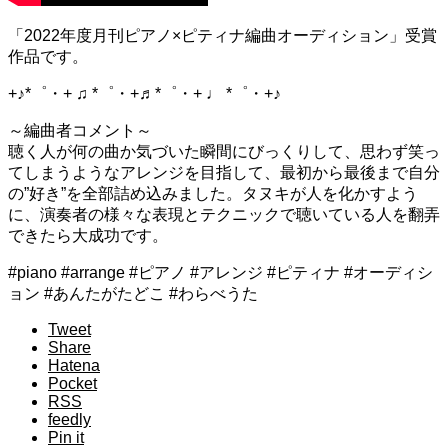
「2022年度月刊ピアノ×ピティナ編曲オーディション」受賞
作品です。
+♪*゜・+ ♫ *゜・+♬*゜・+ ♩ *゜・+♪
～編曲者コメント～
聴く人が何の曲か気づいた瞬間にびっくりして、思わず笑っ
てしまうようなアレンジを目指して、最初から最後まで自分
の”好き”を全部詰め込みました。タヌキが人を化かすよう
に、演奏者の様々な表現とテクニックで聴いている人を翻弄
できたら大成功です。
#piano #arrange #ピアノ #アレンジ #ピティナ #オーディシ
ョン #あんたがたどこ #わらべうた
Tweet
Share
Hatena
Pocket
RSS
feedly
Pin it