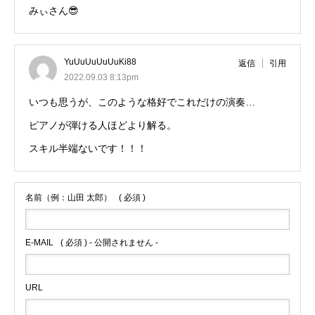
みぃさん😎
YuUuUuUuUuKi88
返信
引用
2022.09.03 8:13pm
いつも思うが、このような格好でこれだけの演奏…
ピアノが弾ける人ほどより解る。
スキル半端ないです！！！
名前（例：山田 太郎）
( 必須 )
E-MAIL
( 必須 ) - 公開されません -
URL