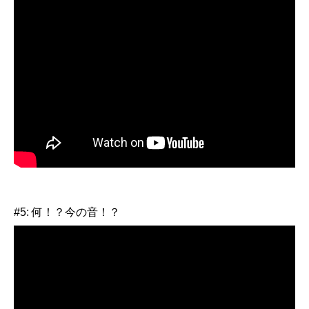
#5: 何！？今の音！？