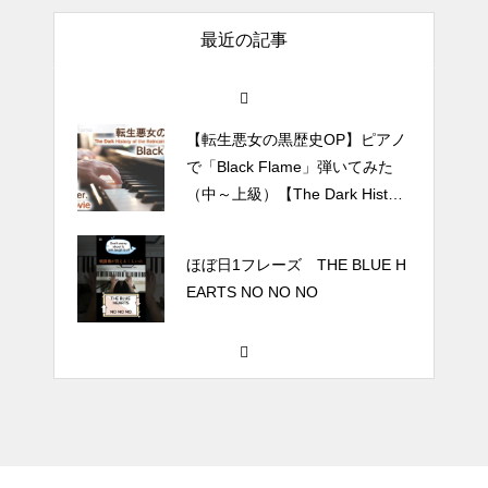
#tiktok #shorts #shortsdaily #sh
最近の記事
ortsdance #shirose #磁石 #white
jam #ピアノ初心者 #ピアノレッ
スン #piano #ピアノ
【転生悪女の黒歴史OP】ピアノ
で「Black Flame」弾いてみた
（中～上級）【The Dark History
of the Reincarnated Villainess】
ほぼ日1フレーズ THE BLUE H
EARTS NO NO NO
冬の夜に響く温かい音楽 🎄🎹 #
冬の音楽 #クリスマス #心温まる
千葉県／イオンモール千葉ニュ