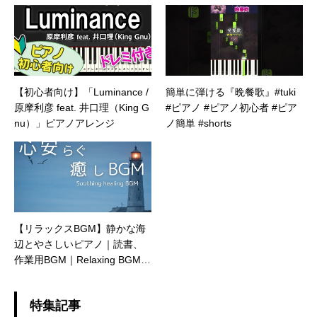
【初心者向け】「Luminance /
簡単に弾ける『晩餐歌』#tuki
原摩利彦 feat. 井口理（King G
#ピアノ #ピアノ初心者 #ピア
nu）」ピアノアレンジ
ノ簡単 #shorts
【リラックスBGM】静かな海
辺とやさしいピアノ｜読書、
作業用BGM｜Relaxing BGM
Gentle Piano | Music for Readi
ng & Work
特集記事