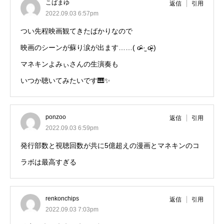
こばまゆ
返信
引用
2022.09.03 6:57pm
つい先程映画観てきたばかりなので
映画のシーンが蘇り涙が出ます……( o̴̶̷᷄ ·̫ o̴̶̷̥᷅ )
マネキンよみぃさんの生演奏も
いつか聴いてみたいです🎹✨
ponzoo
返信
引用
2022.09.03 6:59pm
発行部数と視聴回数が共に5億超えの漫画とマネキンのコ
ラボは最高すぎる
renkonchips
返信
引用
2022.09.03 7:03pm