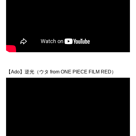
【Ado】逆光（ウタ from ONE PIECE FILM RED）