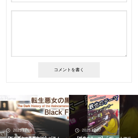
#tiktok #shorts #shortsdaily #sh
2025.12.07
2025.12.07
ortsdance #shirose #磁石 #white