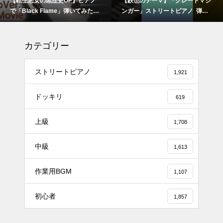
P】ピアノ
【鉄也のテーマ】「グレートマジ
#ピアノ初心者 #きよし
jam #ピアノ初心者 #ピアノレッ
弾いてみた
ンガー」ストリートピアノ 弾い
リスマスソング #簡単ピ
スン #piano #ピアノ
History
てみた #shorts
ける #ピアノ練習 #Shorts #ピア
illainess】
ノレッスン大人
【転生悪女の黒歴史OP】ピアノ
カテゴリー
で「Black Flame」弾いてみた
（中～上級）【The Dark History
of the Reincarnated Villainess】
ストリートピアノ
1,921
ほぼ日1フレーズ THE BLUE H
ドッキリ
619
EARTS NO NO NO
上級
1,708
冬の夜に響く温かい音楽 🎄🎹 #
中級
1,613
冬の音楽 #クリスマス #心温まる
作業用BGM
1,107
千葉県／イオンモール千葉ニュ
初心者
1,857
ータウン #ストリートピアノ #吹
奏楽