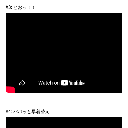
#3: とおっ！！
#4: パパッと早着替え！