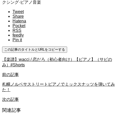
クシング·ピアノ音楽
Tweet
Share
Hatena
Pocket
RSS
feedly
Pin it
この記事のタイトルとURLをコピーする
【楽譜】wacci / 恋だろ（初心者向け）【ピアノ】（サビの
み）#Shorts
前の記事
札幌ノルベサストリートピアノでミックスナッツを弾いてみ
た！
次の記事
関連記事