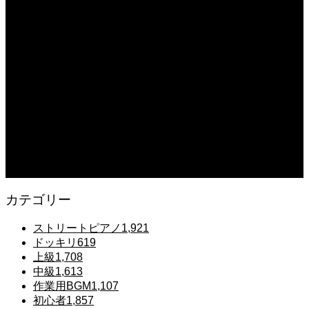
【The Dark History of the Reincarnated Villainess】
2025.12.07
【鉄也のテーマ】「グレートマジンガー」ストリートピアノ 弾いてみた
#shorts
2025.12.07
#ピアノ初心者 #きよしこの夜 #クリスマスソング #簡単ピアノ #弾ける #ピアノ
練習 #Shorts #ピアノレッスン大人
2025.12.07
Gentle Raindrops in Tokyo – Lo-Fi Piano Night Café 🌧️ 静かな雨夜のピアノ
カテゴリー
ストリートピアノ
1,921
ドッキリ
619
上級
1,708
中級
1,613
作業用BGM
1,107
初心者
1,857