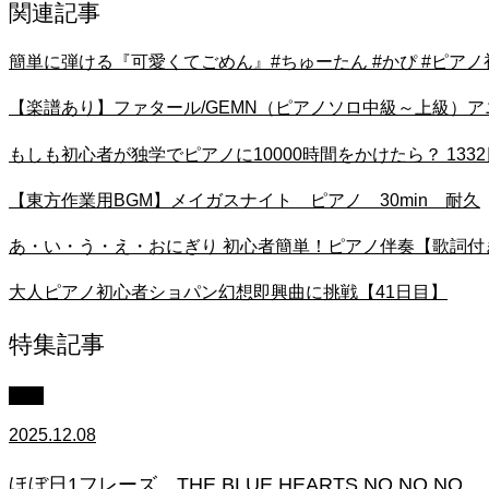
関連記事
簡単に弾ける『可愛くてごめん』#ちゅーたん #かぴ #ピアノ初心者
【楽譜あり】ファタール/GEMN（ピアノソロ中級～上級）
もしも初心者が独学でピアノに10000時間をかけたら？ 133
【東方作業用BGM】メイガスナイト ピアノ 30min 耐久
あ・い・う・え・おにぎり 初心者簡単！ピアノ伴奏【歌詞付
大人ピアノ初心者ショパン幻想即興曲に挑戦【41日目】
特集記事
中級
2025.12.08
ほぼ日1フレーズ THE BLUE HEARTS NO NO NO