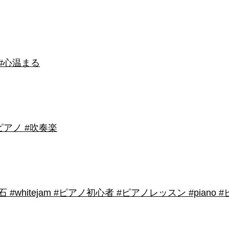
 #心温まる
アノ #吹奏楽
shirose #磁石 #whitejam #ピアノ初心者 #ピアノレッスン #piano