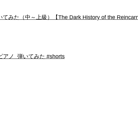
級）【The Dark History of the Reincarnated
 弾いてみた #shorts