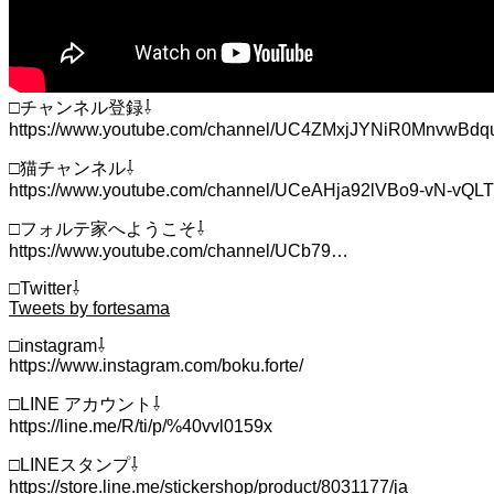
□チャンネル登録⇩
https://www.youtube.com/channel/UC4ZMxjJYNiR0MnvwBd
□猫チャンネル⇩
https://www.youtube.com/channel/UCeAHja92lVBo9-vN-vQL
□フォルテ家へようこそ⇩
https://www.youtube.com/channel/UCb79…
□Twitter⇩
Tweets by fortesama
□instagram⇩
https://www.instagram.com/boku.forte/
□LINE アカウント⇩
https://line.me/R/ti/p/%40vvl0159x
□LINEスタンプ⇩
https://store.line.me/stickershop/product/8031177/ja