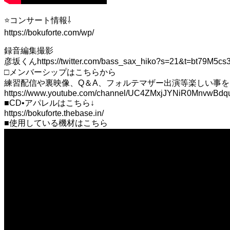
⭐️コンサート情報⇩
https://bokuforte.com/wp/
録音編集撮影
彦坂くんhttps://twitter.com/bass_sax_hiko?s=21&t=bt79M5cs
□メンバーシップはこちらから
練習配信や裏映像、Q＆A、フォルテマザー出演等楽しい事
https://www.youtube.com/channel/UC4ZMxjJYNiR0MnvwBdq
■CD•アパレルはこちら↓
https://bokuforte.thebase.in/
■使用している機材はこちら