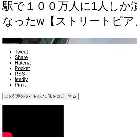
駅で１００万人に1人しか
なったw【ストリートピア
ドッキリ
Tweet
Share
Hatena
Pocket
RSS
feedly
Pin it
この記事のタイトルとURLをコピーする