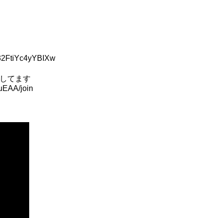
32FtiYc4yYBIXw
をしてます
uEAA/join