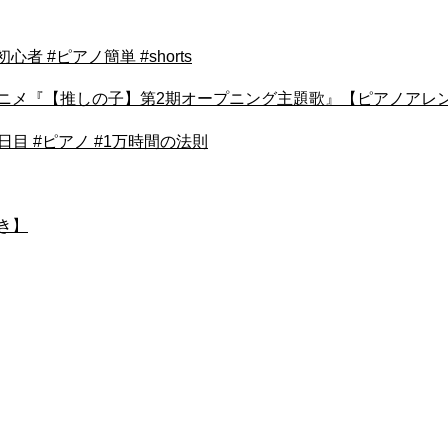
 #ピアノ簡単 #shorts
アニメ『【推しの子】第2期オープニング主題歌』【ピアノアレ
2日目 #ピアノ #1万時間の法則
き】