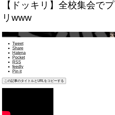
【ドッキリ】全校集会でプ
リwww
ドッキリ
Tweet
Share
Hatena
Pocket
RSS
feedly
Pin it
この記事のタイトルとURLをコピーする