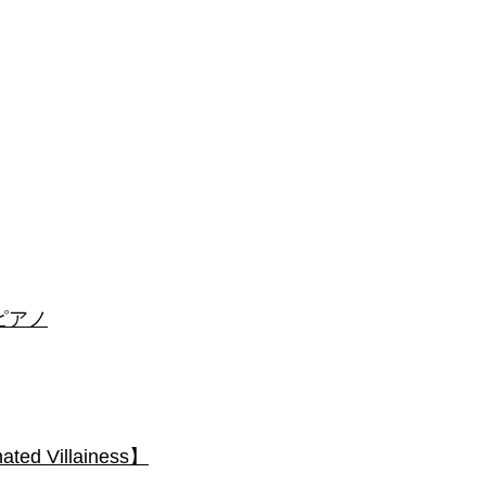
 #ピアノ
 Villainess】