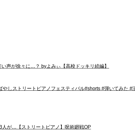
笑い声が徐々に…？ byよみぃ【高校ドッキリ続編】
てばやしストリートピアノフェスティバル#shorts #弾いてみた #
がりの3人が…【ストリートピアノ】呪術廻戦OP