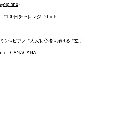
ipiano)
00日チャレンジ #shorts
り
ーミン #ピアノ #大人初心者 #弾ける #左手
no – CANACANA