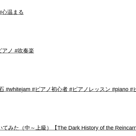
 #心温まる
アノ #吹奏楽
shirose #磁石 #whitejam #ピアノ初心者 #ピアノレッスン #piano
級）【The Dark History of the Reincarnated