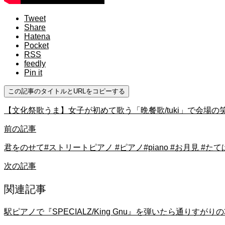
Tweet
Share
Hatena
Pocket
RSS
feedly
Pin it
この記事のタイトルとURLをコピーする
【文化祭歌うま】女子が初めて歌う「晩餐歌/tuki」で会場の
前の記事
君をのせて#ストリートピアノ #ピアノ#piano #お月見 #た
次の記事
関連記事
駅ピアノで『SPECIALZ/King Gnu』を弾いたら通りす