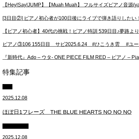
【Hey!Say!JUMP】【Muah Muah】 フルサイズピアノ音源(yayo
[3日目②] ピアノ初心者が100日後にライブで弾き語りしたい！ #1
【ピアノ初心者】40代の挑戦！ピアノ特訓 539日目♪夢路よ
ピアノ③106 155日目 サビ2025.6.24 #ひこうき雲 #ユ
『新時代』Ado – ウタ- ONE PIECE FILM RED – ピアノ – Pia
特集記事
中級
2025.12.08
ほぼ日1フレーズ THE BLUE HEARTS NO NO NO
作業用BGM
2025.12.08