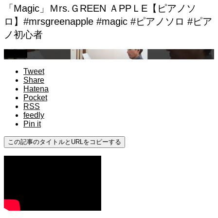
「Magic」Ｍrs.ＧREEN ＡPPＬE【ピアノソ
ロ】#mrsgreenapple #magic #ピアノソロ #ピア
ノ初心者
初心者
Tweet
Share
Hatena
Pocket
RSS
feedly
Pin it
この記事のタイトルとURLをコピーする