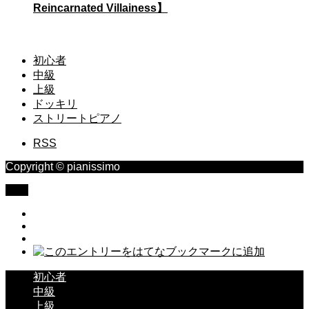
Reincarnated Villainess】
初心者
中級
上級
ドッキリ
ストリートピアノ
RSS
Copyright © pianissimo
TOP
初心者
中級
上級