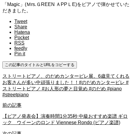
「Magic」(Ｍrs.ＧREEN ＡPPＬE)をピアノで弾かせていた
だきました。
Tweet
Share
Hatena
Pocket
RSS
feedly
Pin it
この記事のタイトルとURLをコピーする
ストリートピアノ、のだめカンタービレ展。6歳見てくれる
お客さんが多い中頑張りました！！#のだめカンタービレ #
ストリートピアノ #お人形の夢と目覚め #のだめ #piano
#streetpiano
前の記事
【ピアノ発表会】演奏時間1分35秒 中級おすすめ楽譜 ギロ
ック ウイーンのロンド Viennese Rondo (ピアノ楽譜)
次の記事