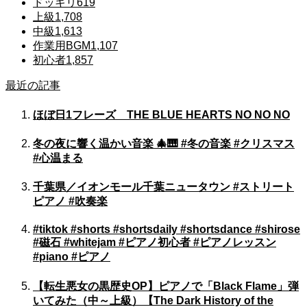
ドッキリ
619
上級
1,708
中級
1,613
作業用BGM
1,107
初心者
1,857
最近の記事
ほぼ日1フレーズ THE BLUE HEARTS NO NO NO
冬の夜に響く温かい音楽 🎄🎹 #冬の音楽 #クリスマス
#心温まる
千葉県／イオンモール千葉ニュータウン #ストリート
ピアノ #吹奏楽
#tiktok #shorts #shortsdaily #shortsdance #shirose
#磁石 #whitejam #ピアノ初心者 #ピアノレッスン
#piano #ピアノ
【転生悪女の黒歴史OP】ピアノで「Black Flame」弾
いてみた（中～上級）【The Dark History of the