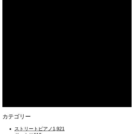
#tiktok #shorts #shortsdaily #shortsdance #shirose #磁石 #whitejam #ピアノ初
心者 #ピアノレッスン #piano #ピアノ
2025.12.08
【転生悪女の黒歴史OP】ピアノで「Black Flame」弾いてみた（中～上級）
【The Dark History of the Reincarnated Villainess】
2025.12.07
【鉄也のテーマ】「グレートマジンガー」ストリートピアノ 弾いてみた
#shorts
2025.12.07
#ピアノ初心者 #きよしこの夜 #クリスマスソング #簡単ピアノ #弾ける #ピアノ
練習 #Shorts #ピアノレッスン大人
2025.12.07
Gentle Raindrops in Tokyo – Lo-Fi Piano Night Café 🌧️ 静かな雨夜のピアノ
カテゴリー
ストリートピアノ
1,921