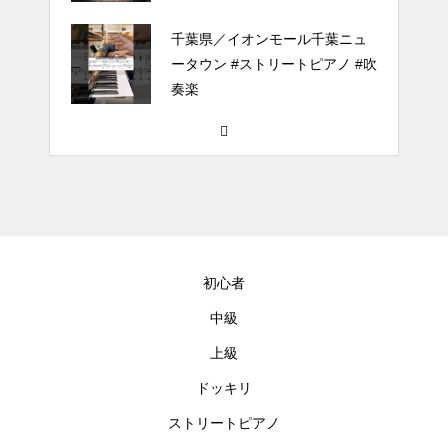
千葉県／イオンモール千葉ニュ
ータウン #ストリートピアノ #吹
奏楽
#tiktok #shorts #shortsdaily #sh
ortsdance #shirose #磁石 #white
jam #ピアノ初心者 #ピアノレッ
スン #piano #ピアノ
【転生悪女の黒歴史OP】ピアノ
で「Black Flame」弾いてみた
初心者
（中～上級）【The Dark History
of the Reincarnated Villainess】
中級
上級
ほぼ日1フレーズ THE BLUE H
EARTS NO NO NO
ドッキリ
ストリートピアノ