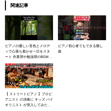
関連記事
ピアノの優しい音色とメロデ
ピアノ初心者でもできる難し
ィで心落ち着かせ一日をスタ
曲
ート 作業用や勉強用のBGMと
してもおススメ #music #short
s
【 ストリートピアノ 】プロピ
アニスト の演奏に キッズ バイ
オリニスト が突入してみた
ら…!? #ストリートピアノ #バ