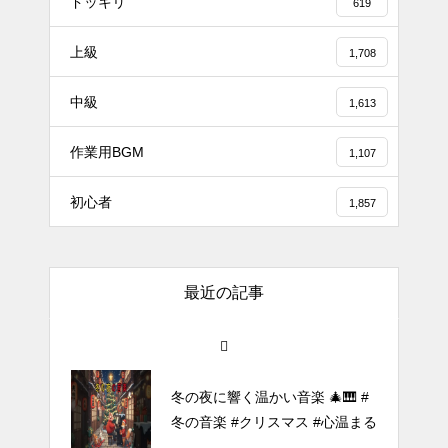
ドッキリ
619
上級
1,708
#tiktok #shorts #shortsdaily #sh
中級
ortsdance #shirose #磁石 #white
1,613
jam #ピアノ初心者 #ピアノレッ
作業用BGM
スン #piano #ピアノ
1,107
【転生悪女の黒歴史OP】ピアノ
初心者
1,857
で「Black Flame」弾いてみた
（中～上級）【The Dark History
of the Reincarnated Villainess】
最近の記事
ほぼ日1フレーズ THE BLUE H
EARTS NO NO NO
冬の夜に響く温かい音楽 🎄🎹 #
冬の音楽 #クリスマス #心温まる