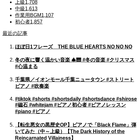
上級
1,708
中級
1,613
作業用BGM
1,107
初心者
1,857
最近の記事
ほぼ日1フレーズ THE BLUE HEARTS NO NO NO
冬の夜に響く温かい音楽 🎄🎹 #冬の音楽 #クリスマス
#心温まる
千葉県／イオンモール千葉ニュータウン #ストリート
ピアノ #吹奏楽
#tiktok #shorts #shortsdaily #shortsdance #shirose
#磁石 #whitejam #ピアノ初心者 #ピアノレッスン
#piano #ピアノ
【転生悪女の黒歴史OP】ピアノで「Black Flame」弾
いてみた（中～上級）【The Dark History of the
Reincarnated Villainess】