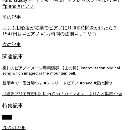
#shortsdaily #ピアノ初心者 #ピアノレッスン #弾いてみた
#piano #ピアノ
前の記事
もしも初心者が独学でピアノに10000時間をかけたら？
1547日目 #ピアノ #1万時間の法則 #リコリコ
次の記事
関連記事
癒しのピアノイメージ即興演奏 【山の鐘】Improvisation original
song which imaged in the mountain bell.
勝尾寺で「愛は勝つ」 #ストリートピアノ #piano #愛は勝つ
《連弾プリモ練習用》King Gnu「カメレオン」ぷりんと楽譜 中級
特集記事
中級
2025.12.08