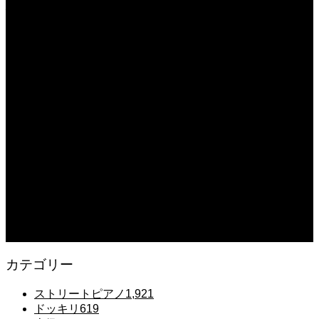
心者 #ピアノレッスン #piano #ピアノ
2025.12.08
【転生悪女の黒歴史OP】ピアノで「Black Flame」弾いてみた（中～上級）
【The Dark History of the Reincarnated Villainess】
2025.12.07
【鉄也のテーマ】「グレートマジンガー」ストリートピアノ 弾いてみた
#shorts
2025.12.07
#ピアノ初心者 #きよしこの夜 #クリスマスソング #簡単ピアノ #弾ける #ピアノ
練習 #Shorts #ピアノレッスン大人
2025.12.07
Gentle Raindrops in Tokyo – Lo-Fi Piano Night Café 🌧️ 静かな雨夜のピアノ
カテゴリー
ストリートピアノ
1,921
ドッキリ
619