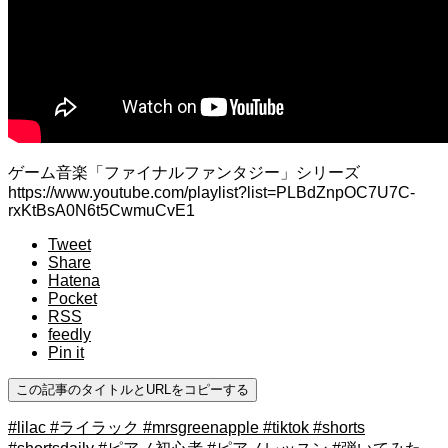
ゲーム音楽「ファイナルファンタジー」シリーズ
https://www.youtube.com/playlist?list=PLBdZnpOC7U7C-
rxKtBsA0N6t5CwmuCvE1
Tweet
Share
Hatena
Pocket
RSS
feedly
Pin it
この記事のタイトルとURLをコピーする
#lilac #ライラック #mrsgreenapple #tiktok #shorts