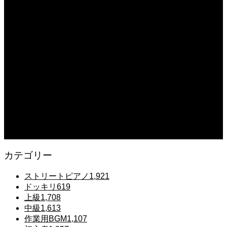
【転生悪女の黒歴史OP】ピアノで「Black Flame」弾いてみた（中～上級）
【The Dark History of the Reincarnated Villainess】
2025.12.07
【鉄也のテーマ】「グレートマジンガー」ストリートピアノ 弾いてみた
#shorts
2025.12.07
#ピアノ初心者 #きよしこの夜 #クリスマスソング #簡単ピアノ #弾ける #ピアノ
練習 #Shorts #ピアノレッスン大人
2025.12.07
Gentle Raindrops in Tokyo – Lo-Fi Piano Night Café 🌧️ 静かな雨夜のピアノ
カテゴリー
ストリートピアノ
1,921
ドッキリ
619
上級
1,708
中級
1,613
作業用BGM
1,107