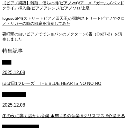
【ピアノ楽譜】雑踏、僕らの街(ピアノver)/アニメ『ガールズバンド
クライ』挿入曲/ピアノアレンジ/ピアノソロ/上級
togosoSP4(ストリートピアノ四天王)が関内ストリートピアノでクロ
ノトリガーの時の回廊を演奏してみた
要町駅の白いピアノででショパンのノクターン8番（Op27-2）を演
奏しました
特集記事
中級
2025.12.08
ほぼ日1フレーズ THE BLUE HEARTS NO NO NO
作業用BGM
2025.12.08
冬の夜に響く温かい音楽 🎄🎹 #冬の音楽 #クリスマス #心温まる
ストリートピアノ