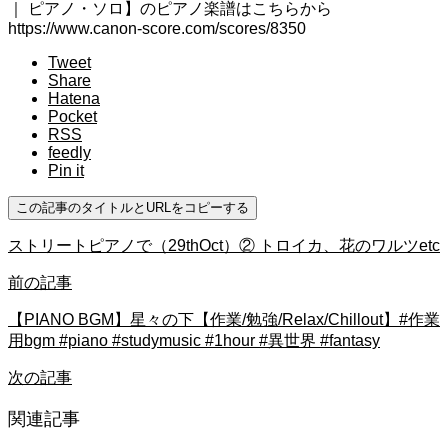
｜ ピアノ・ソロ】のピアノ楽譜はこちらから
https://www.canon-score.com/scores/8350
Tweet
Share
Hatena
Pocket
RSS
feedly
Pin it
この記事のタイトルとURLをコピーする
ストリートピアノで（29thOct）② トロイカ、花のワルツetc
前の記事
【PIANO BGM】星々の下【作業/勉強/Relax/Chillout】#作業
用bgm #piano #studymusic #1hour #異世界 #fantasy
次の記事
関連記事