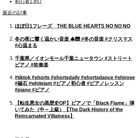
初心者
1,857
最近の記事
ほぼ日1フレーズ THE BLUE HEARTS NO NO NO
冬の夜に響く温かい音楽 🎄🎹 #冬の音楽 #クリスマス
#心温まる
千葉県／イオンモール千葉ニュータウン #ストリート
ピアノ #吹奏楽
#tiktok #shorts #shortsdaily #shortsdance #shirose
#磁石 #whitejam #ピアノ初心者 #ピアノレッスン
#piano #ピアノ
【転生悪女の黒歴史OP】ピアノで「Black Flame」弾
いてみた（中～上級）【The Dark History of the
Reincarnated Villainess】