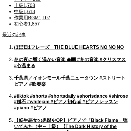
上級
1,708
中級
1,613
作業用BGM
1,107
初心者
1,857
最近の記事
ほぼ日1フレーズ THE BLUE HEARTS NO NO NO
冬の夜に響く温かい音楽 🎄🎹 #冬の音楽 #クリスマス
#心温まる
千葉県／イオンモール千葉ニュータウン #ストリート
ピアノ #吹奏楽
#tiktok #shorts #shortsdaily #shortsdance #shirose
#磁石 #whitejam #ピアノ初心者 #ピアノレッスン
#piano #ピアノ
【転生悪女の黒歴史OP】ピアノで「Black Flame」弾
いてみた（中～上級）【The Dark History of the