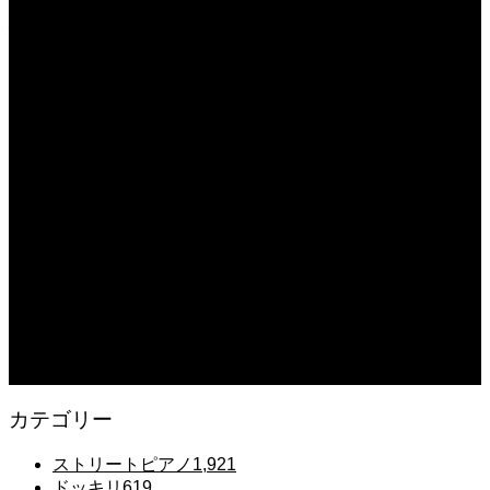
#tiktok #shorts #shortsdaily #shortsdance #shirose #磁石 #whitejam #ピアノ初
心者 #ピアノレッスン #piano #ピアノ
2025.12.08
【転生悪女の黒歴史OP】ピアノで「Black Flame」弾いてみた（中～上級）
【The Dark History of the Reincarnated Villainess】
2025.12.07
【鉄也のテーマ】「グレートマジンガー」ストリートピアノ 弾いてみた
#shorts
2025.12.07
#ピアノ初心者 #きよしこの夜 #クリスマスソング #簡単ピアノ #弾ける #ピアノ
練習 #Shorts #ピアノレッスン大人
2025.12.07
Gentle Raindrops in Tokyo – Lo-Fi Piano Night Café 🌧️ 静かな雨夜のピアノ
カテゴリー
ストリートピアノ
1,921
ドッキリ
619