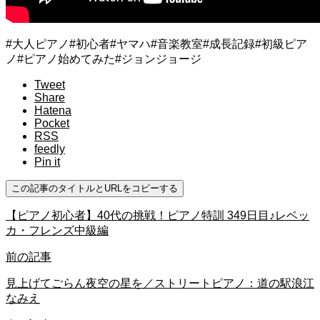
#大人ピアノ#初心者#ヤマハ#音楽教室#成長記録#初級ピア
ノ#ピアノ始めてみた#ジョンジョージ
Tweet
Share
Hatena
Pocket
RSS
feedly
Pin it
この記事のタイトルとURLをコピーする
【ピアノ初心者】40代の挑戦！ピアノ特訓 349日目♪レベッ
カ・フレンズ中級編
前の記事
見上げてごらん夜空の星を／ストリートピアノ：道の駅浪江
なみえ