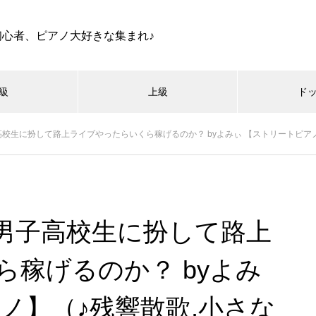
初心者、ピアノ大好きな集まれ♪
級
上級
ド
校生に扮して路上ライブやったらいくら稼げるのか？ byよみぃ 【ストリートピアノ】
男子高校生に扮して路上
稼げるのか？ byよみ
ノ】（♪残響散歌,小さな