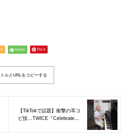
SS
feedly
Pin it
トルとURLをコピーする
【TikTokで話題】衝撃の耳コ
ピ技…TWICE『Celebrate』
30秒で耳コピ #shorts