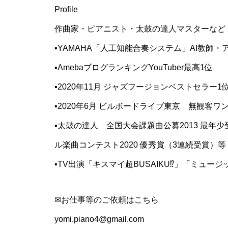
Profile
作曲家・ピアニスト・太鼓の達人マスターなど
▪YAMAHA「人工知能合奏システム」AI教師・
▪AmebaブログランキングYouTuber最高1位
▪2020年11月 ジャズフージョンベストセラー1
▪2020年6月 ビルボードライブ東京 無観客ワ
▪太鼓の達人 全国大会課題曲公募2013 最年少
ル楽曲コンテスト2020 優秀賞（3連続受賞）等
▪TV出演「キスマイ超BUSAIKU⁉︎」「ミュ
✉お仕事等のご依頼はこちら
yomi.piano4@gmail.com