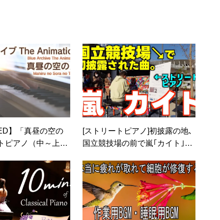
ED】「真昼の空の
[ストリートピアノ]初披露の地､
トピアノ（中～上
国立競技場の前で嵐｢カイト｣弾
no Sora no Tsuki f
いたらエモかった。[都立明治公
chive The Animatio
園ブリリアピアノ]