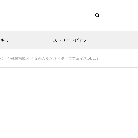
ッキリ
ストリートピアノ
（♪残響散歌,小さな恋のうた,ネイティブフェイス,etc…）