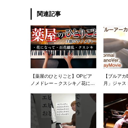
関連記事
【薬屋のひとりごと】OPピア
【ブルアカ
ノメドレー – クスシキ／花にな
月」ジャス
って／百花繚乱 – 作業用、勉強
級）【Mahiru 
用BGM🎧Piano Cover – CANA
rom Blue Ar
CANA
n】