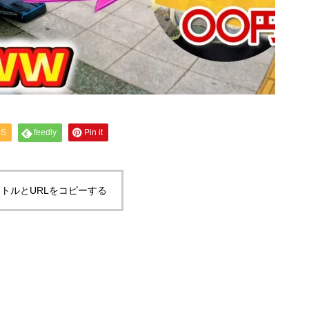
SS
feedly
Pin it
トルとURLをコピーする