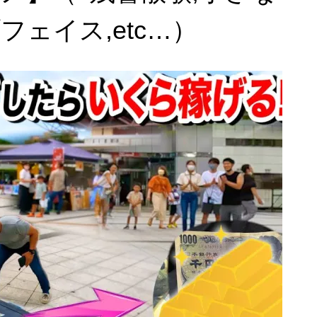
ェイス,etc…）