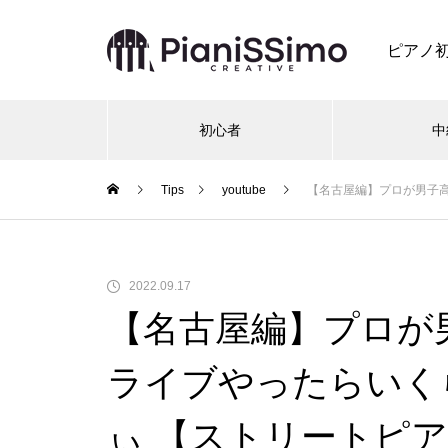
ピアノ
初心者
中
Tips
youtube
【名古屋編】プロが男子高
2022.09.17
【名古屋編】プロが
ライブやったらいくら
ぃ 【ストリートピア