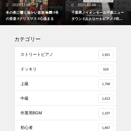
2025.12.08
2025.12.08
冬の夜に響く温かい音楽 🎄🎹 #冬
千葉県／イオンモール千葉ニュー
の音楽 #クリスマス #心温まる
タウン #ストリートピアノ #吹奏
楽
カテゴリー
ストリートピアノ
1,921
ドッキリ
619
上級
1,708
#tiktok #shorts #shortsdaily #sh
中級
ortsdance #shirose #磁石 #white
1,613
jam #ピアノ初心者 #ピアノレッ
作業用BGM
スン #piano #ピアノ
1,107
【転生悪女の黒歴史OP】ピアノ
初心者
1,857
で「Black Flame」弾いてみた