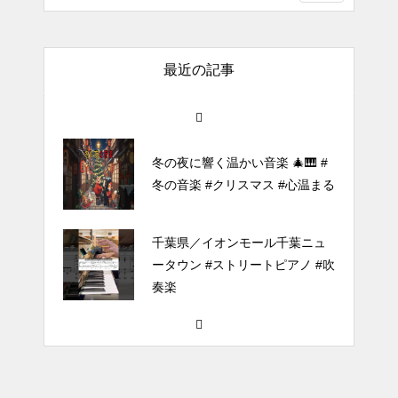
（中～上級）【The Dark History
of the Reincarnated Villainess】
最近の記事
ほぼ日1フレーズ THE BLUE H
EARTS NO NO NO
冬の夜に響く温かい音楽 🎄🎹 #
冬の音楽 #クリスマス #心温まる
千葉県／イオンモール千葉ニュ
ータウン #ストリートピアノ #吹
奏楽
#tiktok #shorts #shortsdaily #sh
ortsdance #shirose #磁石 #white
jam #ピアノ初心者 #ピアノレッ