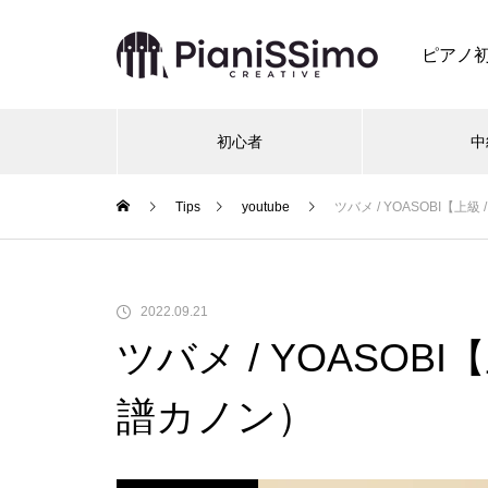
ピアノ
初心者
中
Tips
youtube
ツバメ / YOASOBI【上
2022.09.21
ツバメ / YOASOB
譜カノン）