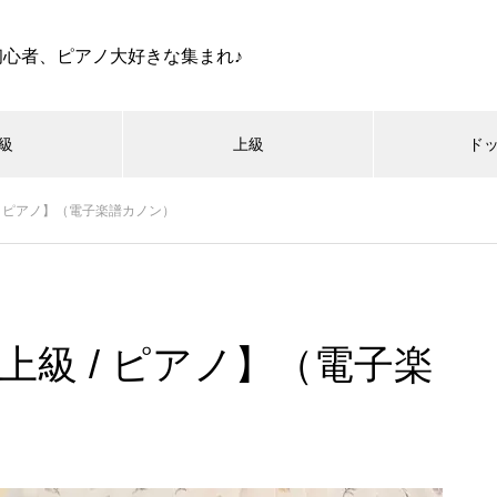
初心者、ピアノ大好きな集まれ♪
級
上級
ド
級 / ピアノ】（電子楽譜カノン）
I【上級 / ピアノ】（電子楽