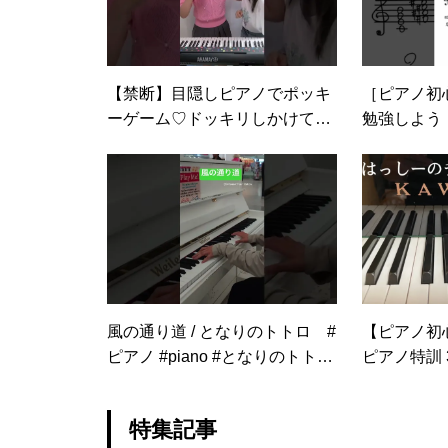
【禁断】目隠しピアノでポッキ
［ピアノ初
ーゲーム♡ドッキリしかけてみ
勉強しよう！
た！【目隠しピアノ】
#楽譜 #簡単
風の通り道 / となりのトトロ #
【ピアノ初
ピアノ #piano #となりのトトロ
ピアノ特訓 
#風の通り道 #ストリートピア
て歩こう
ノ #streetpiano #britomarttrainst
特集記事
ation