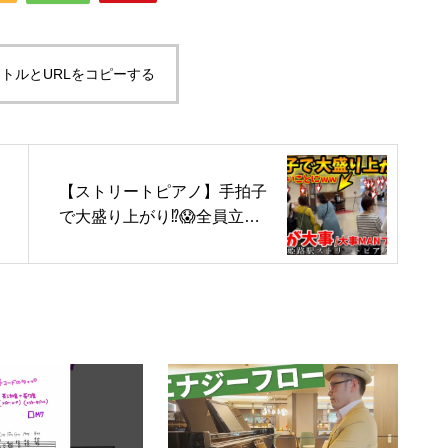
トルとURLをコピーする
【ストリートピアノ】手拍子
で大盛り上がり⁉️😱全員立ち
止まる!?『それが大事』大事
MANブラザーズバンド[姫路
駅streetpiano/立川俊之/邦ち
ゃんのやまだかつてないテレ
ビ]