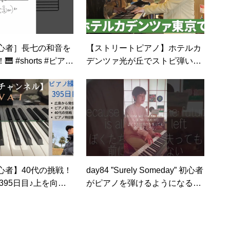
心者］長七の和音を
【ストリートピアノ】ホテルカ
 #shorts #ピアノ
デンツァ光が丘でストピ弾いて
 #練習 #勉強
いたらなんと七夕飾り
が？！？！【坂本龍一 energy fl
ow】
心者】40代の挑戦！
day84 ”Surely Someday” 初心者
395日目♪上を向い
がピアノを弾けるようになるま
で #morningpractice #ピアノ弾
き語り#zoomiq7#菅野よう子#
手嶌葵