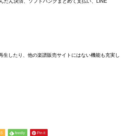
んたん決済、ソフトバンクまとめて支払い、LINE
。
再生したり、他の楽譜販売サイトにはない機能も充実し
SS
feedly
Pin it