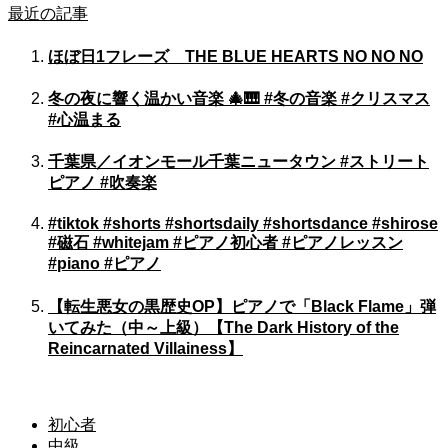
最近の記事
ほぼ日1フレーズ THE BLUE HEARTS NO NO NO
冬の夜に響く温かい音楽 🎄🎹 #冬の音楽 #クリスマス
#心温まる
千葉県／イオンモール千葉ニュータウン #ストリート
ピアノ #吹奏楽
#tiktok #shorts #shortsdaily #shortsdance #shirose
#磁石 #whitejam #ピアノ初心者 #ピアノレッスン
#piano #ピアノ
【転生悪女の黒歴史OP】ピアノで「Black Flame」弾
いてみた（中～上級）【The Dark History of the
Reincarnated Villainess】
初心者
中級