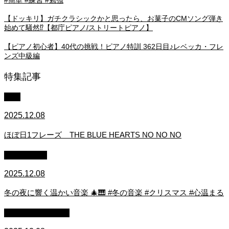
【ドッキリ】ガチクラシックかと思ったら、お菓子のCMソング弾き
始めて騒然⁉️【都庁ピアノ/ストリートピアノ】
【ピアノ初心者】40代の挑戦！ピアノ特訓 362日目♪レベッカ・フレ
ンズ中級編
特集記事
中級
2025.12.08
ほぼ日1フレーズ THE BLUE HEARTS NO NO NO
作業用BGM
2025.12.08
冬の夜に響く温かい音楽 🎄🎹 #冬の音楽 #クリスマス #心温まる
ストリートピアノ