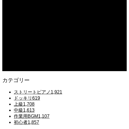
【The Dark History of the Reincarnated Villainess】
2025.12.07
【鉄也のテーマ】「グレートマジンガー」ストリートピアノ 弾いてみた
#shorts
2025.12.07
#ピアノ初心者 #きよしこの夜 #クリスマスソング #簡単ピアノ #弾ける #ピアノ
練習 #Shorts #ピアノレッスン大人
2025.12.07
Gentle Raindrops in Tokyo – Lo-Fi Piano Night Café 🌧️ 静かな雨夜のピアノ
カテゴリー
ストリートピアノ
1,921
ドッキリ
619
上級
1,708
中級
1,613
作業用BGM
1,107
初心者
1,857