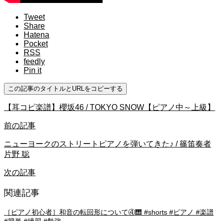
Tweet
Share
Hatena
Pocket
RSS
feedly
Pin it
この記事のタイトルとURLをコピーする
【耳コピ楽譜】櫻坂46 / TOKYO SNOW【ピアノ中～上級】
前の記事
ニューヨークのストリートピアノを弾いてきた♪ / 篠笛奏者
片野 聡
次の記事
関連記事
［ピアノ初心者］和音の転回形について④🎹 #shorts #ピアノ #楽譜
#簡単 #練習 #勉強