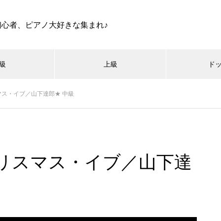
初心者、ピアノ大好きな集まれ♪
級
上級
ド
ス・イブ／山下達郎★ 中級
リスマス・イブ／山下達