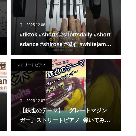
2025.12.08
#tiktok #shorts #shortsdaily #short
sdance #shirose #磁石 #whitejam #
ピアノ初心者 #ピアノレッスン #pian
o #ピアノ
ストリートピアノ
2025.12.07
【鉄也のテーマ】「グレートマジン
ガー」ストリートピアノ 弾いてみた
#shorts