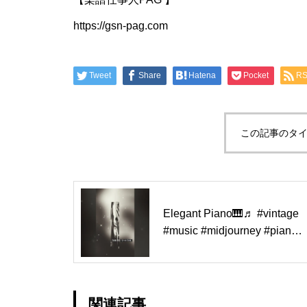
https://gsn-pag.com
Tweet
Share
Hatena
Pocket
R
この記事のタイ
Elegant Piano🎹♬ #vintage
#music #midjourney #piano
#elegant #Relaxing ＃harmo
ny #作業用bgm #集中用bgm
関連記事