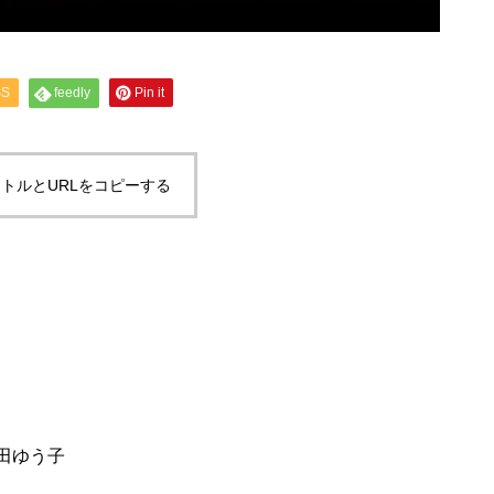
SS
feedly
Pin it
トルとURLをコピーする
田ゆう子