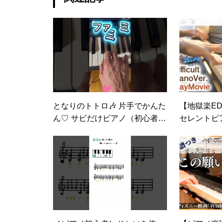
となりのトトロ🎶 片手でかんた
【地獄楽E
ん♡ サビだけピアノ（初心者O
セレントピア
K）パート2
hitoe from H
uraku】