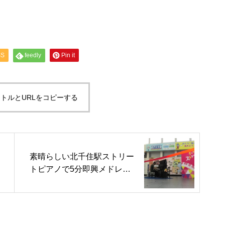
SS
feedly
Pin it
トルとURLをコピーする
素晴らしい北千住駅ストリー
トピアノで5分即興メドレー
①その場で作曲②モン・トレ
ゾール～私の宝物③狼は天使
の匂い④パリのめぐり逢い⑤
白い恋人たち⑥サンジェルマ