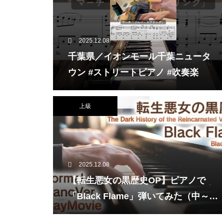
2025.12.08
千葉県／イオンモール千葉ニュータ
ウン #ストリートピアノ #吹奏楽
上級
2025.12.08
【転生悪女の黒歴史OP】ピアノで
「Black Flame」弾いてみた（中～上
級）【The Dark History of the Rein