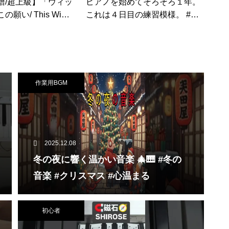
譜/超上級】「ウィッ
ピアノを始めてそろそろ１年。
願い/ This Wis
これは４日目の練習模様。 #ピ
かにアレンジ/ディズ
アノ初心者
is Wish/高音質版
作業用BGM
2025.12.08
冬の夜に響く温かい音楽 🎄🎹 #冬の
音楽 #クリスマス #心温まる
初心者