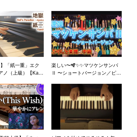
ンデプレの朝‼️ピアノ即興詩
人かわせひろし♪
D】「紙一重」エク
楽しい〜🪇✨✨マツケンサンバ
ノ（上級）【Kami
Ⅱ 〜ショートバージョン／ピア
ell’s Paradise: Jigok
ノ連弾 ぷりんと楽譜 中級