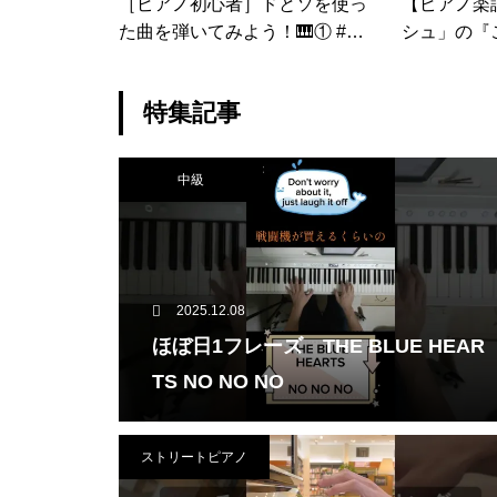
［ピアノ初心者］ドとソを使っ
【ピアノ楽
た曲を弾いてみよう！🎹① #ピ
シュ」の『この
アノ #勉強 #楽譜 #簡単 #練習 #
h』を華や
shorts
ニー映画/Th
特集記事
中級
2025.12.08
ほぼ日1フレーズ THE BLUE HEAR
TS NO NO NO
ストリートピアノ