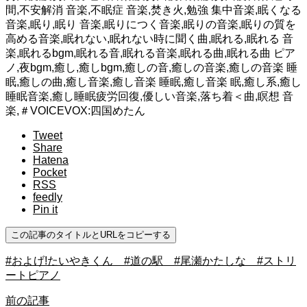
間,不安解消 音楽,不眠症 音楽,焚き火,勉強 集中音楽,眠くなる
音楽,眠り,眠り 音楽,眠りにつく音楽,眠りの音楽,眠りの質を
高める音楽,眠れない,眠れない時に聞く曲,眠れる,眠れる 音
楽,眠れるbgm,眠れる音,眠れる音楽,眠れる曲,眠れる曲 ピア
ノ,夜bgm,癒し,癒しbgm,癒しの音,癒しの音楽,癒しの音楽 睡
眠,癒しの曲,癒し音楽,癒し音楽 睡眠,癒し音楽 眠,癒し系,癒し
睡眠音楽,癒し睡眠疲労回復,優しい音楽,落ち着＜曲,瞑想 音
楽,＃VOICEVOX:四国めたん
Tweet
Share
Hatena
Pocket
RSS
feedly
Pin it
この記事のタイトルとURLをコピーする
#およげ!たいやきくん #道の駅 #尾瀬かたしな #ストリ
ートピアノ
前の記事