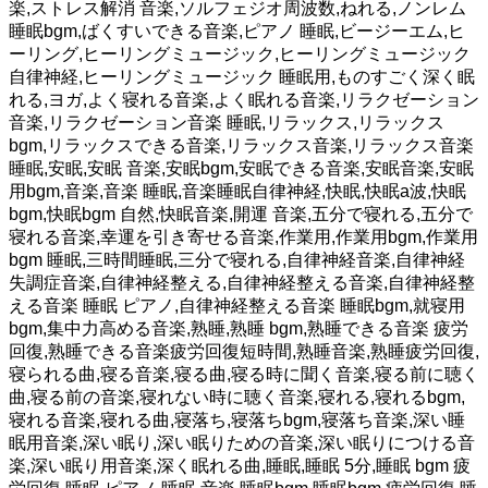
楽,ストレス解消 音楽,ソルフェジオ周波数,ねれる,ノンレム
睡眠bgm,ばくすいできる音楽,ピアノ 睡眠,ビージーエム,ヒ
ーリング,ヒーリングミュージック,ヒーリングミュージック
自律神経,ヒーリングミュージック 睡眠用,ものすごく深く眠
れる,ヨガ,よく寝れる音楽,よく眠れる音楽,リラクゼーション
音楽,リラクゼーション音楽 睡眠,リラックス,リラックス
bgm,リラックスできる音楽,リラックス音楽,リラックス音楽
睡眠,安眠,安眠 音楽,安眠bgm,安眠できる音楽,安眠音楽,安眠
用bgm,音楽,音楽 睡眠,音楽睡眠自律神経,快眠,快眠a波,快眠
bgm,快眠bgm 自然,快眠音楽,開運 音楽,五分で寝れる,五分で
寝れる音楽,幸運を引き寄せる音楽,作業用,作業用bgm,作業用
bgm 睡眠,三時間睡眠,三分で寝れる,自律神経音楽,自律神経
失調症音楽,自律神経整える,自律神経整える音楽,自律神経整
える音楽 睡眠 ピアノ,自律神経整える音楽 睡眠bgm,就寝用
bgm,集中力高める音楽,熟睡,熟睡 bgm,熟睡できる音楽 疲労
回復,熟睡できる音楽疲労回復短時間,熟睡音楽,熟睡疲労回復,
寝られる曲,寝る音楽,寝る曲,寝る時に聞く音楽,寝る前に聴く
曲,寝る前の音楽,寝れない時に聴く音楽,寝れる,寝れるbgm,
寝れる音楽,寝れる曲,寝落ち,寝落ちbgm,寝落ち音楽,深い睡
眠用音楽,深い眠り,深い眠りための音楽,深い眠りにつける音
楽,深い眠り用音楽,深く眠れる曲,睡眠,睡眠 5分,睡眠 bgm 疲