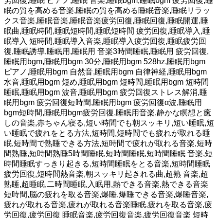
労回復,睡眠 ピアノ,睡眠 音楽,睡眠bgm,睡眠bgm 疲労回復,睡
眠の質を高める音楽,睡眠の質を高める睡眠音楽,睡眠リラッ
クス音楽,睡眠音楽,睡眠音楽疲労回復,睡眠回復,睡眠開運,睡
眠曲,睡眠時間,睡眠短時間,睡眠短時間 疲労回復,睡眠導入,睡
眠導入 短時間,睡眠導入音楽,睡眠導入疲労回復,睡眠疲労回
復,睡眠誘導,睡眠用,睡眠用 音楽3時間睡眠,睡眠用 疲労回復,
睡眠用bgm,睡眠用bgm 30分,睡眠用bgm 528hz,睡眠用bgm
ピアノ,睡眠用bgm 自然音,睡眠用bgm 自律神経,睡眠用bgm
水音,睡眠用bgm 短め,睡眠用bgm 短時間,睡眠用bgm 短時間
睡眠,睡眠用bgm 波音,睡眠用bgm 疲労回復ストレス解消,睡
眠用bgm 疲労回復短時間,睡眠用bgm 疲労回復α波,睡眠用
bgm短時間,睡眠用bgm疲労回復,睡眠用音楽,静かな瞑想と癒
しの音楽,赤ちゃん寝る,短い時間でも朝スッキリ,短い睡眠,短
い睡眠で疲れをとる方法,短時間,短時間でも疲れが取れる睡
眠,短時間で熟睡できる方法,短時間で疲れが取れる音楽,短時
間熟睡,短時間熟睡5時間睡眠,短時間睡眠,短時間睡眠 音楽,短
時間睡眠すっきり起きる,短時間睡眠をとる音楽,短時間睡眠
疲労回復,短時間熱音楽,朝スッキリ起きれる曲,超熟 音楽,超
熟睡,超睡眠,二時間睡眠,入眠用,熱できる音楽,熱できる音楽
短時間,脳の疲れを取る音楽,爆睡,爆睡できる音楽,爆睡音楽,
疲れが取れる音楽,疲れが取れる音楽睡眠,疲れを取る音楽,疲
労回復,疲労回復 睡眠音楽,疲労回復音楽,疲労回復音楽 短時