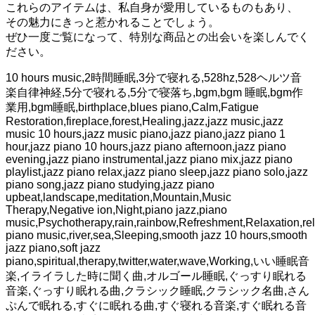
これらのアイテムは、私自身が愛用しているものもあり、
その魅力にきっと惹かれることでしょう。
ぜひ一度ご覧になって、特別な商品との出会いを楽しんでく
ださい。
10 hours music,2時間睡眠,3分で寝れる,528hz,528ヘルツ音
楽自律神経,5分で寝れる,5分で寝落ち,bgm,bgm 睡眠,bgm作
業用,bgm睡眠,birthplace,blues piano,Calm,Fatigue
Restoration,fireplace,forest,Healing,jazz,jazz music,jazz
music 10 hours,jazz music piano,jazz piano,jazz piano 1
hour,jazz piano 10 hours,jazz piano afternoon,jazz piano
evening,jazz piano instrumental,jazz piano mix,jazz piano
playlist,jazz piano relax,jazz piano sleep,jazz piano solo,jazz
piano song,jazz piano studying,jazz piano
upbeat,landscape,meditation,Mountain,Music
Therapy,Negative ion,Night,piano jazz,piano
music,Psychotherapy,rain,rainbow,Refreshment,Relaxation,re
piano music,river,sea,Sleeping,smooth jazz 10 hours,smooth
jazz piano,soft jazz
piano,spiritual,therapy,twitter,water,wave,Working,いい睡眠音
楽,イライラした時に聞く曲,オルゴール睡眠,ぐっすり眠れる
音楽,ぐっすり眠れる曲,クラシック睡眠,クラシック名曲,さん
ぷんで眠れる,すぐに眠れる曲,すぐ寝れる音楽,すぐ眠れる音