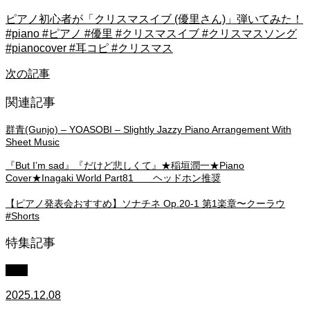
ピアノ初心者が「クリスマスイブ (優里さん)」弾いてみた！
#piano #ピアノ #優里 #クリスマスイブ #クリスマスソング
#pianocover #耳コピ #クリスマス
次の記事
関連記事
群青(Gunjo) – YOASOBI – Slightly Jazzy Piano Arrangement With
Sheet Music
『But I’m sad』『だけど悲しくて』★稲垣潤一★Piano
Cover★Inagaki World Part81 ヘッドホン推奨
【ピアノ発表会おすすめ】ソナチネ Op.20-1 第1楽章〜クーラウ
#Shorts
特集記事
中級
2025.12.08