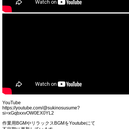
YouTube
https://youtube.com/@sukinosusume?
si=xGqbxxvOW0EX0YL2
作業用BGMやリラックスBGMをYoutubeにて