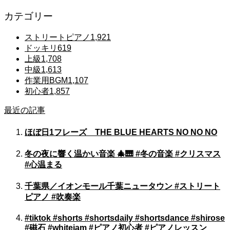
カテゴリー
ストリートピアノ
1,921
ドッキリ
619
上級
1,708
中級
1,613
作業用BGM
1,107
初心者
1,857
最近の記事
ほぼ日1フレーズ THE BLUE HEARTS NO NO NO
冬の夜に響く温かい音楽 🎄🎹 #冬の音楽 #クリスマス
#心温まる
千葉県／イオンモール千葉ニュータウン #ストリート
ピアノ #吹奏楽
#tiktok #shorts #shortsdaily #shortsdance #shirose
#磁石 #whitejam #ピアノ初心者 #ピアノレッスン