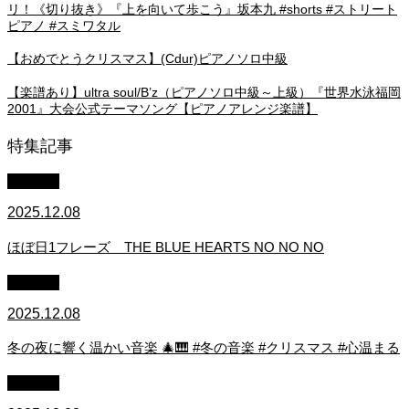
リ！《切り抜き》『上を向いて歩こう』坂本九 #shorts #ストリート
ピアノ #スミワタル
【おめでとうクリスマス】(Cdur)ピアノソロ中級
【楽譜あり】ultra soul/B’z（ピアノソロ中級～上級）『世界水泳福岡
2001』大会公式テーマソング【ピアノアレンジ楽譜】
特集記事
youtube
2025.12.08
ほぼ日1フレーズ THE BLUE HEARTS NO NO NO
youtube
2025.12.08
冬の夜に響く温かい音楽 🎄🎹 #冬の音楽 #クリスマス #心温まる
youtube