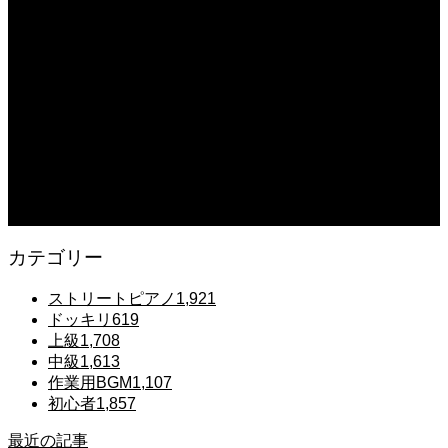
2025.12.07
【鉄也のテーマ】「グレートマジンガー」ストリートピアノ 弾いてみた
#shorts
2025.12.07
#ピアノ初心者 #きよしこの夜 #クリスマスソング #簡単ピアノ #弾ける #ピアノ
練習 #Shorts #ピアノレッスン大人
2025.12.07
Gentle Raindrops in Tokyo – Lo-Fi Piano Night Café 🌧️ 静かな雨夜のピアノ
カテゴリー
ストリートピアノ
1,921
ドッキリ
619
上級
1,708
中級
1,613
作業用BGM
1,107
初心者
1,857
最近の記事