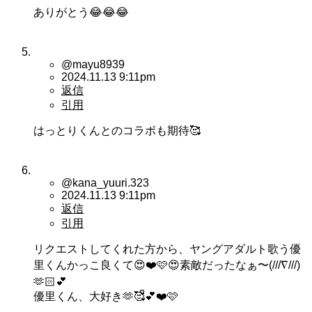
ありがとう😂😂😂
@mayu8939
2024.11.13 9:11pm
返信
引用
はっとりくんとのコラボも期待🥰
@kana_yuuri.323
2024.11.13 9:11pm
返信
引用
リクエストしてくれた方から、ヤングアダルト歌う優
里くんかっこ良くて😍❤️🩷😍素敵だったなぁ〜(///∇///)
🫶🏻💕︎
優里くん、大好き🫶🥰ᩚ💕❤️🩷