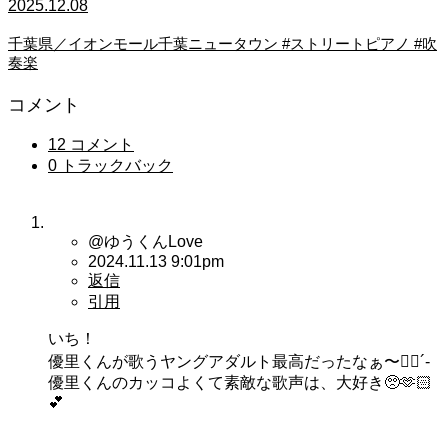
2025.12.08
千葉県／イオンモール千葉ニュータウン #ストリートピアノ #吹
奏楽
コメント
12 コメント
0 トラックバック
@ゆうくんLove
2024.11.13 9:01pm
返信
引用
いち！
優里くんが歌うヤングアダルト最高だったなぁ〜👍🏻´-
優里くんのカッコよくて素敵な歌声は、大好き🥺🫶🏻︎
💕