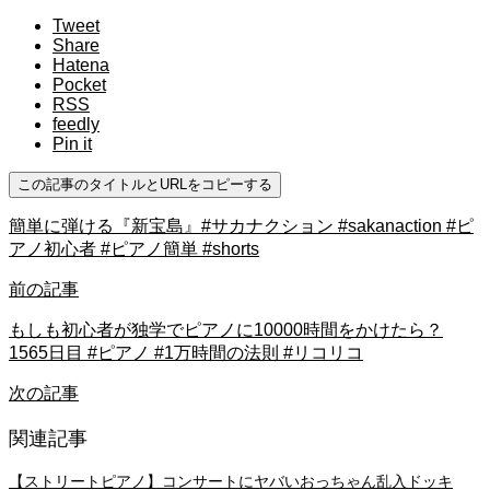
Tweet
Share
Hatena
Pocket
RSS
feedly
Pin it
この記事のタイトルとURLをコピーする
簡単に弾ける『新宝島』#サカナクション #sakanaction #ピ
アノ初心者 #ピアノ簡単 #shorts
前の記事
もしも初心者が独学でピアノに10000時間をかけたら？
1565日目 #ピアノ #1万時間の法則 #リコリコ
次の記事
関連記事
【ストリートピアノ】コンサートにヤバいおっちゃん乱入ドッキ