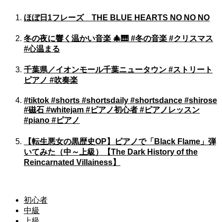
ほぼ日1フレーズ THE BLUE HEARTS NO NO NO
冬の夜に響く温かい音楽 🎄🎹 #冬の音楽 #クリスマス
#心温まる
千葉県／イオンモール千葉ニュータウン #ストリート
ピアノ #吹奏楽
#tiktok #shorts #shortsdaily #shortsdance #shirose
#磁石 #whitejam #ピアノ初心者 #ピアノレッスン
#piano #ピアノ
【転生悪女の黒歴史OP】ピアノで「Black Flame」弾
いてみた（中～上級）【The Dark History of the
Reincarnated Villainess】
初心者
中級
上級