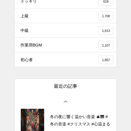
ドッキリ
619
上級
1,708
#tiktok #shorts #shortsdaily #sh
中級
ortsdance #shirose #磁石 #white
1,613
jam #ピアノ初心者 #ピアノレッ
作業用BGM
スン #piano #ピアノ
1,107
【転生悪女の黒歴史OP】ピアノ
初心者
1,857
で「Black Flame」弾いてみた
（中～上級）【The Dark History
of the Reincarnated Villainess】
最近の記事
ほぼ日1フレーズ THE BLUE H
EARTS NO NO NO
冬の夜に響く温かい音楽 🎄🎹 #
冬の音楽 #クリスマス #心温まる