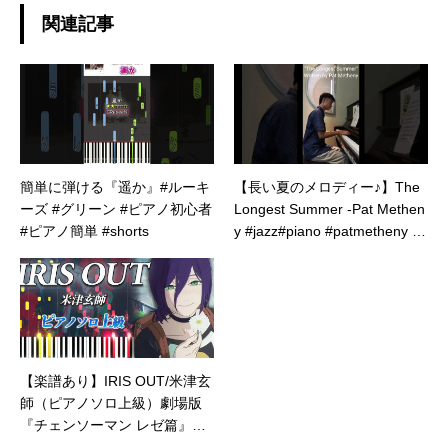
関連記事
簡単に弾ける『遥か』#ルーキ
【長い夏のメロディー♪】The
ーズ #グリーン #ピアノ初心者
Longest Summer -Pat Methen
#ピアノ簡単 #shorts
y #jazz#piano #patmetheny #
ストリートピアノ
【楽譜あり】IRIS OUT/米津玄
師（ピアノソロ上級）劇場版
『チェンソーマン レゼ篇』主
題歌【ピアノアレンジ楽譜】