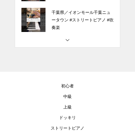
千葉県／イオンモール千葉ニュ
ータウン #ストリートピアノ #吹
奏楽
#tiktok #shorts #shortsdaily #sh
ortsdance #shirose #磁石 #white
jam #ピアノ初心者 #ピアノレッ
スン #piano #ピアノ
【転生悪女の黒歴史OP】ピアノ
で「Black Flame」弾いてみた
初心者
（中～上級）【The Dark History
of the Reincarnated Villainess】
中級
上級
ほぼ日1フレーズ THE BLUE H
EARTS NO NO NO
ドッキリ
ストリートピアノ