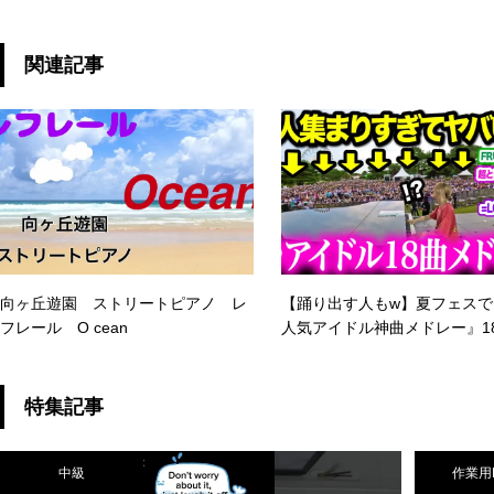
piano #楽譜 #ゆず #公私混同
り』主
楽譜】
関連記事
向ヶ丘遊園 ストリートピアノ レ
【踊り出す人もw】夏フェスで
フレール O cean
人気アイドル神曲メドレー』1
っ続けで弾いたら人集まりすぎた
【LuckyFes2025/FRUITS ZIP
CANDYTUNE/乃木坂46/イコ
特集記事
中級
作業用