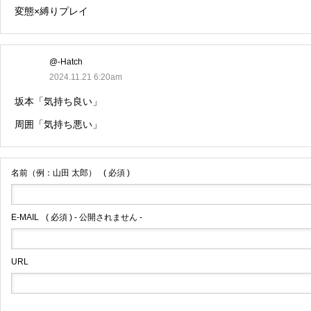
変態×縛りプレイ
@-Hatch
2024.11.21 6:20am
坂本「気持ち良い」
周囲「気持ち悪い」
名前（例：山田 太郎）
( 必須 )
E-MAIL
( 必須 ) - 公開されません -
URL