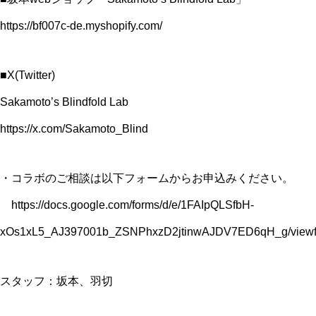
https://bf007c-de.myshopify.com/
■X(Twitter)
Sakamoto’s Blindfold Lab
https://x.com/Sakamoto_Blind
・コラボのご相談は以下フォームからお申込みください。
https://docs.google.com/forms/d/e/1FAIpQLSfbH-
xOs1xL5_AJ397001b_ZSNPhxzD2jtinwAJDV7ED6qH_g/viewf
スタッフ：坂本、羽切