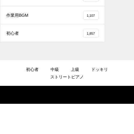
トリートピアノ #吹奏楽
作業用BGM
1,107
初心者
1,857
2025.12.08
#tiktok #shorts #shortsdaily #shortsdance
#shirose #磁石 #whitejam #ピアノ初心者 #
ピアノレッスン #piano #ピアノ
初心者
中級
上級
ドッキリ
ストリートピアノ
2025.12.08
【転生悪女の黒歴史OP】ピアノで「Black F
lame」弾いてみた（中～上級）【The Dark
History of the Reincarnated Villainess】