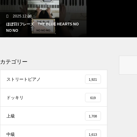
2025.12.08
ほぼ日1フレーズ THE BLUE HEARTS NO
NO NO
カテゴリー
2025.12.08
ストリートピアノ
1,921
冬の夜に響く温かい音楽 🎄🎹 #冬の音楽 #ク
リスマス #心温まる
ドッキリ
619
上級
1,708
2025.12.08
中級
1,613
千葉県／イオンモール千葉ニュータウン #ス