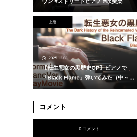
ウン #ストリートピアノ #吹奏楽
上級
2025.12.08
【転生悪女の黒歴史OP】ピアノで
「Black Flame」弾いてみた（中～上
級）【The Dark History of the Rein
carnated Villainess】
コメント
0 コメント