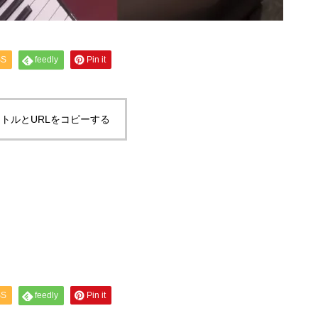
SS
feedly
Pin it
トルとURLをコピーする
SS
feedly
Pin it