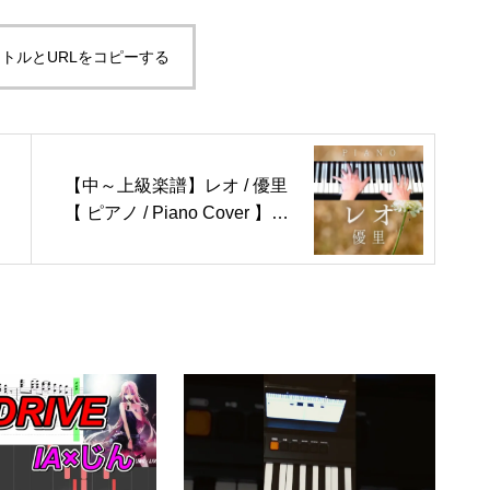
トルとURLをコピーする
【中～上級楽譜】レオ / 優里
【 ピアノ / Piano Cover 】歌
詞付き