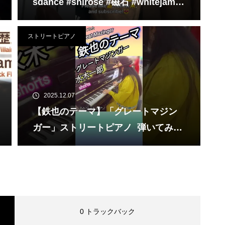
sdance #shirose #磁石 #whitejam #
ピアノ初心者 #ピアノレッスン #pian
o #ピアノ
ストリートピアノ
2025.12.07
【鉄也のテーマ】「グレートマジン
ガー」ストリートピアノ 弾いてみた
#shorts
0 トラックバック