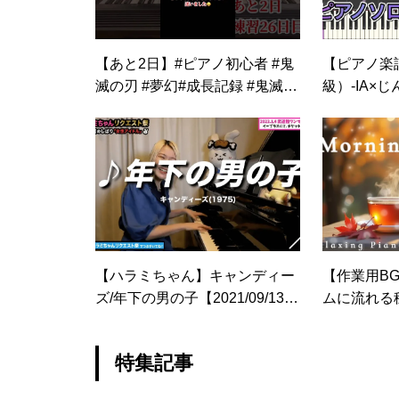
【あと2日】#ピアノ初心者 #鬼
【ピアノ楽譜
滅の刃 #夢幻#成長記録 #鬼滅 #
級）-IA×
弾いてみた#ピアノ練習 #shorts
【ハラミちゃん】キャンディー
【作業用B
ズ/年下の男の子【2021/09/13】
ムに流れる
【作業用BGM】#shorts
コースティ
ーティン・
特集記事
り時間・ほ