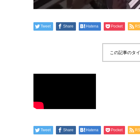
Tweet
Share
Hatena
Pocket
R
この記事のタイ
Tweet
Share
Hatena
Pocket
R