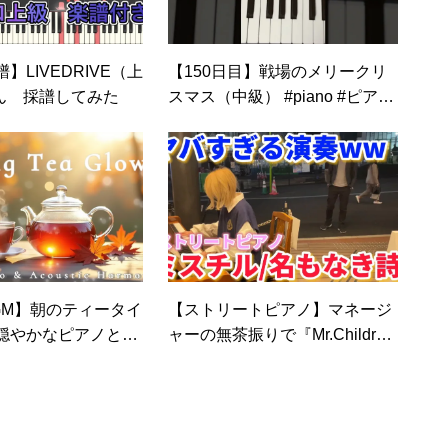
】LIVEDRIVE（上
【150日目】戦場のメリークリ
じん 採譜してみた
スマス（中級） #piano #ピアノ
練習 #flowkey
GM】朝のティータイ
【ストリートピアノ】マネージ
穏やかなピアノとア
ャーの無茶振りで『Mr.Childre
ック｜モーニングル
n/名もなき詩』を弾いたらヤバ
おうちカフェ・ひと
すぎたww
っと一息