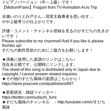
トピアノバージョン（中～上級）です！
【MidiumPiano】Fragum from TV-Animation Acro Trip
水瀬いのりと白戸さん…現実主義勇者を思い出す…
やや上級寄りの仕上がりです。
評価・コメント・チャンネル登録を見るのがすだちの生きが
いです（
Please subscribe to my channnel! And if you like it, please
thumbs up!
すだちの創作意欲のためにご協力をお願いします！
★演奏に使用した楽譜のリンクはこちら↓
現在未公開です。公開時にリンクします。
The sheet of this song is distributed only in Japan due to
copyright. I cannot answer related inquiries.
★その他のすだち風味の楽譜はこちらから！
https://store.piascore.com/publishers/697
★更新状況・雑談ツイッター：
https://twitter.com/sudachi_fumi
★すだち風味のチャンネル ：http://youtube.com/c/すだち
風味