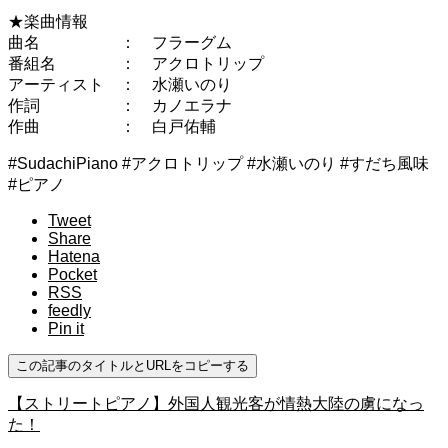
★楽曲情報
曲名 ： フラーグム
番組名 ： アクロトリップ
アーティスト ： 水瀬いのり
作詞 ： カノエラナ
作曲 ： 白戸佑輔
#SudachiPiano #アクロトリップ #水瀬いのり #すだち風味
#ピアノ
Tweet
Share
Hatena
Pocket
RSS
feedly
Pin it
この記事のタイトルとURLをコピーする
【ストリートピアノ】外国人観光客が情熱大陸の虜になっ
た！