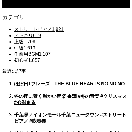
Gentle Raindrops in Tokyo – Lo-Fi Piano Night Café 🌧️ 静かな雨夜のピアノ
カテゴリー
ストリートピアノ
1,921
ドッキリ
619
上級
1,708
中級
1,613
作業用BGM
1,107
初心者
1,857
最近の記事
ほぼ日1フレーズ THE BLUE HEARTS NO NO NO
冬の夜に響く温かい音楽 🎄🎹 #冬の音楽 #クリスマス
#心温まる
千葉県／イオンモール千葉ニュータウン #ストリート
ピアノ #吹奏楽