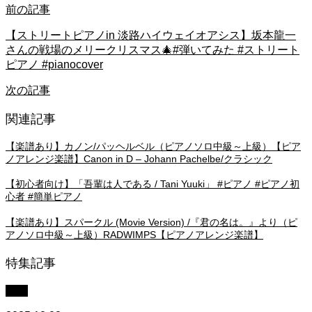
前の記事
【ストリートピアノin 淡路ハイウェイオアシス】坂本龍一
さんの戦場のメリークリスマス🎄#弾いてみた #ストリート
ピアノ #pianocover
次の記事
関連記事
【楽譜あり】カノン/パッヘルベル（ピアノソロ中級～上級）【ピア
ノアレンジ楽譜】Canon in D – Johann Pachelbe/クラシック
【初心者向け】「吾輩は人である / Tani Yuuki」 #ピアノ #ピアノ初
心者 #簡単ピアノ
【楽譜あり】スパークル (Movie Version) /『君の名は。』より（ピ
アノソロ中級～上級）RADWIMPS【ピアノアレンジ楽譜】
特集記事
中級