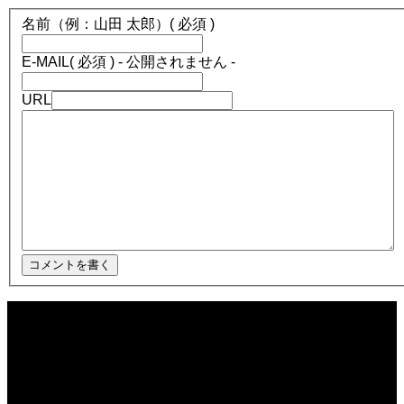
名前（例：山田 太郎）
( 必須 )
E-MAIL
( 必須 ) - 公開されません -
URL
2025.12.08
ほぼ日1フレーズ THE BLUE HEARTS NO NO NO
2025.12.08
冬の夜に響く温かい音楽 🎄🎹 #冬の音楽 #クリスマス #心温まる