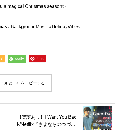
 you a magical Christmas season✨
tmas #BackgroundMusic #HolidayVibes
SS
feedly
Pin it
トルとURLをコピーする
【楽譜あり】I Want You Bac
k/Netflix『さよならのつづ