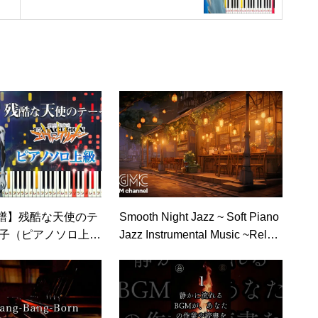
き』より（ピアノソロ中級～
上級）【ピアノアレンジ楽
譜】
譜】残酷な天使のテ
Smooth Night Jazz ~ Soft Piano
洋子（ピアノソロ上
Jazz Instrumental Music ~Relaxi
『新世紀エヴァンゲ
ng Music for Study, Work, Relax
題歌【ピアノアレン