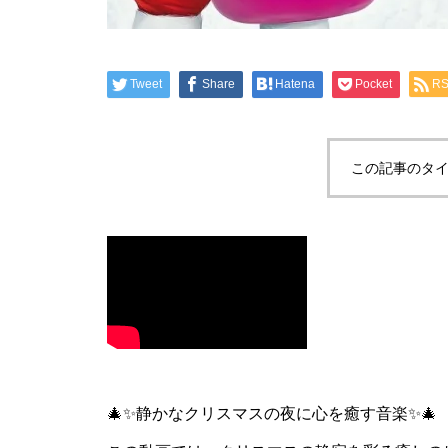
Tweet
Share
Hatena
Pocket
R
この記事のタイ
🎄✨静かなクリスマスの夜に心を癒す音楽✨🎄