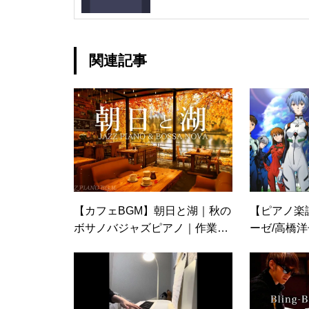
関連記事
【カフェBGM】朝日と湖｜秋の
【ピアノ楽
ボサノバジャズピアノ｜作業
ーゼ/高橋
用・勉強用・仕事用向け
級）アニメ
リオン』主
ジ楽譜】