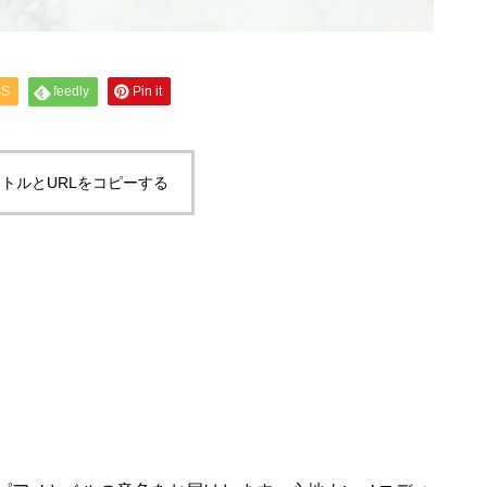
SS
feedly
Pin it
トルとURLをコピーする