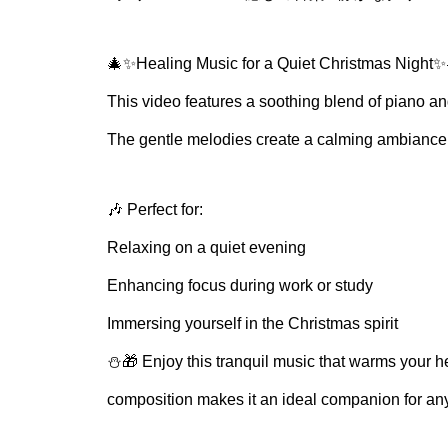
🎄✨Healing Music for a Quiet Christmas Night✨
This video features a soothing blend of piano and
The gentle melodies create a calming ambiance, i
🎶 Perfect for:
Relaxing on a quiet evening
Enhancing focus during work or study
Immersing yourself in the Christmas spirit
⛄️🎁 Enjoy this tranquil music that warms your h
composition makes it an ideal companion for an