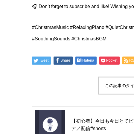
🎧 Don’t forget to subscribe and like! Wishing
#ChristmasMusic #RelaxingPiano #QuietChris
#SoothingSounds #ChristmasBGM
Tweet
Share
Hatena
Pocket
R
この記事のタイ
【初心者】今日も今日とてピ
アノ配信#shorts