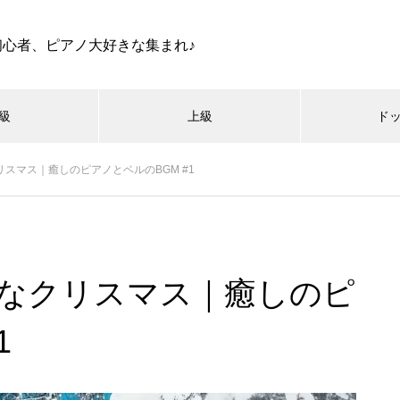
初心者、ピアノ大好きな集まれ♪
級
上級
ド
リスマス｜癒しのピアノとベルのBGM #1
かなクリスマス｜癒しのピ
1