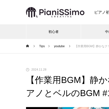
ピアノ
初心者
中
Tips
youtube
【作業用BGM】静かなク
2024.11.28
【作業用BGM】静
アノとベルのBGM #