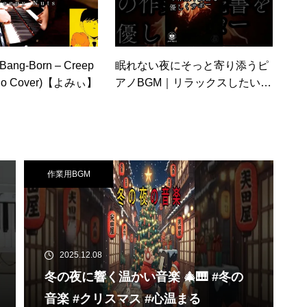
‐Bang‐Born – Creep
眠れない夜にそっと寄り添うピ
iano Cover)【よみぃ】
アノBGM｜リラックスしたい夜
のひとときに #夜カフェ #癒し
ピアノ #作業用BGM
作業用BGM
2025.12.08
冬の夜に響く温かい音楽 🎄🎹 #冬の
音楽 #クリスマス #心温まる