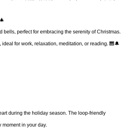
🎄
 bells, perfect for embracing the serenity of Christmas.
deal for work, relaxation, meditation, or reading. 🎹🔔
eart during the holiday season. The loop-friendly
y moment in your day.