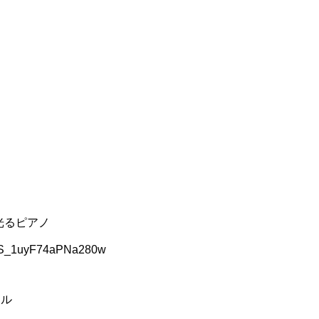
弾く光るピアノ
HRS_1uyF74aPNa280w
ネル