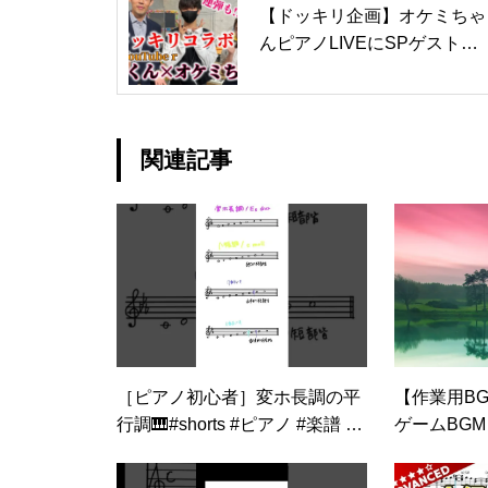
【ドッキリ企画】オケミちゃ
んピアノLIVEにSPゲスト登
場！＜NSTまつり＞
関連記事
［ピアノ初心者］変ホ長調の平
【作業用B
行調🎹#shorts #ピアノ #楽譜 #
ゲームBGM 【泣けるサン
簡単 #練習 #勉強
ラ】美しく
【作業用・