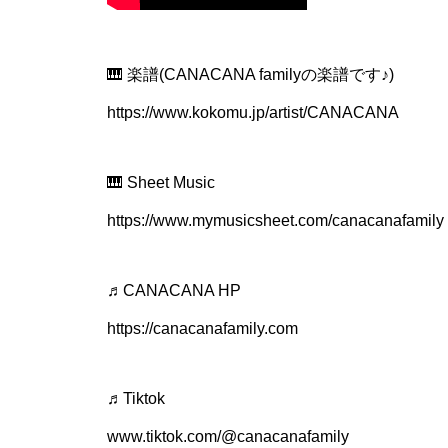
🎹 楽譜(CANACANA familyの楽譜です♪)
https://www.kokomu.jp/artist/CANACANA
🎹 Sheet Music
https://www.mymusicsheet.com/canacanafamily
♬CANACANA HP
https://canacanafamily.com
♬Tiktok
www.tiktok.com/@canacanafamily