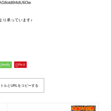
tLAG8otd6I4dU6Ow
より承っています♪
feedly
Pin it
トルとURLをコピーする