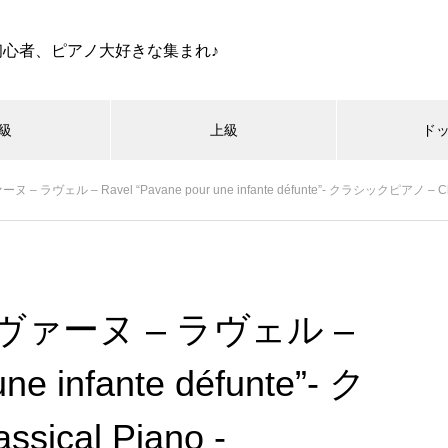
初心者、ピアノ大好きな集まれ♪
級
上級
ド
ヴェル – Ravel “Pavane pour une infante défunte”- クラシックピアノ – Clas
ァーヌ – ラヴェル –
ne infante défunte”- ク
cal Piano -