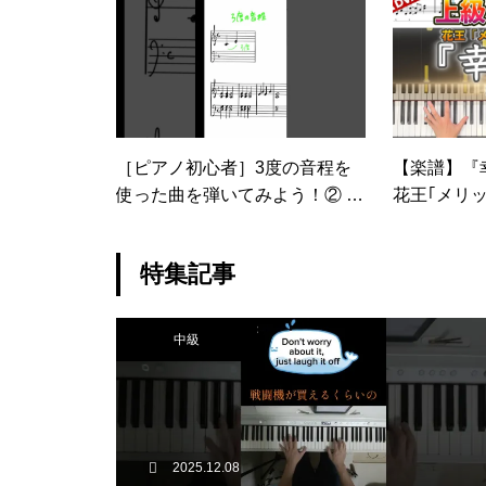
音楽
［ピアノ初心者］3度の音程を
【楽譜】『
使った曲を弾いてみよう！② #
花王｢メリ
ピアノ #勉強 #楽譜 #簡単 #mus
級ピアノ楽譜｜ 
ic #piano #練習 #shorts
iness／Sheena
特集記事
Cover
中級
2025.12.08