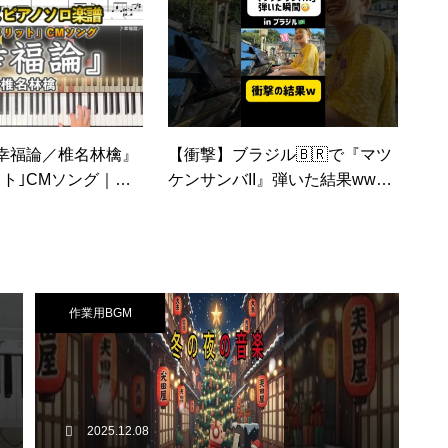
幸福論／椎名林檎』
【衝撃】ブラジル🇧🇷で『マツ
ット｣CMソング｜上
ケンサンバII』弾いた結果www
A View of Happ
ww
 Ringo – Piano
作業用BGM
2025.12.08