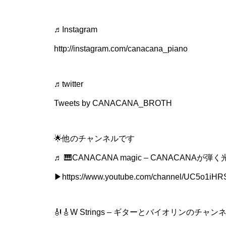
♬Instagram
http://instagram.com/canacana_piano
♬twitter
Tweets by CANACANA_BROTH
🌟他のチャンネルです
♬ 🎹CANACANA magic – CANACANAが
▶︎https://www.youtube.com/channel/UC5o1i
🎻🎸W Strings – ギターとバイオリンのチャン