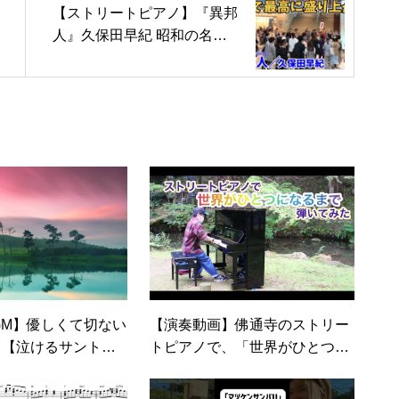
【ストリートピアノ】『異邦
人』久保田早紀 昭和の名曲
で大白熱！？駅で最高に盛り
上がる!!〔デュオ神戸ストリ
ートピアノ〕
GM】優しくて切ない
【演奏動画】佛通寺のストリー
ト
トピアノで、「世界がひとつに
悲しいピアノ音楽
なるまで」を弾いてみた#街角
睡眠用BGM】癒しの
ピアノin三原