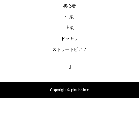
で「Black Flame」弾いてみた
初心者
（中～上級）【The Dark History
of the Reincarnated Villainess】
中級
上級
ほぼ日1フレーズ THE BLUE H
EARTS NO NO NO
ドッキリ
ストリートピアノ
冬の夜に響く温かい音楽 🎄🎹 #
冬の音楽 #クリスマス #心温まる
千葉県／イオンモール千葉ニュ
Copyright © pianissimo
ータウン #ストリートピアノ #吹
奏楽
#tiktok #shorts #shortsdaily #sh
ortsdance #shirose #磁石 #white
jam #ピアノ初心者 #ピアノレッ