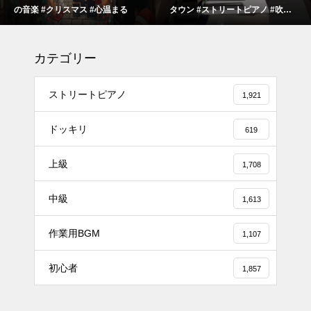
の音楽 #クリスマス #心温まる
タウン #ストリートピアノ #吹奏
楽
カテゴリー
ストリートピアノ
1,921
ドッキリ
619
上級
1,708
#tiktok #shorts #shortsdaily #sh
中級
ortsdance #shirose #磁石 #white
1,613
jam #ピアノ初心者 #ピアノレッ
作業用BGM
スン #piano #ピアノ
1,107
【転生悪女の黒歴史OP】ピアノ
初心者
1,857
で「Black Flame」弾いてみた
（中～上級）【The Dark History
of the Reincarnated Villainess】