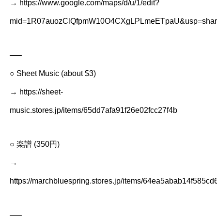
→ https://www.google.com/maps/d/u/1/edit?
mid=1R07auozClQfpmW10O4CXgLPLmeETpaU&usp=shar
—–
○ Sheet Music (about $3)
→ https://sheet-
music.stores.jp/items/65dd7afa91f26e02fcc27f4b
○ 楽譜 (350円)
→
https://marchbluespring.stores.jp/items/64ea5abab14f585c
—–