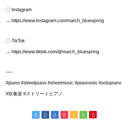
〇 Instagram
→ https://www.instagram.com/march_bluespring
〇 TikTok
→ https://www.tiktok.com/@march_bluespring
—–
#piano #streetpiano #sheetmusic #pianosolo #solopiano
#吹奏楽 #ストリートピアノ