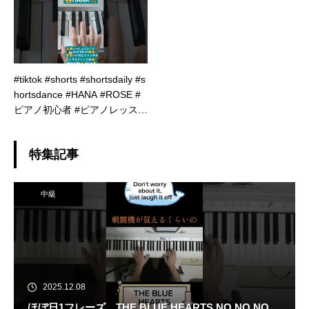
#tiktok #shorts #shortsdaily #s
hortsdance #HANA #ROSE #
ピアノ初心者 #ピアノレッスン
#弾いてみた #piano #ピア #
ダンス
特集記事
中級
2025.12.08
ほぼ日1フレーズ THE BLUE HEARTS NO NO NO