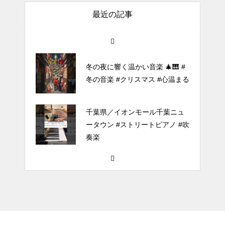
最近の記事
ほぼ日1フレーズ THE BLUE H
EARTS NO NO NO
冬の夜に響く温かい音楽 🎄🎹 #
冬の音楽 #クリスマス #心温まる
千葉県／イオンモール千葉ニュ
ータウン #ストリートピアノ #吹
奏楽
#tiktok #shorts #shortsdaily #sh
ortsdance #shirose #磁石 #white
jam #ピアノ初心者 #ピアノレッ
スン #piano #ピアノ
【転生悪女の黒歴史OP】ピアノ