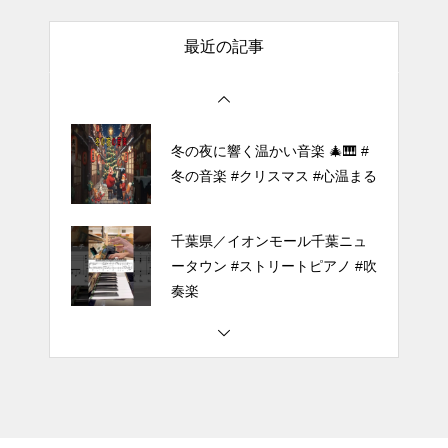
of the Reincarnated Villainess】
最近の記事
ほぼ日1フレーズ THE BLUE H
EARTS NO NO NO
冬の夜に響く温かい音楽 🎄🎹 #
冬の音楽 #クリスマス #心温まる
千葉県／イオンモール千葉ニュ
ータウン #ストリートピアノ #吹
奏楽
#tiktok #shorts #shortsdaily #sh
ortsdance #shirose #磁石 #white
jam #ピアノ初心者 #ピアノレッ
スン #piano #ピアノ
【転生悪女の黒歴史OP】ピアノ