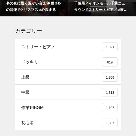
冬の夜に響く温かい音楽 🎄🎹 #冬
千葉県／イオンモール千葉ニュー
の音楽 #クリスマス #心温まる
タウン #ストリートピアノ #吹奏
楽
カテゴリー
ストリートピアノ
1,921
ドッキリ
619
上級
1,708
#tiktok #shorts #shortsdaily #sh
中級
ortsdance #shirose #磁石 #white
1,613
jam #ピアノ初心者 #ピアノレッ
作業用BGM
スン #piano #ピアノ
1,107
【転生悪女の黒歴史OP】ピアノ
初心者
1,857
で「Black Flame」弾いてみた
（中～上級）【The Dark History