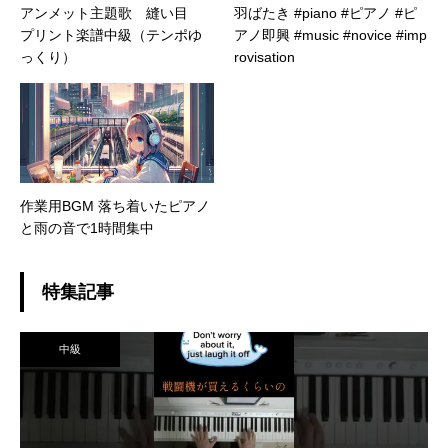
アンメット主題歌 縫い目
羽ばたき #piano #ピアノ #ピ
プリント楽譜中級（テンポゆ
アノ即興 #music #novice #imp
っくり）
rovisation
作業用BGM 落ち着いたピアノ
と雨の音で1時間集中
特集記事
中級