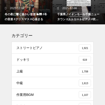
2025.12.08
2025.12.08
冬の夜に響く温かい音楽 🎄🎹 #冬
千葉県／イオンモール千葉ニュー
の音楽 #クリスマス #心温まる
タウン #ストリートピアノ #吹奏
楽
カテゴリー
ストリートピアノ
1,921
ドッキリ
619
上級
1,708
#tiktok #shorts #shortsdaily #sh
中級
ortsdance #shirose #磁石 #white
1,613
jam #ピアノ初心者 #ピアノレッ
作業用BGM
スン #piano #ピアノ
1,107
【転生悪女の黒歴史OP】ピアノ