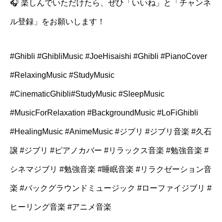
🎧 楽しんでいただけたら、ぜひ「いいね」と「チャンネ
ル登録」をお願いします！
#Ghibli #GhibliMusic #JoeHisaishi #Ghibli #PianoCover
#RelaxingMusic #StudyMusic
#CinematicGhibli#StudyMusic #SleepMusic
#MusicForRelaxation #BackgroundMusic #LoFiGhibli
#HealingMusic #AnimeMusic #ジブリ #ジブリ音楽 #久石
譲 #ジブリ #ピアノカバー #リラックス音楽 #勉強音楽 #
シネマジブリ #勉強音楽 #睡眠音楽 #リラクゼーション音
楽 #バックグラウンドミュージック #ローファイジブリ #
ヒーリング音楽 #アニメ音楽