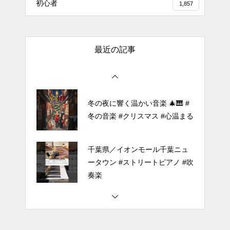
初心者
1,857
で「Black Flame」弾いてみた
（中～上級）【The Dark History
of the Reincarnated Villainess】
最近の記事
ほぼ日1フレーズ THE BLUE H
EARTS NO NO NO
冬の夜に響く温かい音楽 🎄🎹 #
冬の音楽 #クリスマス #心温まる
千葉県／イオンモール千葉ニュ
ータウン #ストリートピアノ #吹
奏楽
#tiktok #shorts #shortsdaily #sh
ortsdance #shirose #磁石 #white
jam #ピアノ初心者 #ピアノレッ