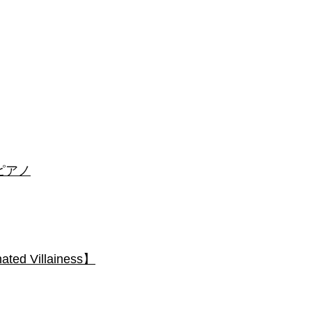
 #ピアノ
 Villainess】