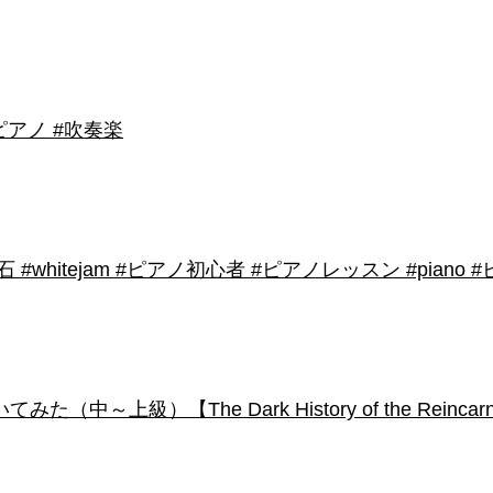
アノ #吹奏楽
shirose #磁石 #whitejam #ピアノ初心者 #ピアノレッスン #piano
級）【The Dark History of the Reincarnated