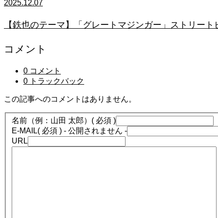
2025.12.07
【鉄也のテーマ】「グレートマジンガー」ストリートピアノ
コメント
0 コメント
0 トラックバック
この記事へのコメントはありません。
名前（例：山田 太郎）
( 必須 )
E-MAIL
( 必須 ) - 公開されません -
URL