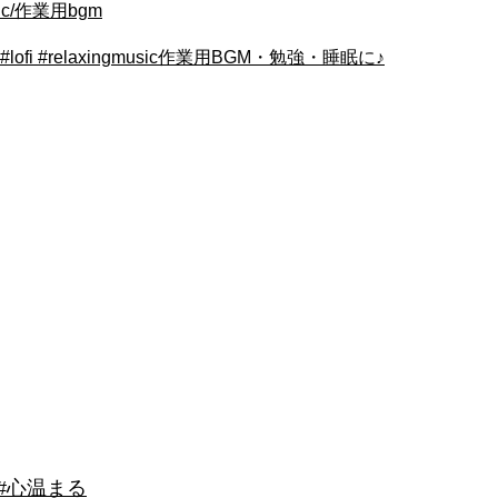
sic/作業用bgm
illmusic #lofi #relaxingmusic作業用BGM・勉強・睡眠に♪
 #心温まる