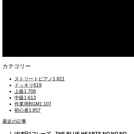
【鉄也のテーマ】「グレートマジンガー」ストリートピアノ 弾いてみた #
2025.12.07
#ピアノ初心者 #きよしこの夜 #クリスマスソング #簡単ピアノ #弾ける 
2025.12.07
Gentle Raindrops in Tokyo – Lo-Fi Piano Night Café 🌧️ 静かな雨
カテゴリー
ストリートピアノ
1,921
ドッキリ
619
上級
1,708
中級
1,613
作業用BGM
1,107
初心者
1,857
最近の記事
ほぼ日1フレーズ THE BLUE HEARTS NO NO NO