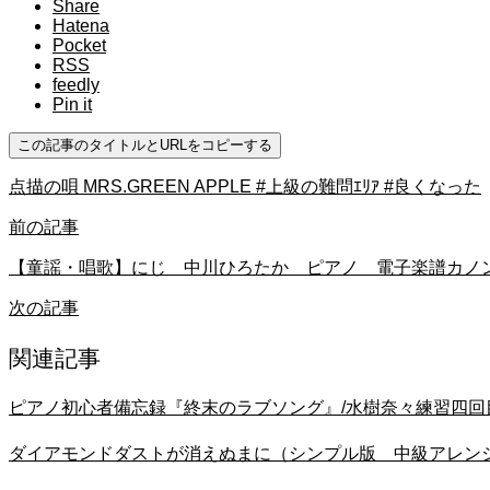
Share
Hatena
Pocket
RSS
feedly
Pin it
この記事のタイトルとURLをコピーする
点描の唄 MRS.GREEN APPLE #上級の難問ｴﾘｱ #良くなった
前の記事
【童謡・唱歌】にじ 中川ひろたか ピアノ 電子楽譜カノン
次の記事
関連記事
ピアノ初心者備忘録『終末のラブソング』/水樹奈々練習四回
ダイアモンドダストが消えぬまに（シンプル版 中級アレンジ）松任谷由実 ピアノカ