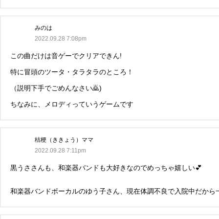
みのは
2022.09.28 7:08pm
この曲だけは音ゲーでクリアできん!
特に冒頭のツータ・タラタラのところ！
（説明下手でごめんなさい🙇)
ちなみに、メロディっていうゲームです
桔梗（ききょう）ママ
2022.09.28 7:11pm
黒うささんも、和楽器バンドも大好きなのでめっちゃ嬉しい💕
和楽器バンドボーカルのゆう子さん、現在体調不良で入院中だから一