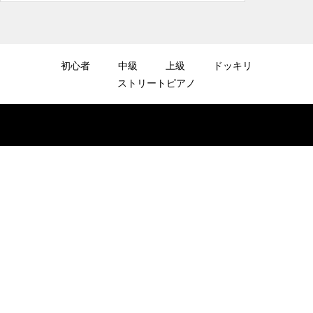
2025.12.08
#tiktok #shorts #shortsdaily #shortsdance
#shirose #磁石 #whitejam #ピアノ初心者 #
ピアノレッスン #piano #ピアノ
初心者
中級
上級
ドッキリ
ストリートピアノ
2025.12.08
【転生悪女の黒歴史OP】ピアノで「Black F
lame」弾いてみた（中～上級）【The Dark
History of the Reincarnated Villainess】
2025.12.07
【鉄也のテーマ】「グレートマジンガー」ス
トリートピアノ 弾いてみた #shorts