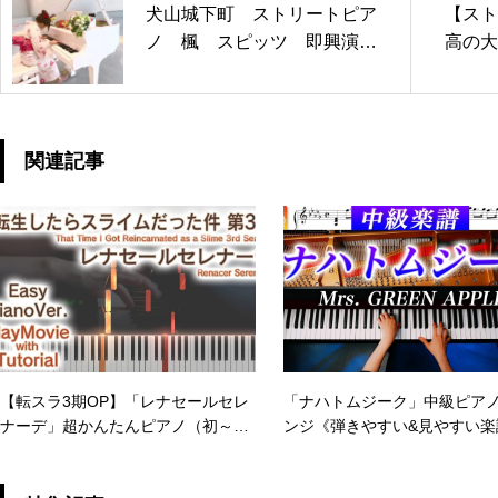
犬山城下町 ストリートピア
【スト
ノ 楓 スピッツ 即興演
高の大
奏 弾いてみた 癒しピアノ
る!!『
ュオ神戸
子/鈴木
情熱-]
関連記事
【転スラ3期OP】「レナセールセレ
「ナハトムジーク」中級ピア
ナーデ」超かんたんピアノ（初～中
ンジ《弾きやすい&見やすい楽
級）【That Time I Got Reincarnate
き》Mrs.GREEN APPLE – ピ
d as a Slime 3rd Season】
CANACANA