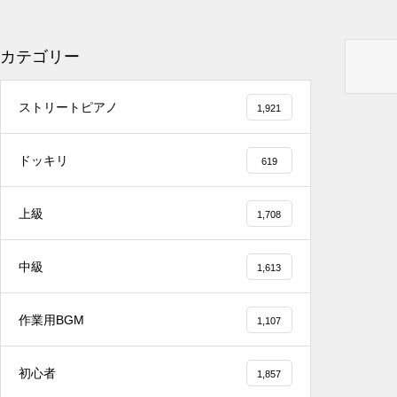
カテゴリー
2025.12.08
ストリートピアノ
1,921
冬の夜に響く温かい音楽 🎄🎹 #冬の音楽 #ク
リスマス #心温まる
ドッキリ
619
上級
1,708
2025.12.08
中級
1,613
千葉県／イオンモール千葉ニュータウン #ス
トリートピアノ #吹奏楽
作業用BGM
1,107
初心者
1,857