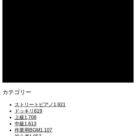
【転生悪女の黒歴史OP】ピアノで「Black Flame」弾いてみた（中～上級）
【The Dark History of the Reincarnated Villainess】
2025.12.07
【鉄也のテーマ】「グレートマジンガー」ストリートピアノ 弾いてみた
#shorts
2025.12.07
#ピアノ初心者 #きよしこの夜 #クリスマスソング #簡単ピアノ #弾ける #ピアノ
練習 #Shorts #ピアノレッスン大人
2025.12.07
Gentle Raindrops in Tokyo – Lo-Fi Piano Night Café 🌧️ 静かな雨夜のピアノ
カテゴリー
ストリートピアノ
1,921
ドッキリ
619
上級
1,708
中級
1,613
作業用BGM
1,107