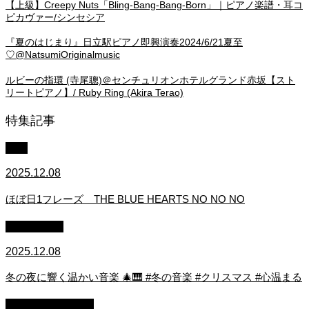
【上級】Creepy Nuts「Bling-Bang-Bang-Born」｜ピアノ楽譜・耳コ
ピカヴァー/シンセシア
『夏のはじまり』日立駅ピアノ即興演奏2024/6/21夏至
♡@NatsumiOriginalmusic
ルビーの指環 (寺尾聰)＠センチュリオンホテルグランド赤坂【スト
リートピアノ】/ Ruby Ring (Akira Terao)
特集記事
中級
2025.12.08
ほぼ日1フレーズ THE BLUE HEARTS NO NO NO
作業用BGM
2025.12.08
冬の夜に響く温かい音楽 🎄🎹 #冬の音楽 #クリスマス #心温まる
ストリートピアノ