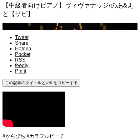
【中級者向けピアノ】ヴィヴァナッジ/のあ&え
と【サビ】
中級
Tweet
Share
Hatena
Pocket
RSS
feedly
Pin it
この記事のタイトルとURLをコピーする
#からぴち #カラフルピーチ