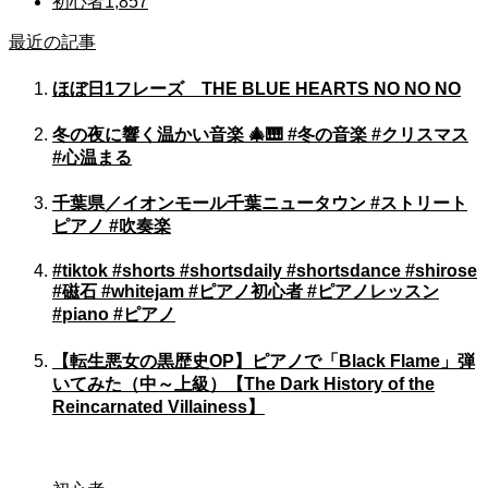
初心者
1,857
最近の記事
ほぼ日1フレーズ THE BLUE HEARTS NO NO NO
冬の夜に響く温かい音楽 🎄🎹 #冬の音楽 #クリスマス
#心温まる
千葉県／イオンモール千葉ニュータウン #ストリート
ピアノ #吹奏楽
#tiktok #shorts #shortsdaily #shortsdance #shirose
#磁石 #whitejam #ピアノ初心者 #ピアノレッスン
#piano #ピアノ
【転生悪女の黒歴史OP】ピアノで「Black Flame」弾
いてみた（中～上級）【The Dark History of the
Reincarnated Villainess】