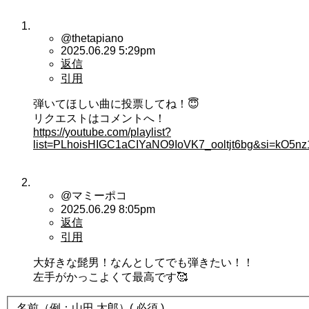
@thetapiano
2025.06.29 5:29pm
返信
引用
弾いてほしい曲に投票してね！😇
リクエストはコメントへ！
https://youtube.com/playlist?
list=PLhoisHIGC1aCIYaNO9IoVK7_ooltjt6bg&si=kO5n
@マミーポコ
2025.06.29 8:05pm
返信
引用
大好きな髭男！なんとしてでも弾きたい！！
左手がかっこよくて最高です🥰
名前（例：山田 太郎）
( 必須 )