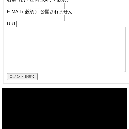
E-MAIL
( 必須 ) - 公開されません -
URL
2025.12.08
ほぼ日1フレーズ THE BLUE HEARTS NO NO NO
2025.12.08
冬の夜に響く温かい音楽 🎄🎹 #冬の音楽 #クリスマス #心温まる