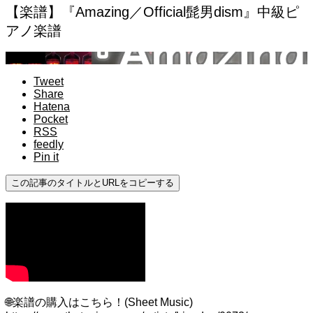
【楽譜】『Amazing／Official髭男dism』中級ピ
アノ楽譜
youtube
Tweet
Share
Hatena
Pocket
RSS
feedly
Pin it
この記事のタイトルとURLをコピーする
🌐楽譜の購入はこちら！(Sheet Music)