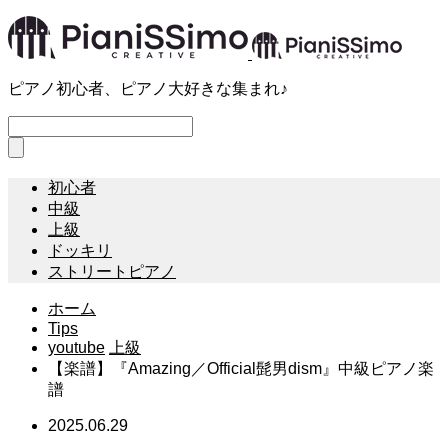
ピアノ初心者、ピアノ大好きな集まれ♪
初心者
中級
上級
ドッキリ
ストリートピアノ
ホーム
Tips
youtube
上級
【楽譜】『Amazing／Official髭男dism』中級ピアノ楽
譜
2025.06.29