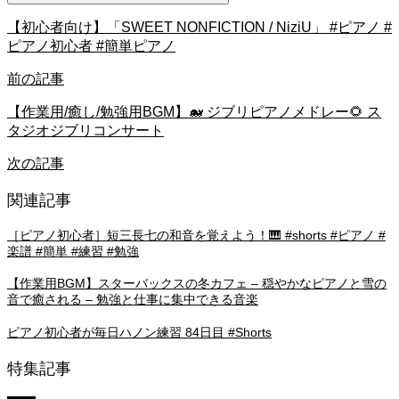
【初心者向け】「SWEET NONFICTION / NiziU」 #ピアノ #
ピアノ初心者 #簡単ピアノ
前の記事
【作業用/癒し/勉強用BGM】🐋 ジブリピアノメドレー🌻 ス
タジオジブリコンサート
次の記事
関連記事
［ピアノ初心者］短三長七の和音を覚えよう！🎹 #shorts #ピアノ #
楽譜 #簡単 #練習 #勉強
【作業用BGM】スターバックスの冬カフェ – 穏やかなピアノと雪の
音で癒される – 勉強と仕事に集中できる音楽
ピアノ初心者が毎日ハノン練習 84日目 #Shorts
特集記事