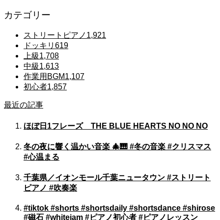
カテゴリー
ストリートピアノ
1,921
ドッキリ
619
上級
1,708
中級
1,613
作業用BGM
1,107
初心者
1,857
最近の記事
ほぼ日1フレーズ THE BLUE HEARTS NO NO NO
冬の夜に響く温かい音楽 🎄🎹 #冬の音楽 #クリスマス
#心温まる
千葉県／イオンモール千葉ニュータウン #ストリート
ピアノ #吹奏楽
#tiktok #shorts #shortsdaily #shortsdance #shirose
#磁石 #whitejam #ピアノ初心者 #ピアノレッスン