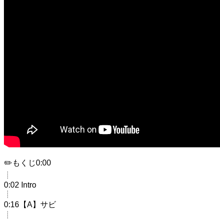
✏️もくじ0:00
┊︎
0:02 Intro
┊︎
0:16【A】サビ
┊︎