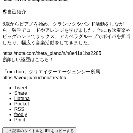
＿＿＿＿＿＿＿＿＿＿＿＿＿＿＿＿＿＿＿＿＿＿＿＿＿
🌏自己紹介
6歳からピアノを始め、クラシックやバンド活動をしなが
ら、独学でコードやアレンジを学びました。他にも吹奏楽や
ビッグバンドでサックス、アカペラグループでボイパを担当
したり、幅広く音楽活動をしてきました。
https://note.com/theta_piano/n/n8e41a1ba2285
☝️詳しい経歴はこちら！
「muchoo」クリエイターエージェンシー所属
https://avex.jp/muchoo/creator/
Tweet
Share
Hatena
Pocket
RSS
feedly
Pin it
この記事のタイトルとURLをコピーする