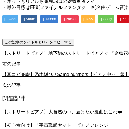
・ネットもリアルも孤独39歳の鍵盤奏者メイ
・最終目標はFF9(ファイナルファンタジーⅨ)名曲ゲーム音
Tweet
Share
Hatena
Pocket
RSS
feedly
Pin i
この記事のタイトルとURLをコピーする
【ストリートピアノ】地下街のストリートピアノで 『金魚花
前の記事
【耳コピ楽譜】乃木坂46 / Same numbers【ピアノ中～上級
次の記事
関連記事
【ストリートピアノ】大自然の中、届けたい夏曲はこれ❤️
【初心者向け】「宇宙戦艦ヤマト」ピアノアレンジ