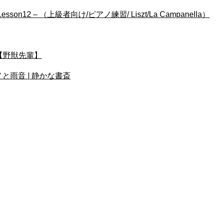
2 – （上級者向け/ピアノ練習/ Liszt/La Campanella）
U【野獣先輩】
と雨音 | 静かな書斎