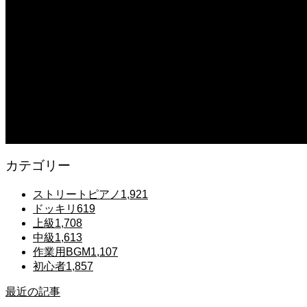
2025.12.07
【鉄也のテーマ】「グレートマジンガー」ストリートピアノ 弾いてみた #
2025.12.07
#ピアノ初心者 #きよしこの夜 #クリスマスソング #簡単ピアノ #弾ける 
2025.12.07
Gentle Raindrops in Tokyo – Lo-Fi Piano Night Café 🌧️ 静かな雨
カテゴリー
ストリートピアノ
1,921
ドッキリ
619
上級
1,708
中級
1,613
作業用BGM
1,107
初心者
1,857
最近の記事