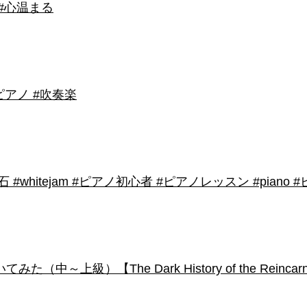
 #心温まる
アノ #吹奏楽
shirose #磁石 #whitejam #ピアノ初心者 #ピアノレッスン #piano
級）【The Dark History of the Reincarnated