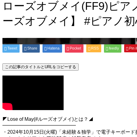
ローズオブメイ(FF9)ピ
ーズオブメイ】 #ピアノ初心者
初心者
Tweet
Share
Hatena
Pocket
RSS
feedly
Pin i
この記事のタイトルとURLをコピーする
◤Lose of May(#ルーズオブメイ)とは？◢
━━━━━━━━━━━━━━━
・2024年10月15日(火曜)「未経験＆独学」で電子キーボード