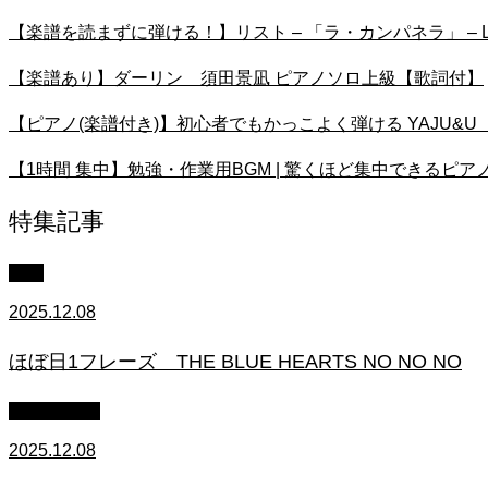
【楽譜を読まずに弾ける！】リスト – 「ラ・カンパネラ」 – Lesson1
【楽譜あり】ダーリン 須田景凪 ピアノソロ上級【歌詞付】
【ピアノ(楽譜付き)】初心者でもかっこよく弾ける YAJU&
【1時間 集中】勉強・作業用BGM | 驚くほど集中できるピアノ
特集記事
中級
2025.12.08
ほぼ日1フレーズ THE BLUE HEARTS NO NO NO
作業用BGM
2025.12.08