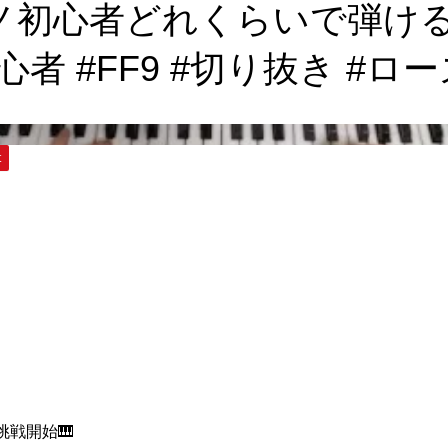
アノ初心者どれくらいで弾ける
 #FF9 #切り抜き #ローズオ
t
挑戦開始🎹