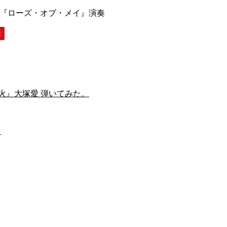
楽『ローズ・オブ・メイ』演奏
t
火』大塚愛 弾いてみた。
】