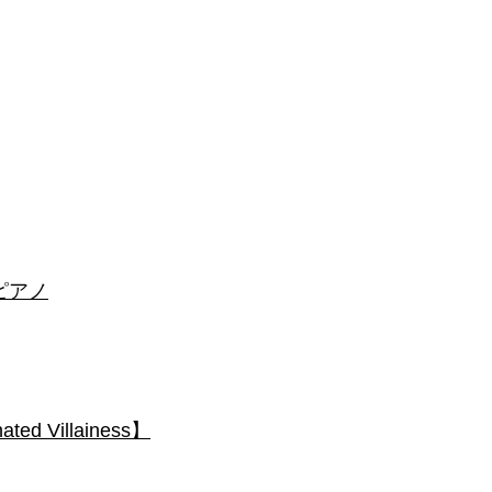
 #ピアノ
 Villainess】