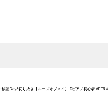
Day3切り抜き【ルーズオブメイ】 #ピアノ初心者 #FF9 #切り