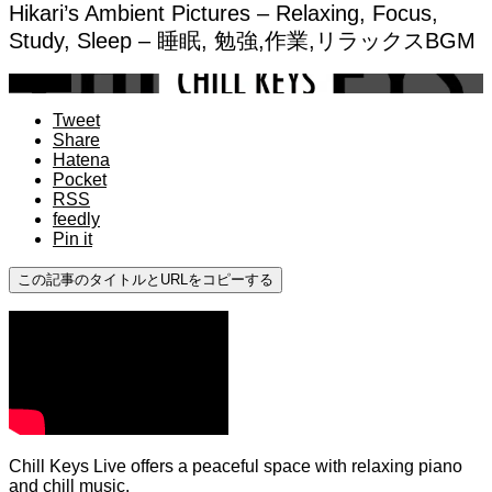
Hikari’s Ambient Pictures – Relaxing, Focus,
Study, Sleep – 睡眠, 勉強,作業,リラックスBGM
youtube
Tweet
Share
Hatena
Pocket
RSS
feedly
Pin it
この記事のタイトルとURLをコピーする
Chill Keys Live offers a peaceful space with relaxing piano
and chill music.