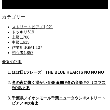
Gentle Raindrops in Tokyo – Lo-Fi Piano Night Café 🌧️ 静かな雨夜のピアノ
カテゴリー
ストリートピアノ
1,921
ドッキリ
619
上級
1,708
中級
1,613
作業用BGM
1,107
初心者
1,857
最近の記事
ほぼ日1フレーズ THE BLUE HEARTS NO NO NO
冬の夜に響く温かい音楽 🎄🎹 #冬の音楽 #クリスマス
#心温まる
千葉県／イオンモール千葉ニュータウン #ストリート
ピアノ #吹奏楽