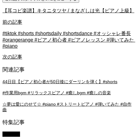
【耳コピ楽譜】キタニタツヤ / まなざしは光【ピアノ上級】
前の記事
#tiktok #shorts #shortsdaily #shortsdance #オッシャレ番長
#orangerange #ピアノ初心者 #ピアノレッスン #弾いてみた
#piano
次の記事
関連記事
44日目【ピアノ初心者が50日後にダーリンを弾く】#shorts
#作業用bgm #リラックスピアノ #癒しbgm #癒しの音楽
☆夢は愛にのせて☆ #piano #ストリートピアノ #弾いてみた #自作
曲
特集記事
youtube