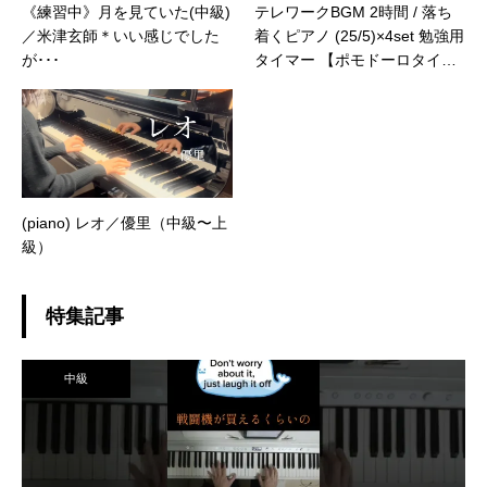
《練習中》月を見ていた(中級)
テレワークBGM 2時間 / 落ち
／米津玄師＊いい感じでした
着くピアノ (25/5)×4set 勉強用
が･･･
タイマー 【ポモドーロタイマ
ー】【勉強用・作業用BGM】
【作業効率の上がるBGM】
(piano) レオ／優里（中級〜上
級）
特集記事
中級