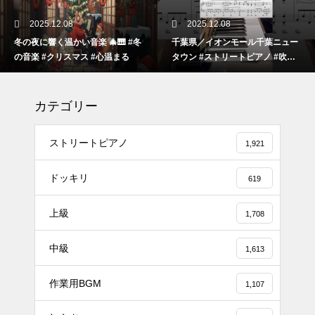
2025.12.08
2025.12.08
冬の夜に響く温かい音楽 🎄🎹 #冬
千葉県／イオンモール千葉ニュー
の音楽 #クリスマス #心温まる
タウン #ストリートピアノ #吹奏
楽
カテゴリー
ストリートピアノ
1,921
ドッキリ
619
上級
1,708
#tiktok #shorts #shortsdaily #sh
中級
ortsdance #shirose #磁石 #white
1,613
jam #ピアノ初心者 #ピアノレッ
作業用BGM
スン #piano #ピアノ
1,107
【転生悪女の黒歴史OP】ピアノ