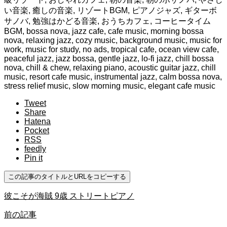
い音楽, 癒しの音楽, リゾートBGM, ピアノジャズ, ギターボ
サノバ, 勉強はかどる音楽, おうちカフェ, コーヒータイム
BGM, bossa nova, jazz cafe, cafe music, morning bossa
nova, relaxing jazz, cozy music, background music, music for
work, music for study, no ads, tropical cafe, ocean view cafe,
peaceful jazz, jazz bossa, gentle jazz, lo-fi jazz, chill bossa
nova, chill & chew, relaxing piano, acoustic guitar jazz, chill
music, resort cafe music, instrumental jazz, calm bossa nova,
stress relief music, slow morning music, elegant cafe music
Tweet
Share
Hatena
Pocket
RSS
feedly
Pin it
この記事のタイトルとURLをコピーする
彼こそが海賊 9歳 ストリートピアノ
前の記事