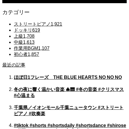
カテゴリー
ストリートピアノ
1,921
ドッキリ
619
上級
1,708
中級
1,613
作業用BGM
1,107
初心者
1,857
最近の記事
ほぼ日1フレーズ THE BLUE HEARTS NO NO NO
冬の夜に響く温かい音楽 🎄🎹 #冬の音楽 #クリスマス
#心温まる
千葉県／イオンモール千葉ニュータウン #ストリート
ピアノ #吹奏楽
#tiktok #shorts #shortsdaily #shortsdance #shirose