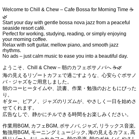
Welcome to Chill & Chew – Cafe Bossa for Morning Time ☕
🌿
Start your day with gentle bossa nova jazz from a peaceful
seaside resort café.
Perfect for working, studying, reading, or simply enjoying
your morning coffee.
Relax with soft guitar, mellow piano, and smooth jazz
rhythms.
No ads – just calm music to ease you into a beautiful day.
ようこそ、Chill & Chew – 朝のカフェボサノバへ ☕🌿
海の見えるリゾートカフェで過ごすような、心安らぐボサノ
バ・ジャズをご用意しました。
朝のコーヒータイムや、読書、作業・勉強のおともにぴった
り。
ギター、ピアノ、ジャズのリズムが、やさしく一日を始めさ
せてくれます。
広告なしで、静かにチルできる時間をお楽しみください。
作業用BGM, カフェBGM, ボサノバ, ジャズ, リラックス音楽,
勉強用BGM, モーニングミュージック, 海の見えるカフェ, 高
級リゾート, おしゃれカフェ, 朝の音楽, 朝のボサノバ, やさし