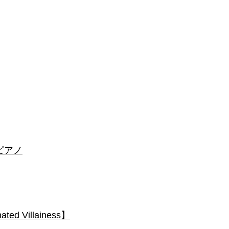
 #ピアノ
 Villainess】