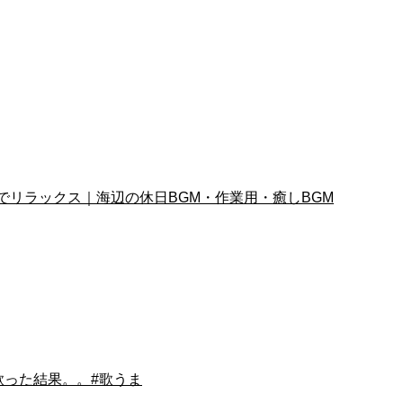
ェピアノでリラックス｜海辺の休日BGM・作業用・癒しBGM
歌った結果。。#歌うま