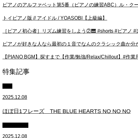
ピアノのアルファベット第5番（ピアノの練習ABC）ル・ク
トイピアノ版 // アイドル / YOASOBI【上級編】
［ピアノ初心者］リズム練習をしよう②🎹 #shorts #ピアノ #
ピアノが好きな人なら最初の１音でなんのクラシック曲か分
【PIANO BGM】探すまで【作業/勉強/Relax/Chillout】#作業用bgm 
特集記事
中級
2025.12.08
ほぼ日1フレーズ THE BLUE HEARTS NO NO NO
作業用BGM
2025.12.08