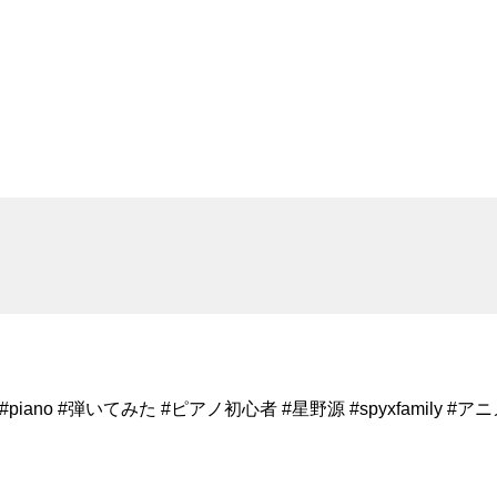
o #弾いてみた #ピアノ初心者 #星野源 #spyxfamily #アニメ #