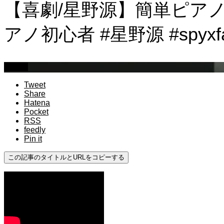
【喜劇/星野源】簡単ピアノ(片
アノ初心者 #星野源 #spyxfam
初心者
Tweet
Share
Hatena
Pocket
RSS
feedly
Pin it
この記事のタイトルとURLをコピーする