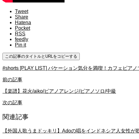
Tweet
Share
Hatena
Pocket
RSS
feedly
Pin it
この記事のタイトルとURLをコピーする
#shorts [PLAY LIST] バケーション気分を満喫！カフ
前の記事
【楽譜】花火/aiko/ピアノアレンジ/ピアノソロ/中級
次の記事
関連記事
【外国人歌うまドッキリ】Adoの唱をインドネシア人女性が