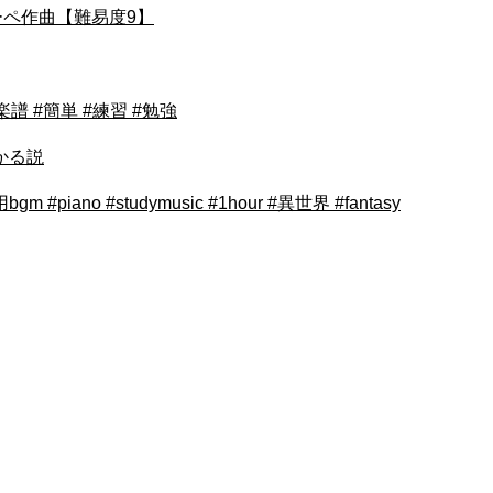
ーペ作曲【難易度9】
楽譜 #簡単 #練習 #勉強
かる説
#piano #studymusic #1hour #異世界 #fantasy