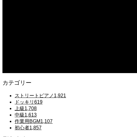
【転生悪女の黒歴史OP】ピアノで「Black Flame」弾いてみた（中～上級）【The Dar
2025.12.07
【鉄也のテーマ】「グレートマジンガー」ストリートピアノ 弾いてみた #
2025.12.07
#ピアノ初心者 #きよしこの夜 #クリスマスソング #簡単ピアノ #弾ける 
2025.12.07
Gentle Raindrops in Tokyo – Lo-Fi Piano Night Café 🌧️ 静かな雨
カテゴリー
ストリートピアノ
1,921
ドッキリ
619
上級
1,708
中級
1,613
作業用BGM
1,107
初心者
1,857