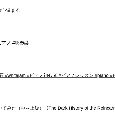
 #心温まる
アノ #吹奏楽
shirose #磁石 #whitejam #ピアノ初心者 #ピアノレッスン #piano
級）【The Dark History of the Reincarnated