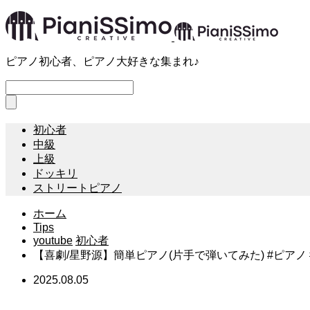
ピアノ初心者、ピアノ大好きな集まれ♪
初心者
中級
上級
ドッキリ
ストリートピアノ
ホーム
Tips
youtube
初心者
【喜劇/星野源】簡単ピアノ(片手で弾いてみた) #ピアノ #pian
2025.08.05