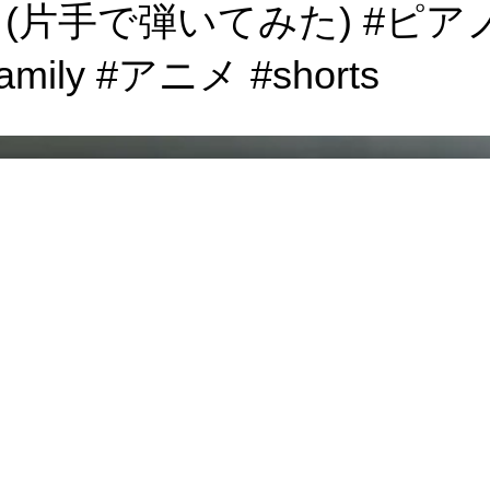
手で弾いてみた) #ピアノ #
ily #アニメ #shorts