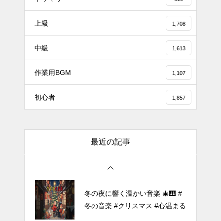
上級
1,708
#tiktok #shorts #shortsdaily #sh
中級
ortsdance #shirose #磁石 #white
1,613
jam #ピアノ初心者 #ピアノレッ
作業用BGM
スン #piano #ピアノ
1,107
【転生悪女の黒歴史OP】ピアノ
初心者
1,857
で「Black Flame」弾いてみた
（中～上級）【The Dark History
of the Reincarnated Villainess】
最近の記事
ほぼ日1フレーズ THE BLUE H
EARTS NO NO NO
冬の夜に響く温かい音楽 🎄🎹 #
冬の音楽 #クリスマス #心温まる