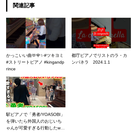
関連記事
かっこいい曲🫶🌹✨#ツキヨミ
都庁ピアノでリストのラ・カ
#ストリートピアノ #kingandp
ンパネラ 2024.1.1
rince
駅ピアノで「勇者/YOASOBI」
を弾いたら外国人のおじいち
ゃんが可愛すぎる行動したw
【葬送のフリーレンOP】スト