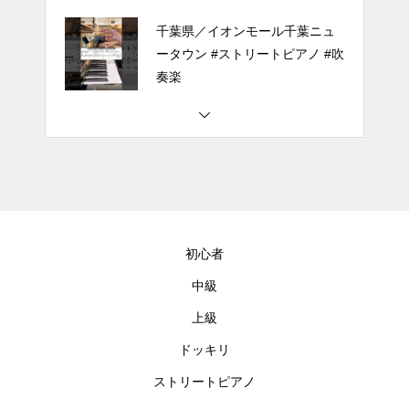
千葉県／イオンモール千葉ニュ
ータウン #ストリートピアノ #吹
奏楽
#tiktok #shorts #shortsdaily #sh
ortsdance #shirose #磁石 #white
jam #ピアノ初心者 #ピアノレッ
スン #piano #ピアノ
【転生悪女の黒歴史OP】ピアノ
で「Black Flame」弾いてみた
初心者
（中～上級）【The Dark History
of the Reincarnated Villainess】
中級
上級
ほぼ日1フレーズ THE BLUE H
EARTS NO NO NO
ドッキリ
ストリートピアノ